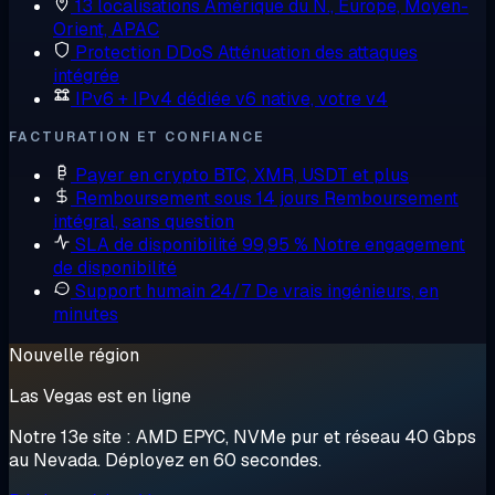
13 localisations
Amérique du N., Europe, Moyen-
Orient, APAC
Protection DDoS
Atténuation des attaques
intégrée
IPv6 + IPv4 dédiée
v6 native, votre v4
FACTURATION ET CONFIANCE
Payer en crypto
BTC, XMR, USDT et plus
Remboursement sous 14 jours
Remboursement
intégral, sans question
SLA de disponibilité 99,95 %
Notre engagement
de disponibilité
Support humain 24/7
De vrais ingénieurs, en
minutes
Nouvelle région
Las Vegas est en ligne
Notre 13e site : AMD EPYC, NVMe pur et réseau 40 Gbps
au Nevada. Déployez en 60 secondes.