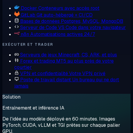
Docker
Conteneurs avec accès root
GitLab
Git auto-hébergé + CI/CD
Bases de données
Postgres, MySQL, MongoDB
Serveur de Code
VS Code dans votre navigateur
n8n
Automatisations actives 24/7
EXÉCUTER ET TRADER
Serveurs de jeux
Minecraft, CS, ARK, et plus
Forex et trading
MT5 au plus près de votre
courtier
VPN et confidentialité
Votre VPN privé
Poste de travail distant
Un bureau qui ne dort
jamais
Solution
Entraînement et inférence IA
De l'idée au modèle déployé en 60 minutes. Images
PyTorch, CUDA, vLLM et TGI prêtes sur chaque palier
GPU.