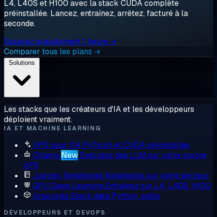
L4, L40S et H100 avec la stack CUDA complète
préinstallée. Lancez, entraînez, arrêtez, facturé à la
seconde.
Essayez gratuitement 1 heure →
Comparer tous les plans →
Solutions
Les stacks que les créateurs d'IA et les développeurs
déploient vraiment.
IA ET MACHINE LEARNING
VPS pour l'IA
PyTorch et CUDA préinstallés
Ollama
New
Exécutez des LLM sur votre propre
VPS
Jupyter Notebooks
Notebooks sur votre serveur
GPU Deep Learning
Entraînez sur L4, L40S, H100
Anaconda
Stack data Python, prête
DÉVELOPPEURS ET DEVOPS