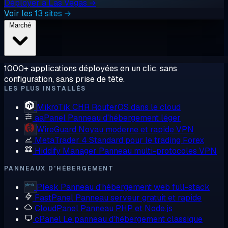
Déployer à Las Vegas →
Voir les 13 sites →
Marché
1000+ applications déployées en un clic, sans
configuration, sans prise de tête.
LES PLUS INSTALLÉS
MikroTik CHR
RouterOS dans le cloud
aaPanel
Panneau d'hébergement léger
WireGuard
Noyau moderne et rapide VPN
MetaTrader 4
Standard pour le trading Forex
Hiddify Manager
Panneau multi-protocoles VPN
PANNEAUX D'HÉBERGEMENT
Plesk
Panneau d'hébergement web full-stack
FastPanel
Panneau serveur gratuit et rapide
CloudPanel
Panneau PHP et Node.js
cPanel
Le panneau d'hébergement classique