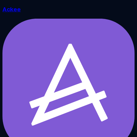
Ackee