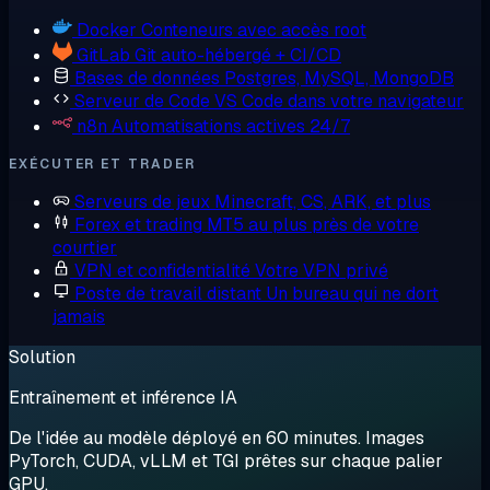
Docker
Conteneurs avec accès root
GitLab
Git auto-hébergé + CI/CD
Bases de données
Postgres, MySQL, MongoDB
Serveur de Code
VS Code dans votre navigateur
n8n
Automatisations actives 24/7
EXÉCUTER ET TRADER
Serveurs de jeux
Minecraft, CS, ARK, et plus
Forex et trading
MT5 au plus près de votre
courtier
VPN et confidentialité
Votre VPN privé
Poste de travail distant
Un bureau qui ne dort
jamais
Solution
Entraînement et inférence IA
De l'idée au modèle déployé en 60 minutes. Images
PyTorch, CUDA, vLLM et TGI prêtes sur chaque palier
GPU.