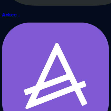
Ackee