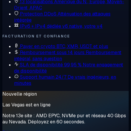
13 localisations
Amérique du N., Europe, Moyen-
Orient, APAC
Protection DDoS
Atténuation des attaques
intégrée
IPv6 + IPv4 dédiée
v6 native, votre v4
FACTURATION ET CONFIANCE
Payer en crypto
BTC, XMR, USDT et plus
Remboursement sous 14 jours
Remboursement
intégral, sans question
SLA de disponibilité 99,95 %
Notre engagement
de disponibilité
Support humain 24/7
De vrais ingénieurs, en
minutes
Nouvelle région
Las Vegas est en ligne
Notre 13e site : AMD EPYC, NVMe pur et réseau 40 Gbps
au Nevada. Déployez en 60 secondes.