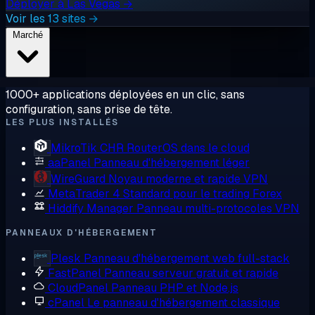
Déployer à Las Vegas →
Voir les 13 sites →
Marché
1000+ applications déployées en un clic, sans
configuration, sans prise de tête.
LES PLUS INSTALLÉS
MikroTik CHR
RouterOS dans le cloud
aaPanel
Panneau d'hébergement léger
WireGuard
Noyau moderne et rapide VPN
MetaTrader 4
Standard pour le trading Forex
Hiddify Manager
Panneau multi-protocoles VPN
PANNEAUX D'HÉBERGEMENT
Plesk
Panneau d'hébergement web full-stack
FastPanel
Panneau serveur gratuit et rapide
CloudPanel
Panneau PHP et Node.js
cPanel
Le panneau d'hébergement classique