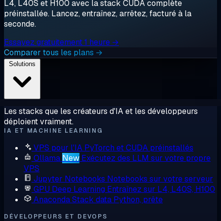
L4, L40S et H100 avec la stack CUDA complète
préinstallée. Lancez, entraînez, arrêtez, facturé à la
seconde.
Essayez gratuitement 1 heure →
Comparer tous les plans →
Solutions
Les stacks que les créateurs d'IA et les développeurs
déploient vraiment.
IA ET MACHINE LEARNING
VPS pour l'IA
PyTorch et CUDA préinstallés
Ollama
New
Exécutez des LLM sur votre propre
VPS
Jupyter Notebooks
Notebooks sur votre serveur
GPU Deep Learning
Entraînez sur L4, L40S, H100
Anaconda
Stack data Python, prête
DÉVELOPPEURS ET DEVOPS