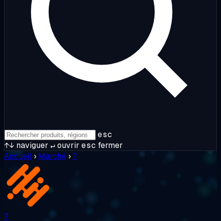
esc
↑↓
naviguer
↵
ouvrir
esc
fermer
Accueil
›
Marché
›
?
?