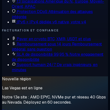
13 localisations
Amérique du N., Europe, Moyen-
Orient, APAC
Protection DDoS
Atténuation des attaques
intégrée
IPv6 + IPv4 dédiée
v6 native, votre v4
FACTURATION ET CONFIANCE
Payer en crypto
BTC, XMR, USDT et plus
Remboursement sous 14 jours
Remboursement
intégral, sans question
SLA de disponibilité 99,95 %
Notre engagement
de disponibilité
Support humain 24/7
De vrais ingénieurs, en
minutes
Nouvelle région
Las Vegas est en ligne
Notre 13e site : AMD EPYC, NVMe pur et réseau 40 Gbps
au Nevada. Déployez en 60 secondes.