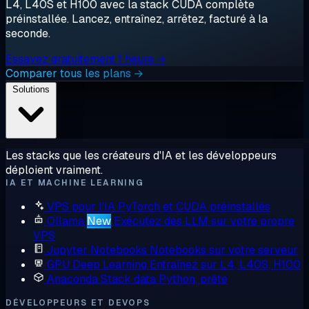
L4, L40S et H100 avec la stack CUDA complète
préinstallée. Lancez, entraînez, arrêtez, facturé à la
seconde.
Essayez gratuitement 1 heure →
Comparer tous les plans →
Solutions
Les stacks que les créateurs d'IA et les développeurs
déploient vraiment.
IA ET MACHINE LEARNING
VPS pour l'IA
PyTorch et CUDA préinstallés
Ollama
New
Exécutez des LLM sur votre propre
VPS
Jupyter Notebooks
Notebooks sur votre serveur
GPU Deep Learning
Entraînez sur L4, L40S, H100
Anaconda
Stack data Python, prête
DÉVELOPPEURS ET DEVOPS