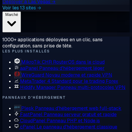
Déployer à Las Vegas →
Voir les 13 sites →
Marché
1000+ applications déployées en un clic, sans
configuration, sans prise de tête.
LES PLUS INSTALLÉS
MikroTik CHR
RouterOS dans le cloud
aaPanel
Panneau d'hébergement léger
WireGuard
Noyau moderne et rapide VPN
MetaTrader 4
Standard pour le trading Forex
Hiddify Manager
Panneau multi-protocoles VPN
PANNEAUX D'HÉBERGEMENT
Plesk
Panneau d'hébergement web full-stack
FastPanel
Panneau serveur gratuit et rapide
CloudPanel
Panneau PHP et Node.js
cPanel
Le panneau d'hébergement classique