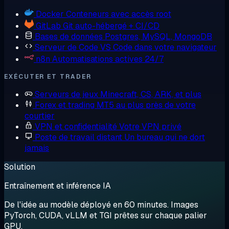
Docker
Conteneurs avec accès root
GitLab
Git auto-hébergé + CI/CD
Bases de données
Postgres, MySQL, MongoDB
Serveur de Code
VS Code dans votre navigateur
n8n
Automatisations actives 24/7
EXÉCUTER ET TRADER
Serveurs de jeux
Minecraft, CS, ARK, et plus
Forex et trading
MT5 au plus près de votre
courtier
VPN et confidentialité
Votre VPN privé
Poste de travail distant
Un bureau qui ne dort
jamais
Solution
Entraînement et inférence IA
De l'idée au modèle déployé en 60 minutes. Images
PyTorch, CUDA, vLLM et TGI prêtes sur chaque palier
GPU.