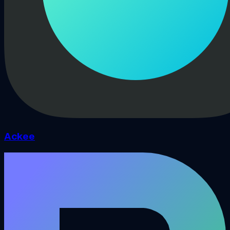
Ackee