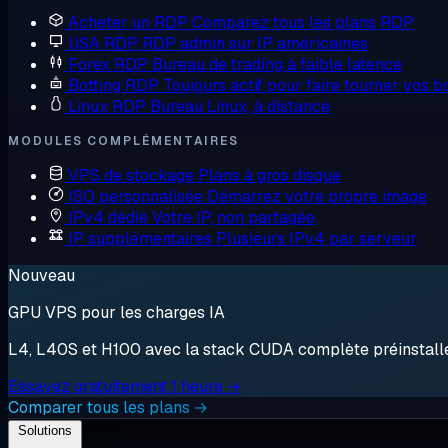
Acheter un RDP
Comparez tous les plans RDP
USA RDP
RDP admin sur IP américaines
Forex RDP
Bureau de trading à faible latence
Botting RDP
Toujours actif pour faire tourner vos b
Linux RDP
Bureau Linux, à distance
MODULES COMPLÉMENTAIRES
VPS de stockage
Plans à gros disque
ISO personnalisée
Démarrez votre propre image
IPv4 dédié
Votre IP, non partagée
IP supplémentaires
Plusieurs IPv4 par serveur
Nouveau
GPU VPS pour les charges IA
L4, L40S et H100 avec la stack CUDA complète préinstallée.
Essayez gratuitement 1 heure →
Comparer tous les plans →
Solutions