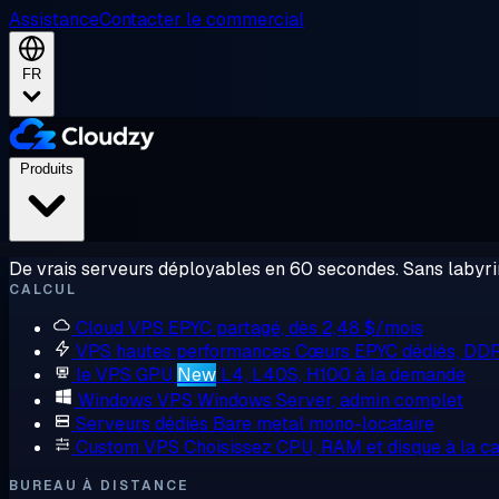
Assistance
Contacter le commercial
FR
Produits
De vrais serveurs déployables en 60 secondes. Sans labyrin
CALCUL
Cloud VPS
EPYC partagé, dès 2,48 $/mois
VPS hautes performances
Cœurs EPYC dédiés, DD
le VPS GPU
New
L4, L40S, H100 à la demande
Windows VPS
Windows Server, admin complet
Serveurs dédiés
Bare metal mono-locataire
Custom VPS
Choisissez CPU, RAM et disque à la ca
BUREAU À DISTANCE