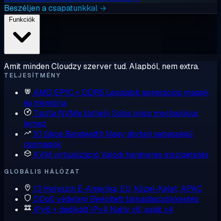
Beszéljen a csapatunkkal →
Funkciók
Amit minden Cloudzy szerver tud. Alapból, nem extra.
TELJESÍTMÉNY
AMD EPYC + DDR5
Legújabb generációs magok
és memória
Tiszta NVMe tárhely
Soha nincs mechanikus
lemez
10 Gbps Bandwidth
Nagy átviteli sebességű
csomagok
KVM virtualizáció
Valódi hardveres elszigetelés
GLOBÁLIS HÁLÓZAT
13 Helyszín
É-Amerika, EU, Közel-Kelet, APAC
DDoS védelem
Beépített támadáscsökkentés
IPv6 + dedikált IPv4
Natív v6, saját v4