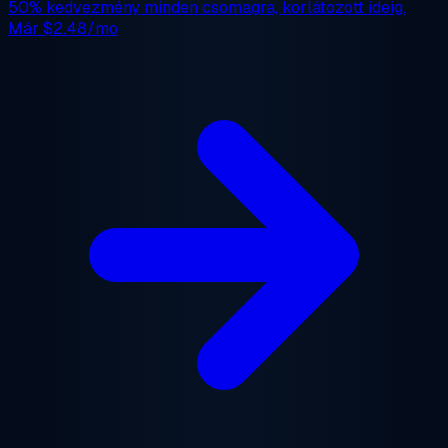
50% kedvezmény
minden csomagra, korlátozott ideig.
Már
$2.48/mo