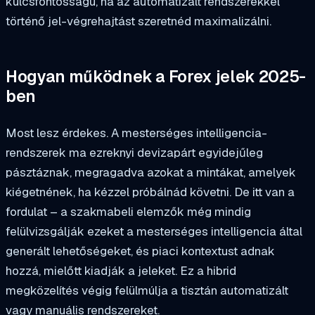
kulcsfontosságú, ha az automatizált rendszerekkel
történő jel-végrehajtást szeretnéd maximalizálni.
Hogyan működnek a Forex jelek 2025-
ben
Most lesz érdekes. A mesterséges intelligencia-
rendszerek ma ezreknyi devizapárt egyidejűleg
pásztáznak, megragadva azokat a mintákat, amelyek
kiégetnének, ha kézzel próbálnád követni. De itt van a
fordulat – a szakmabeli elemzők még mindig
felülvizsgálják ezeket a mesterséges intelligencia által
generált lehetőségeket, és piaci kontextust adnak
hozzá, mielőtt kiadják a jeleket. Ez a hibrid
megközelítés végig felülmúlja a tisztán automatizált
vagy manuális rendszereket.