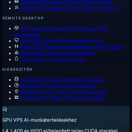
Dedicated Serverek
Egybérlős bare metal
Custom VPS
Válassz CPU-t, RAM-ot, lemezt
REMOTE DESKTOP
RDP vásárlása
Hasonlítsd össze az RDP
csomagokat
USA RDP
Admin RDP amerikai IP-ken
Forex RDP
Alacsony késleltetésű trading asztal
Botting RDP
Mindig fut a botjainak
Linux RDP
Linux asztal, távoli
KIEGÉSZÍTŐK
Tárolási VPS
Nagy lemezes csomagok
Egyedi ISO
Indítsd a saját image-ed
Dedikált IPv4
A te IP-d, nem megosztott
További IP-k
Több IPv4 szerverenként
Új
GPU VPS AI-munkaterhelésekhez
L4, L40S és H100 előtelepített teljes CUDA stackkel.