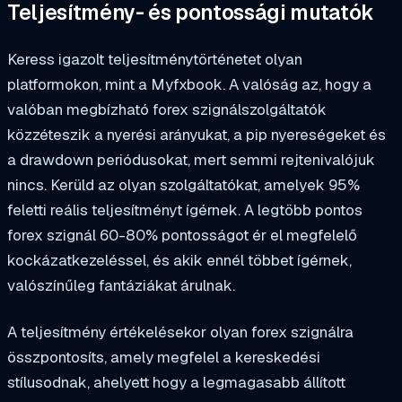
Teljesítmény- és pontossági mutatók
Keress igazolt teljesítménytörténetet olyan
platformokon, mint a Myfxbook. A valóság az, hogy a
valóban megbízható forex szignálszolgáltatók
közzéteszik a nyerési arányukat, a pip nyereségeket és
a drawdown periódusokat, mert semmi rejtenivalójuk
nincs. Kerüld az olyan szolgáltatókat, amelyek 95%
feletti reális teljesítményt ígérnek. A legtöbb pontos
forex szignál 60-80% pontosságot ér el megfelelő
kockázatkezeléssel, és akik ennél többet ígérnek,
valószínűleg fantáziákat árulnak.
A teljesítmény értékelésekor olyan forex szignálra
összpontosíts, amely megfelel a kereskedési
stílusodnak, ahelyett hogy a legmagasabb állított