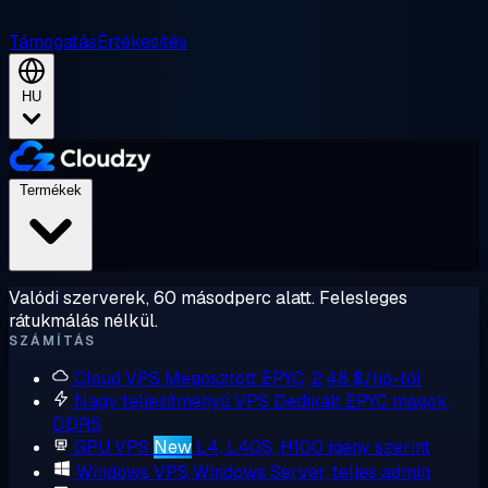
Támogatás
Értékesítés
HU
Termékek
Valódi szerverek, 60 másodperc alatt. Felesleges
rátukmálás nélkül.
SZÁMÍTÁS
Cloud VPS
Megosztott EPYC, 2,48 $/hó-tól
Nagy teljesítményű VPS
Dedikált EPYC magok,
DDR5
GPU VPS
New
L4, L40S, H100 igény szerint
Windows VPS
Windows Server, teljes admin