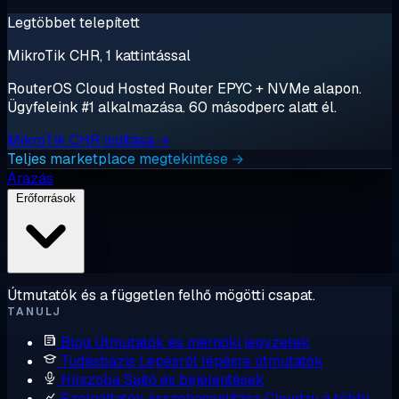
Legtöbbet telepített
MikroTik CHR, 1 kattintással
RouterOS Cloud Hosted Router EPYC + NVMe alapon.
Ügyfeleink #1 alkalmazása. 60 másodperc alatt él.
MikroTik CHR indítása →
Teljes marketplace megtekintése →
Árazás
Erőforrások
Útmutatók és a független felhő mögötti csapat.
TANULJ
Blog
Útmutatók és mérnöki jegyzetek
Tudásbázis
Lépésről lépésre útmutatók
Hírszoba
Sajtó és bejelentések
Szolgáltatók összehasonlítása
Cloudzy a többi