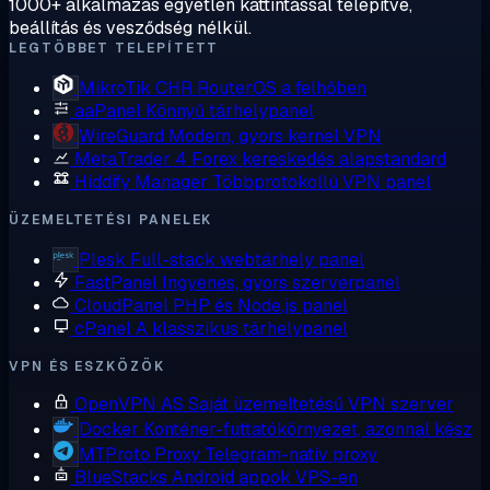
1000+ alkalmazás egyetlen kattintással telepítve,
beállítás és vesződség nélkül.
LEGTÖBBET TELEPÍTETT
MikroTik CHR
RouterOS a felhőben
aaPanel
Könnyű tárhelypanel
WireGuard
Modern, gyors kernel VPN
MetaTrader 4
Forex kereskedés alapstandard
Hiddify Manager
Többprotokollú VPN panel
ÜZEMELTETÉSI PANELEK
Plesk
Full-stack webtárhely panel
FastPanel
Ingyenes, gyors szerverpanel
CloudPanel
PHP és Node.js panel
cPanel
A klasszikus tárhelypanel
VPN ÉS ESZKÖZÖK
OpenVPN AS
Saját üzemeltetésű VPN szerver
Docker
Konténer-futtatókörnyezet, azonnal kész
MTProto Proxy
Telegram-natív proxy
BlueStacks
Android appok VPS-en