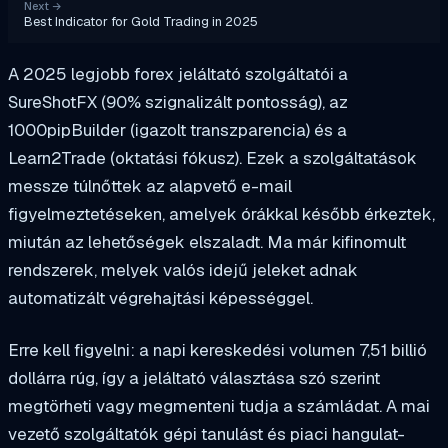
Next
→
Best Indicator for Gold Trading in 2025
A 2025 legjobb forex jeláltató szolgáltatói a
SureShotFX (90% szignalizált pontosság), az
1000pipBuilder (igazolt transzparencia) és a
Learn2Trade (oktatási fókusz). Ezek a szolgáltatások
messze túlnőttek az alapvető e-mail
figyelmeztetéseken, amelyek órákkal később érkeztek,
miután az lehetőségek elszaladt. Ma már kifinomult
rendszerek, melyek valós idejű jeleket adnak
automatizált végrehajtási képességgel.
Erre kell figyelni: a napi kereskedési volumen 7,51 billió
dollárra rúg, így a jeláltató választása szó szerint
megtörheti vagy megmenteni tudja a számládat. A mai
vezető szolgáltatók gépi tanulást és piaci hangulat-