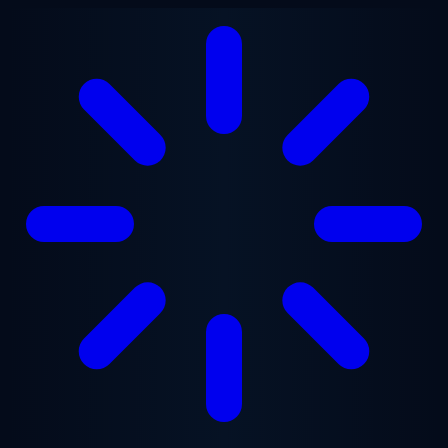
Ugrás a fő tartalomra