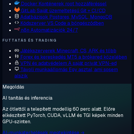
Docker
Konténerek root hozzáféréssel
GitLab
Saját üzemeltetésű Git + CI/CD
Adatbázisok
Postgres, MySQL, MongoDB
Kódszerver
VS Code a böngésződben
n8n
Automatizációk 24/7
FUTTATÁS ÉS TRADING
Játékszerverek
Minecraft, CS, ARK és több
Forex és kereskedés
MT5 a brókered közelében
VPN és adatvédelem
A saját privát VPN-ed
Távoli munkaállomás
Egy asztal, ami sosem
alszik
Megoldás
AI tanítás és inferencia
Az ötlettől a telepített modellig 60 perc alatt. Előre
elkészített PyTorch, CUDA, vLLM és TGI képek minden
GPU-szinten.
AI-munkaterhelések megtekintése →