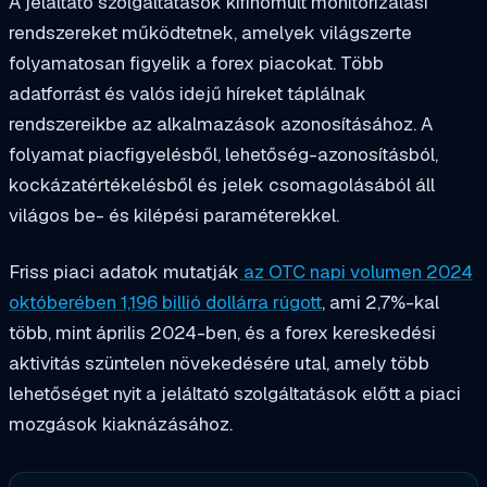
A jeláltató szolgáltatások kifinomult monitorizálási
rendszereket működtetnek, amelyek világszerte
folyamatosan figyelik a forex piacokat. Több
adatforrást és valós idejű híreket táplálnak
rendszereikbe az alkalmazások azonosításához. A
folyamat piacfigyelésből, lehetőség-azonosításból,
kockázatértékelésből és jelek csomagolásából áll
világos be- és kilépési paraméterekkel.
Friss piaci adatok mutatják
az OTC napi volumen 2024
októberében 1,196 billió dollárra rúgott
, ami 2,7%-kal
több, mint április 2024-ben, és a forex kereskedési
aktivitás szüntelen növekedésére utal, amely több
lehetőséget nyit a jeláltató szolgáltatások előtt a piaci
mozgások kiaknázásához.