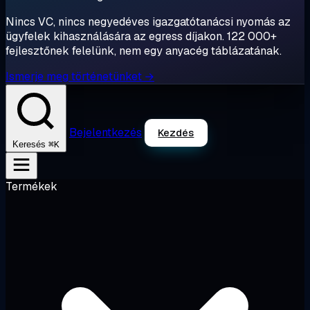
Nincs VC, nincs negyedéves igazgatótanácsi nyomás az
ügyfelek kihasználására az egress díjakon. 122 000+
fejlesztőnek felelünk, nem egy anyacég táblázatának.
Ismerje meg történetünket →
Bejelentkezés
Kezdés
⌘K
Keresés
Termékek