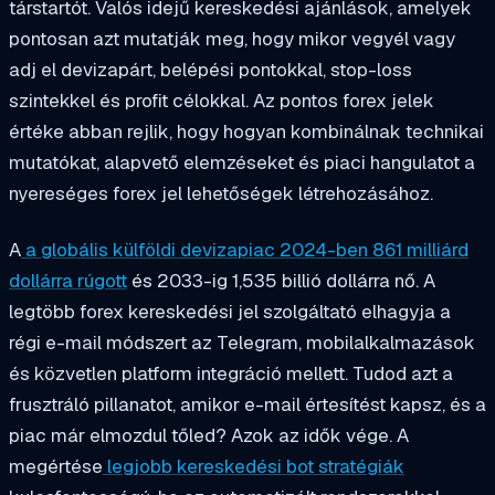
társtartót. Valós idejű kereskedési ajánlások, amelyek
pontosan azt mutatják meg, hogy mikor vegyél vagy
adj el devizapárt, belépési pontokkal, stop-loss
szintekkel és profit célokkal. Az pontos forex jelek
értéke abban rejlik, hogy hogyan kombinálnak technikai
mutatókat, alapvető elemzéseket és piaci hangulatot a
nyereséges forex jel lehetőségek létrehozásához.
A
a globális külföldi devizapiac 2024-ben 861 milliárd
dollárra rúgott
és 2033-ig 1,535 billió dollárra nő. A
legtöbb forex kereskedési jel szolgáltató elhagyja a
régi e-mail módszert az Telegram, mobilalkalmazások
és közvetlen platform integráció mellett. Tudod azt a
frusztráló pillanatot, amikor e-mail értesítést kapsz, és a
piac már elmozdul tőled? Azok az idők vége. A
megértése
legjobb kereskedési bot stratégiák