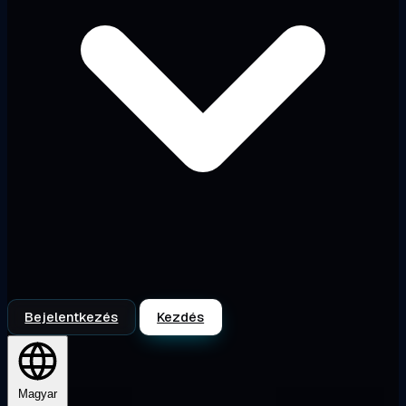
Bejelentkezés
Kezdés
Magyar