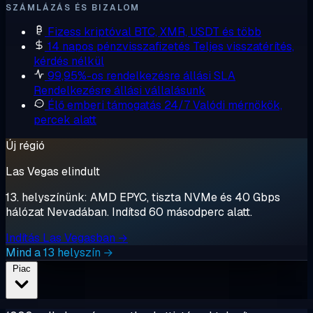
SZÁMLÁZÁS ÉS BIZALOM
Fizess kriptóval
BTC, XMR, USDT és több
14 napos pénzvisszafizetés
Teljes visszatérítés,
kérdés nélkül
99,95%-os rendelkezésre állási SLA
Rendelkezésre állási vállalásunk
Élő emberi támogatás 24/7
Valódi mérnökök,
percek alatt
Új régió
Las Vegas elindult
13. helyszínünk: AMD EPYC, tiszta NVMe és 40 Gbps
hálózat Nevadában. Indítsd 60 másodperc alatt.
Indítás Las Vegasban →
Mind a 13 helyszín →
Piac