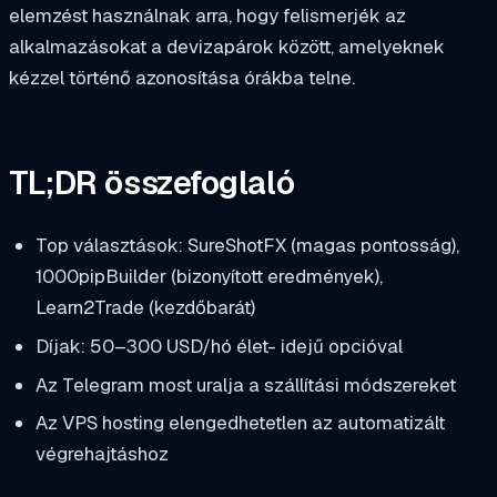
elemzést használnak arra, hogy felismerjék az
alkalmazásokat a devizapárok között, amelyeknek
kézzel történő azonosítása órákba telne.
TL;DR összefoglaló
Top választások: SureShotFX (magas pontosság),
1000pipBuilder (bizonyított eredmények),
Learn2Trade (kezdőbarát)
Díjak: 50–300 USD/hó élet- idejű opcióval
Az Telegram most uralja a szállítási módszereket
Az VPS hosting elengedhetetlen az automatizált
végrehajtáshoz