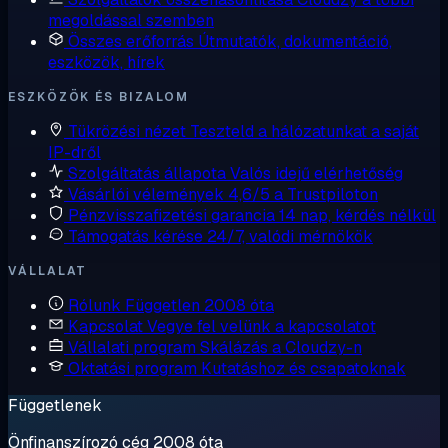
megoldással szemben
Összes erőforrás
Útmutatók, dokumentáció,
eszközök, hírek
ESZKÖZÖK ÉS BIZALOM
Tükrözési nézet
Teszteld a hálózatunkat a saját
IP-dről
Szolgáltatás állapota
Valós idejű elérhetőség
Vásárlói vélemények
4,6/5 a Trustpiloton
Pénzvisszafizetési garancia
14 nap, kérdés nélkül
Támogatás kérése
24/7, valódi mérnökök
VÁLLALAT
Rólunk
Független 2008 óta
Kapcsolat
Vegye fel velünk a kapcsolatot
Vállalati program
Skálázás a Cloudzy-n
Oktatási program
Kutatáshoz és csapatoknak
Függetlenek
Önfinanszírozó cég 2008 óta