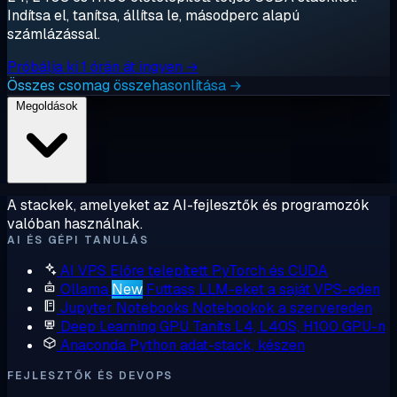
Indítsa el, tanítsa, állítsa le, másodperc alapú
számlázással.
Próbálja ki 1 órán át ingyen →
Összes csomag összehasonlítása →
Megoldások
A stackek, amelyeket az AI-fejlesztők és programozók
valóban használnak.
AI ÉS GÉPI TANULÁS
AI VPS
Előre telepített PyTorch és CUDA
Ollama
New
Futtass LLM-eket a saját VPS-eden
Jupyter Notebooks
Notebookok a szervereden
Deep Learning GPU
Taníts L4, L40S, H100 GPU-n
Anaconda
Python adat-stack, készen
FEJLESZTŐK ÉS DEVOPS