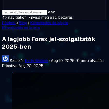
esc
↑↓
navigáljon
↵
nyisd meg
esc
bezárás
Főoldal
›
Blog
›
Kereskedés és kripto
Kereskedés és kripto
A legjobb Forex jel-szolgáltatók
2025-ben
Szerző:
Kelly Watson
·
Aug 19, 2025
·
9 perc olvasás
·
Frissítve Aug 20, 2025