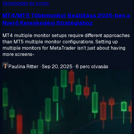
Kereskedés és kripto
MT4/MT5 Többmonitor Beállítása 2025-ben a
Nyerő Kereskedési Stratégiához
MT4 multiple monitor setups require different approaches
than MT5 multiple monitor configurations. Setting up
multiple monitors for MetaTrader isn’t just about having
more screens-
Paulina Ritter
·
Sep 20, 2025
·
6 perc olvasás