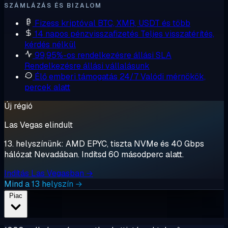
SZÁMLÁZÁS ÉS BIZALOM
Fizess kriptóval
BTC, XMR, USDT és több
14 napos pénzvisszafizetés
Teljes visszatérítés,
kérdés nélkül
99,95%-os rendelkezésre állási SLA
Rendelkezésre állási vállalásunk
Élő emberi támogatás 24/7
Valódi mérnökök,
percek alatt
Új régió
Las Vegas elindult
13. helyszínünk: AMD EPYC, tiszta NVMe és 40 Gbps
hálózat Nevadában. Indítsd 60 másodperc alatt.
Indítás Las Vegasban →
Mind a 13 helyszín →
Piac