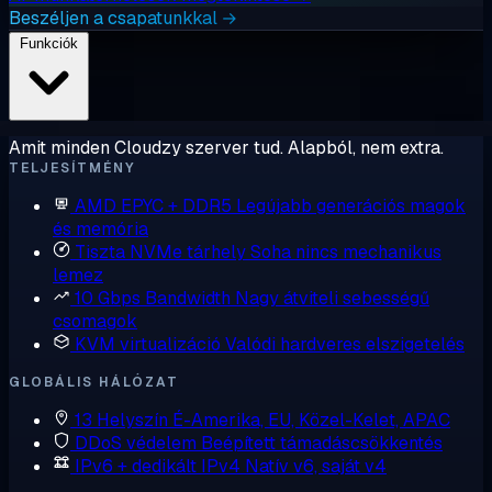
Beszéljen a csapatunkkal →
Funkciók
Amit minden Cloudzy szerver tud. Alapból, nem extra.
TELJESÍTMÉNY
AMD EPYC + DDR5
Legújabb generációs magok
és memória
Tiszta NVMe tárhely
Soha nincs mechanikus
lemez
10 Gbps Bandwidth
Nagy átviteli sebességű
csomagok
KVM virtualizáció
Valódi hardveres elszigetelés
GLOBÁLIS HÁLÓZAT
13 Helyszín
É-Amerika, EU, Közel-Kelet, APAC
DDoS védelem
Beépített támadáscsökkentés
IPv6 + dedikált IPv4
Natív v6, saját v4