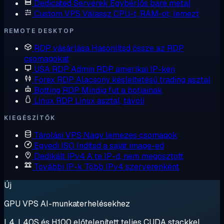
Dedicated Serverek
Egybérlős bare metal
Custom VPS
Válassz CPU-t, RAM-ot, lemezt
REMOTE DESKTOP
RDP vásárlása
Hasonlítsd össze az RDP
csomagokat
USA RDP
Admin RDP amerikai IP-ken
Forex RDP
Alacsony késleltetésű trading asztal
Botting RDP
Mindig fut a botjainak
Linux RDP
Linux asztal, távoli
KIEGÉSZÍTŐK
Tárolási VPS
Nagy lemezes csomagok
Egyedi ISO
Indítsd a saját image-ed
Dedikált IPv4
A te IP-d, nem megosztott
További IP-k
Több IPv4 szerverenként
Új
GPU VPS AI-munkaterhelésekhez
L4, L40S és H100 előtelepített teljes CUDA stackkel.