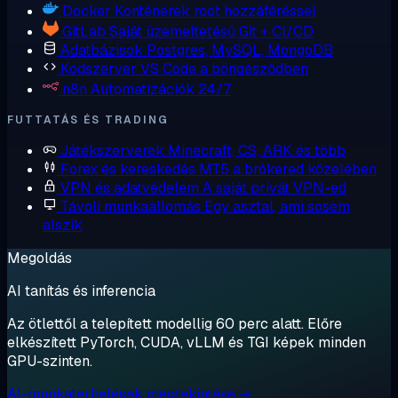
Docker
Konténerek root hozzáféréssel
GitLab
Saját üzemeltetésű Git + CI/CD
Adatbázisok
Postgres, MySQL, MongoDB
Kódszerver
VS Code a böngésződben
n8n
Automatizációk 24/7
FUTTATÁS ÉS TRADING
Játékszerverek
Minecraft, CS, ARK és több
Forex és kereskedés
MT5 a brókered közelében
VPN és adatvédelem
A saját privát VPN-ed
Távoli munkaállomás
Egy asztal, ami sosem
alszik
Megoldás
AI tanítás és inferencia
Az ötlettől a telepített modellig 60 perc alatt. Előre
elkészített PyTorch, CUDA, vLLM és TGI képek minden
GPU-szinten.
AI-munkaterhelések megtekintése →