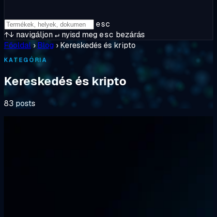
esc
↑↓
navigáljon
↵
nyisd meg
esc
bezárás
Főoldal
›
Blog
›
Kereskedés és kripto
KATEGÓRIA
Kereskedés és kripto
83 posts