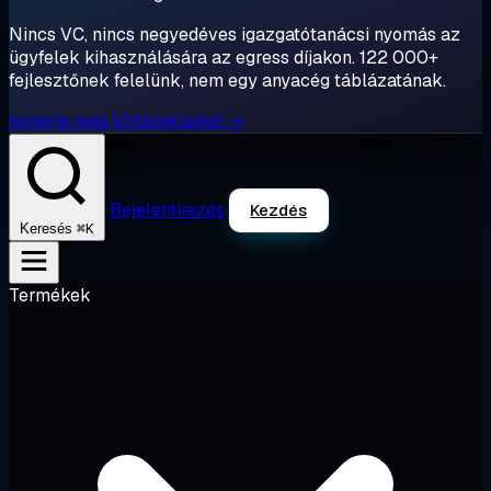
Nincs VC, nincs negyedéves igazgatótanácsi nyomás az
ügyfelek kihasználására az egress díjakon. 122 000+
fejlesztőnek felelünk, nem egy anyacég táblázatának.
Ismerje meg történetünket →
Bejelentkezés
Kezdés
⌘K
Keresés
Termékek