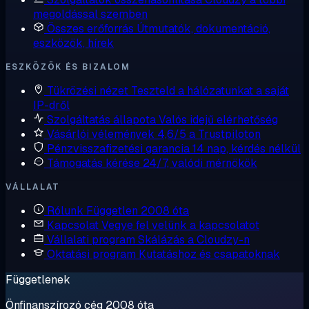
megoldással szemben
Összes erőforrás
Útmutatók, dokumentáció,
eszközök, hírek
ESZKÖZÖK ÉS BIZALOM
Tükrözési nézet
Teszteld a hálózatunkat a saját
IP-dről
Szolgáltatás állapota
Valós idejű elérhetőség
Vásárlói vélemények
4,6/5 a Trustpiloton
Pénzvisszafizetési garancia
14 nap, kérdés nélkül
Támogatás kérése
24/7, valódi mérnökök
VÁLLALAT
Rólunk
Független 2008 óta
Kapcsolat
Vegye fel velünk a kapcsolatot
Vállalati program
Skálázás a Cloudzy-n
Oktatási program
Kutatáshoz és csapatoknak
Függetlenek
Önfinanszírozó cég 2008 óta