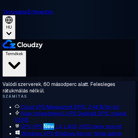
Támogatás
Értékesítés
HU
Termékek
Valódi szerverek, 60 másodperc alatt. Felesleges
rátukmálás nélkül.
SZÁMÍTÁS
Cloud VPS
Megosztott EPYC, 2,48 $/hó-tól
Nagy teljesítményű VPS
Dedikált EPYC magok,
DDR5
GPU VPS
New
L4, L40S, H100 igény szerint
Windows VPS
Windows Server, teljes admin