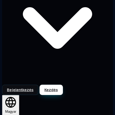
Bejelentkezés
Kezdés
Magyar