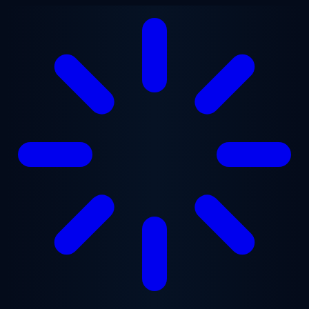
Ugrás a fő tartalomra