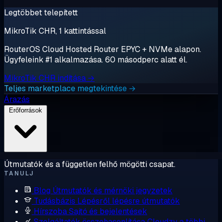
Legtöbbet telepített
MikroTik CHR, 1 kattintással
RouterOS Cloud Hosted Router EPYC + NVMe alapon.
Ügyfeleink #1 alkalmazása. 60 másodperc alatt él.
MikroTik CHR indítása →
Teljes marketplace megtekintése →
Árazás
Erőforrások
Útmutatók és a független felhő mögötti csapat.
TANULJ
Blog
Útmutatók és mérnöki jegyzetek
Tudásbázis
Lépésről lépésre útmutatók
Hírszoba
Sajtó és bejelentések
Szolgáltatók összehasonlítása
Cloudzy a többi