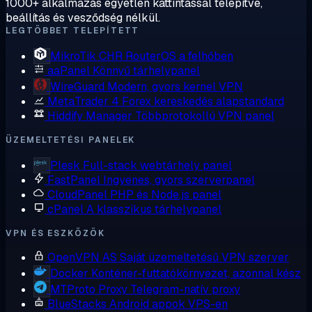
1000+ alkalmazás egyetlen kattintással telepítve,
beállítás és vesződség nélkül.
LEGTÖBBET TELEPÍTETT
MikroTik CHR
RouterOS a felhőben
aaPanel
Könnyű tárhelypanel
WireGuard
Modern, gyors kernel VPN
MetaTrader 4
Forex kereskedés alapstandard
Hiddify Manager
Többprotokollú VPN panel
ÜZEMELTETÉSI PANELEK
Plesk
Full-stack webtárhely panel
FastPanel
Ingyenes, gyors szerverpanel
CloudPanel
PHP és Node.js panel
cPanel
A klasszikus tárhelypanel
VPN ÉS ESZKÖZÖK
OpenVPN AS
Saját üzemeltetésű VPN szerver
Docker
Konténer-futtatókörnyezet, azonnal kész
MTProto Proxy
Telegram-natív proxy
BlueStacks
Android appok VPS-en