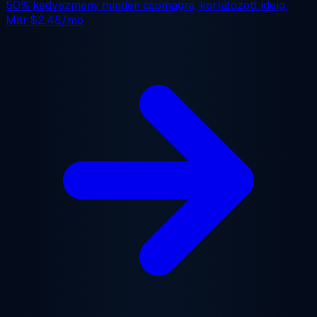
50% kedvezmény
minden csomagra, korlátozott ideig.
Már
$2.48/mo