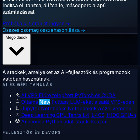
Indítsa el, tanítsa, állítsa le, másodperc alapú
számlázással.
Próbálja ki 1 órán át ingyen →
Összes csomag összehasonlítása →
Megoldások
A stackek, amelyeket az AI-fejlesztők és programozók
valóban használnak.
AI ÉS GÉPI TANULÁS
AI VPS
Előre telepített PyTorch és CUDA
Ollama
New
Futtass LLM-eket a saját VPS-eden
Jupyter Notebooks
Notebookok a szervereden
Deep Learning GPU
Taníts L4, L40S, H100 GPU-n
Anaconda
Python adat-stack, készen
FEJLESZTŐK ÉS DEVOPS