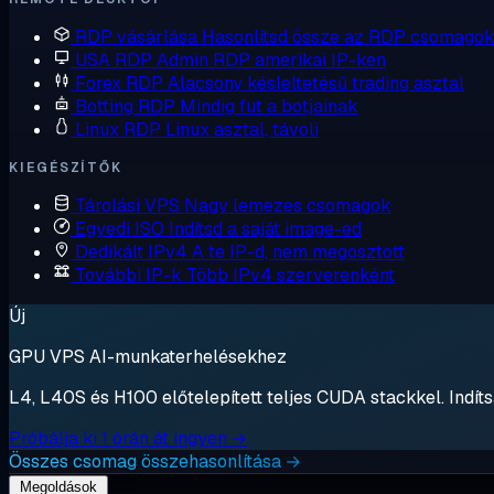
RDP vásárlása
Hasonlítsd össze az RDP csomagok
USA RDP
Admin RDP amerikai IP-ken
Forex RDP
Alacsony késleltetésű trading asztal
Botting RDP
Mindig fut a botjainak
Linux RDP
Linux asztal, távoli
KIEGÉSZÍTŐK
Tárolási VPS
Nagy lemezes csomagok
Egyedi ISO
Indítsd a saját image-ed
Dedikált IPv4
A te IP-d, nem megosztott
További IP-k
Több IPv4 szerverenként
Új
GPU VPS AI-munkaterhelésekhez
L4, L40S és H100 előtelepített teljes CUDA stackkel. Indítsa
Próbálja ki 1 órán át ingyen →
Összes csomag összehasonlítása →
Megoldások