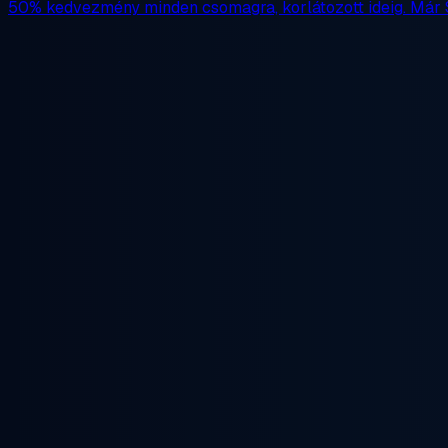
50% kedvezmény
minden csomagra, korlátozott ideig. Már