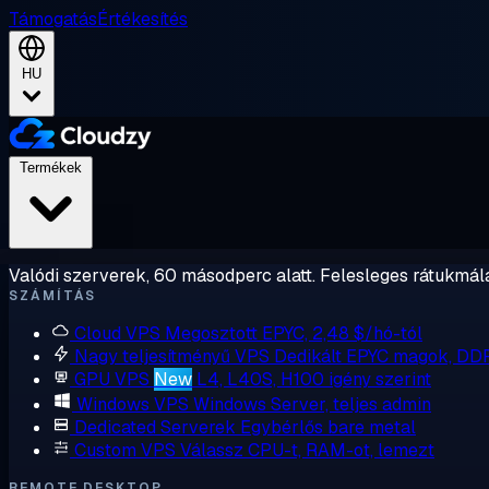
Támogatás
Értékesítés
HU
Termékek
Valódi szerverek, 60 másodperc alatt. Felesleges rátukmálá
SZÁMÍTÁS
Cloud VPS
Megosztott EPYC, 2,48 $/hó-tól
Nagy teljesítményű VPS
Dedikált EPYC magok, DD
GPU VPS
New
L4, L40S, H100 igény szerint
Windows VPS
Windows Server, teljes admin
Dedicated Serverek
Egybérlős bare metal
Custom VPS
Válassz CPU-t, RAM-ot, lemezt
REMOTE DESKTOP