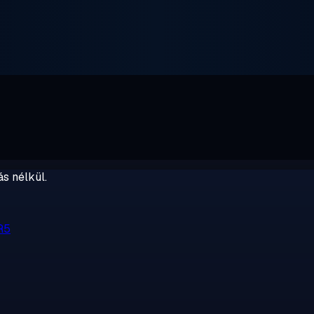
s nélkül.
R5