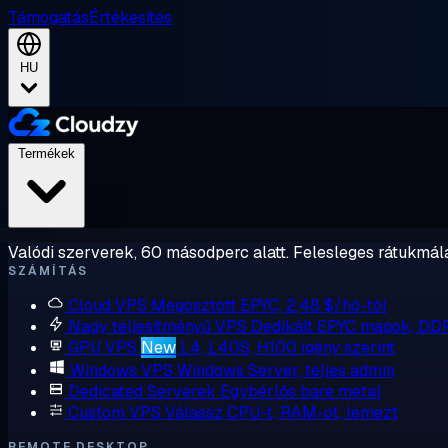
Támogatás
Értékesítés
HU
Termékek
Valódi szerverek, 60 másodperc alatt. Felesleges rátukmálá
SZÁMÍTÁS
Cloud VPS
Megosztott EPYC, 2,48 $/hó-tól
Nagy teljesítményű VPS
Dedikált EPYC magok, DD
GPU VPS
New
L4, L40S, H100 igény szerint
Windows VPS
Windows Server, teljes admin
Dedicated Serverek
Egybérlős bare metal
Custom VPS
Válassz CPU-t, RAM-ot, lemezt
REMOTE DESKTOP