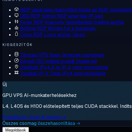
RDP vásárlása
Hasonlítsd össze az RDP csomagok
USA RDP
Admin RDP amerikai IP-ken
Forex RDP
Alacsony késleltetésű trading asztal
Botting RDP
Mindig fut a botjainak
Linux RDP
Linux asztal, távoli
KIEGÉSZÍTŐK
Tárolási VPS
Nagy lemezes csomagok
Egyedi ISO
Indítsd a saját image-ed
Dedikált IPv4
A te IP-d, nem megosztott
További IP-k
Több IPv4 szerverenként
Új
GPU VPS AI-munkaterhelésekhez
L4, L40S és H100 előtelepített teljes CUDA stackkel. Indítsa
Próbálja ki 1 órán át ingyen →
Összes csomag összehasonlítása →
Megoldások