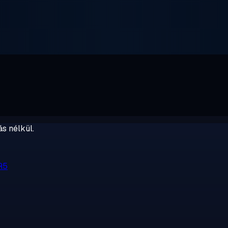
s nélkül.
R5