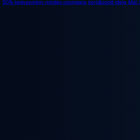
50% kedvezmény
minden csomagra, korlátozott ideig. Már