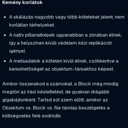
Kemény korlátok
A skálázás nagyobb vagy több köteteket jelent, nem
korlátlan tárhelyeket.
A natív pillanatképek ugyanabban a zónában élnek,
így a helyszínen kívüli védelem kézi replikációt
igényel.
A metaadatok a köteten kívül élnek, csökkentve a
kereshetőséget az objektum-társakhoz képest.
Amikor összerakod a számokat, a Block még mindig
megtöri az írási késleltetést, de gyakran drágább
gigabájtonként. Tartsd ezt szem előtt, amikor az
Objektum vs. Block vs. file tárolás beszélgetés a
költségvetés felé sodródik.