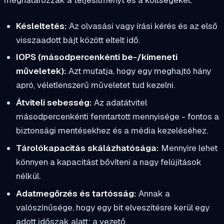
Késleltetés:
Az olvasási vagy írási kérés és az első
visszaadott bájt között eltelt idő.
IOPS (másodpercenkénti be-/kimeneti
műveletek):
Azt mutatja, hogy egy meghajtó hány
apró, véletlenszerű műveletet tud kezelni.
Átviteli sebesség:
Az adatátvitel
másodpercenkénti fenntartott mennyisége - fontos a
biztonsági mentésekhez és a média kezeléséhez.
Tárolókapacitás skálázhatósága:
Mennyire lehet
könnyen a kapacitást bővíteni a nagy felújítások
nélkül.
Adatmegőrzés és tartósság:
Annak a
valószínűsége, hogy egy bit elveszítésre kerül egy
adott időszak alatt; a vezető