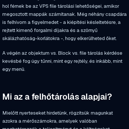
hol férnek be az VPS file tárolási lehetőségei, amikor
megosztott mappák számítanak. Még néhány csapdára
is felhívom a figyelmedet - a kiépítési késleltetésre, a
rejtett kimenő forgalmi díjakra és a szörnyű
skálázhatóság-korlátokra -, hogy elkerülheted őket.
A végén az objektum vs. Block vs. file tárolás kérdése
kevésbé fog úgy tűnni, mint egy rejtély, és inkább, mint
egy menü.
Mi az a felhőtárolás alapjai?
Mielőtt nyerteseket hirdetünk, rögzítsük magunkat
azokra a mérőszámokra, amelyek valóban
meghatározzák a teljesítményt és a költségeket.