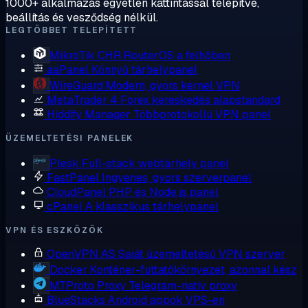
1000+ alkalmazás egyetlen kattintással telepítve,
beállítás és vesződség nélkül.
LEGTÖBBET TELEPÍTETT
MikroTik CHR
RouterOS a felhőben
aaPanel
Könnyű tárhelypanel
WireGuard
Modern, gyors kernel VPN
MetaTrader 4
Forex kereskedés alapstandard
Hiddify Manager
Többprotokollú VPN panel
ÜZEMELTETÉSI PANELEK
Plesk
Full-stack webtárhely panel
FastPanel
Ingyenes, gyors szerverpanel
CloudPanel
PHP és Node.js panel
cPanel
A klasszikus tárhelypanel
VPN ÉS ESZKÖZÖK
OpenVPN AS
Saját üzemeltetésű VPN szerver
Docker
Konténer-futtatókörnyezet, azonnal kész
MTProto Proxy
Telegram-natív proxy
BlueStacks
Android appok VPS-en