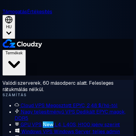
Támogatás
Értékesítés
HU
Termékek
Valódi szerverek, 60 másodperc alatt. Felesleges
rátukmálás nélkül.
SZÁMÍTÁS
Cloud VPS
Megosztott EPYC, 2,48 $/hó-tól
Nagy teljesítményű VPS
Dedikált EPYC magok,
DDR5
GPU VPS
New
L4, L40S, H100 igény szerint
Windows VPS
Windows Server, teljes admin