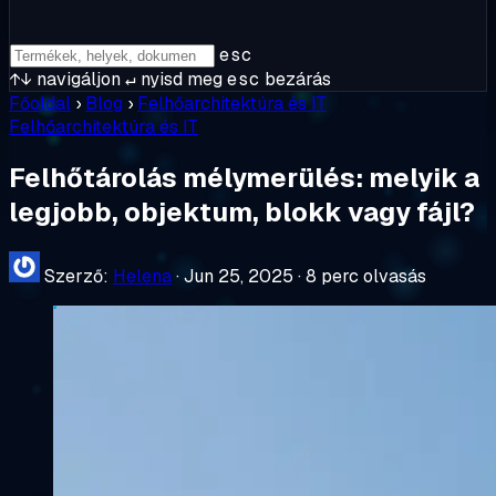
esc
↑↓
navigáljon
↵
nyisd meg
esc
bezárás
Főoldal
›
Blog
›
Felhőarchitektúra és IT
Felhőarchitektúra és IT
Felhőtárolás mélymerülés: melyik a
legjobb, objektum, blokk vagy fájl?
Szerző:
Helena
·
Jun 25, 2025
·
8 perc olvasás