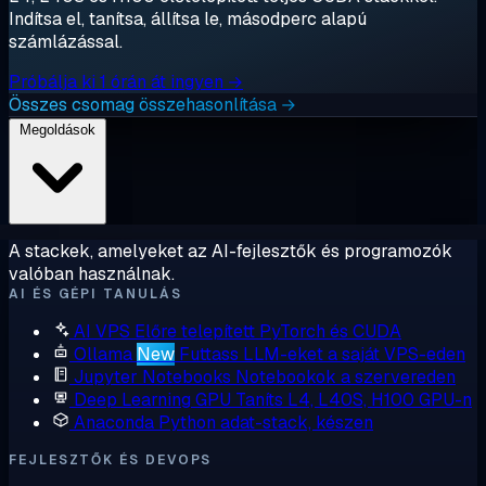
Indítsa el, tanítsa, állítsa le, másodperc alapú
számlázással.
Próbálja ki 1 órán át ingyen →
Összes csomag összehasonlítása →
Megoldások
A stackek, amelyeket az AI-fejlesztők és programozók
valóban használnak.
AI ÉS GÉPI TANULÁS
AI VPS
Előre telepített PyTorch és CUDA
Ollama
New
Futtass LLM-eket a saját VPS-eden
Jupyter Notebooks
Notebookok a szervereden
Deep Learning GPU
Taníts L4, L40S, H100 GPU-n
Anaconda
Python adat-stack, készen
FEJLESZTŐK ÉS DEVOPS