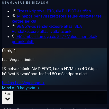
SZÁMLÁZÁS ÉS BIZALOM
Fizess kriptóval
BTC, XMR, USDT és több
14 napos pénzvisszafizetés
Teljes visszatérítés,
kérdés nélkül
99,95%-os rendelkezésre állási SLA
Rendelkezésre állási vállalásunk
Élő emberi támogatás 24/7
Valódi mérnökök,
percek alatt
Új régió
Las Vegas elindult
13. helyszínünk: AMD EPYC, tiszta NVMe és 40 Gbps
hálózat Nevadában. Indítsd 60 másodperc alatt.
Indítás Las Vegasban →
Mind a 13 helyszín →
Piac