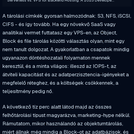
Serverless vs. VPS for Backend Hosting: A 2025 Develope…
A tárolási címkék gyorsan halmozódnak: S3, NFS, iSCSI,
CIFS - és így tovább. Ha egy növekvő SaaS vagy
analitikai vermet futtatasz egy VPS-en, az Object,
Block és file tárolás közötti választás olyan, mint egy
nem tanult dolgozat. A gyakorlatban a csapatok mindig
ugyanazon döntéshozatali folyamaton mennek
keresztül, és a minta világos: illeszd az IOPS-t, az
átviteli kapacitást és az adatperzisztencia-igényeket a
megfelelő réteghez, és a költségek csökkennek, a
teljesítmény pedig nő.
A következő tíz perc alatt látod majd az összes
felhőtárolási típust magyarázva, marketing-hype nélkül.
Rámutatom, mikor használandó az objektumtárolás,
miért állnak még mindig a Block-ot az adatbázisok, és