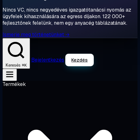
Nincs VC, nincs negyedéves igazgatótanácsi nyomás az
ügyfelek kihasználására az egress díjakon. 122 000+
fejlesztőnek felelünk, nem egy anyacég táblázatának.
Ismerje meg történetünket →
Bejelentkezés
Kezdés
⌘K
Keresés
Termékek