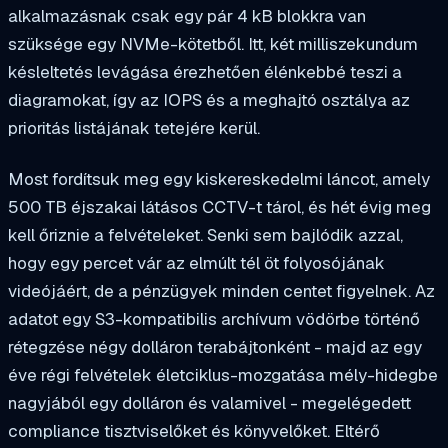
alkalmazásnak csak egy pár 4 kB blokkra van
szüksége egy NVMe-kötetből. Itt, két milliszekundum
késleltetés levágása érezhetően élénkebbé teszi a
diagramokat, így az IOPS és a meghajtó osztálya az
prioritás listájának tetejére kerül.
Most fordítsuk meg egy kiskereskedelmi láncot, amely
500 TB éjszakai látásos CCTV-t tárol, és hét évig meg
kell őriznie a felvételeket. Senki sem bajlódik azzal,
hogy egy percet vár az elmúlt tél öt folyosójának
videójáért, de a pénzügyek minden centet figyelnek. Az
adatot egy S3-kompatibilis archívum vödörbe történő
rétegzése négy dolláron terabájtonként - majd az egy
éve régi felvételek életciklus-mozgatása mély-hidegbe
nagyjából egy dolláron és valamivel - megelégedett
compliance tisztviselőket és könyvelőket. Eltérő