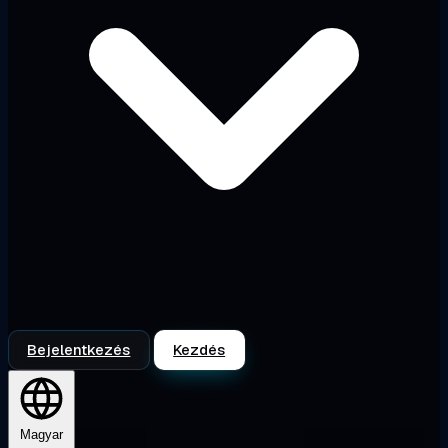
Bejelentkezés
Kezdés
Magyar