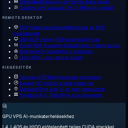
Dedicated Serverek
Egybérlős bare metal
Custom VPS
Válassz CPU-t, RAM-ot, lemezt
REMOTE DESKTOP
RDP vásárlása
Hasonlítsd össze az RDP
csomagokat
USA RDP
Admin RDP amerikai IP-ken
Forex RDP
Alacsony késleltetésű trading asztal
Botting RDP
Mindig fut a botjainak
Linux RDP
Linux asztal, távoli
KIEGÉSZÍTŐK
Tárolási VPS
Nagy lemezes csomagok
Egyedi ISO
Indítsd a saját image-ed
Dedikált IPv4
A te IP-d, nem megosztott
További IP-k
Több IPv4 szerverenként
Új
GPU VPS AI-munkaterhelésekhez
L4, L40S és H100 előtelepített teljes CUDA stackkel.