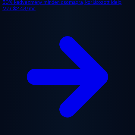
50% kedvezmény
minden csomagra, korlátozott ideig.
Már
$2.48/mo