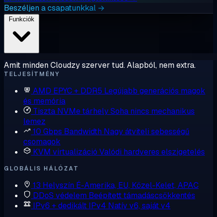
Beszéljen a csapatunkkal →
Funkciók
Amit minden Cloudzy szerver tud. Alapból, nem extra.
TELJESÍTMÉNY
AMD EPYC + DDR5
Legújabb generációs magok
és memória
Tiszta NVMe tárhely
Soha nincs mechanikus
lemez
10 Gbps Bandwidth
Nagy átviteli sebességű
csomagok
KVM virtualizáció
Valódi hardveres elszigetelés
GLOBÁLIS HÁLÓZAT
13 Helyszín
É-Amerika, EU, Közel-Kelet, APAC
DDoS védelem
Beépített támadáscsökkentés
IPv6 + dedikált IPv4
Natív v6, saját v4