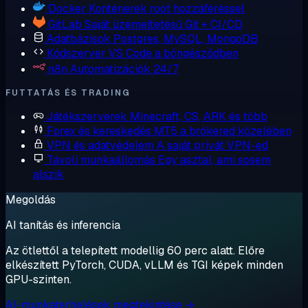
Docker
Konténerek root hozzáféréssel
GitLab
Saját üzemeltetésű Git + CI/CD
Adatbázisok
Postgres, MySQL, MongoDB
Kódszerver
VS Code a böngésződben
n8n
Automatizációk 24/7
FUTTATÁS ÉS TRADING
Játékszerverek
Minecraft, CS, ARK és több
Forex és kereskedés
MT5 a brókered közelében
VPN és adatvédelem
A saját privát VPN-ed
Távoli munkaállomás
Egy asztal, ami sosem
alszik
Megoldás
AI tanítás és inferencia
Az ötlettől a telepített modellig 60 perc alatt. Előre
elkészített PyTorch, CUDA, vLLM és TGI képek minden
GPU-szinten.
AI-munkaterhelések megtekintése →