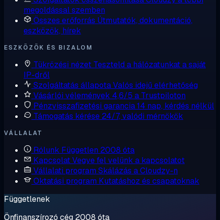
megoldással szemben
Összes erőforrás
Útmutatók, dokumentáció,
eszközök, hírek
ESZKÖZÖK ÉS BIZALOM
Tükrözési nézet
Teszteld a hálózatunkat a saját
IP-dről
Szolgáltatás állapota
Valós idejű elérhetőség
Vásárlói vélemények
4,6/5 a Trustpiloton
Pénzvisszafizetési garancia
14 nap, kérdés nélkül
Támogatás kérése
24/7, valódi mérnökök
VÁLLALAT
Rólunk
Független 2008 óta
Kapcsolat
Vegye fel velünk a kapcsolatot
Vállalati program
Skálázás a Cloudzy-n
Oktatási program
Kutatáshoz és csapatoknak
Függetlenek
Önfinanszírozó cég 2008 óta