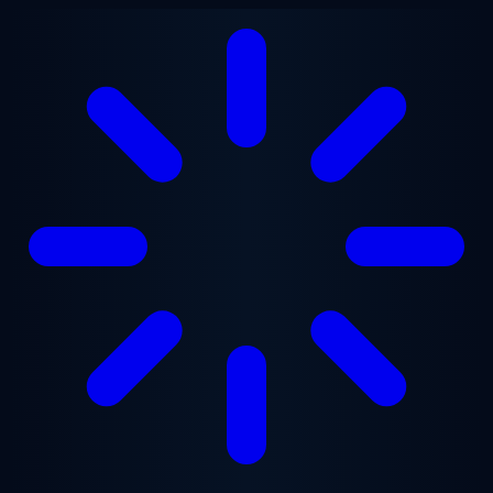
Ugrás a fő tartalomra