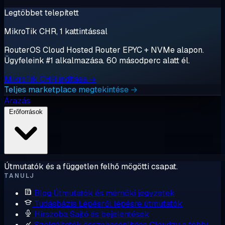
Legtöbbet telepített
MikroTik CHR, 1 kattintással
RouterOS Cloud Hosted Router EPYC + NVMe alapon.
Ügyfeleink #1 alkalmazása. 60 másodperc alatt él.
MikroTik CHR indítása →
Teljes marketplace megtekintése →
Árazás
Erőforrások
Útmutatók és a független felhő mögötti csapat.
TANULJ
Blog
Útmutatók és mérnöki jegyzetek
Tudásbázis
Lépésről lépésre útmutatók
Hírszoba
Sajtó és bejelentések
Szolgáltatók összehasonlítása
Cloudzy a többi