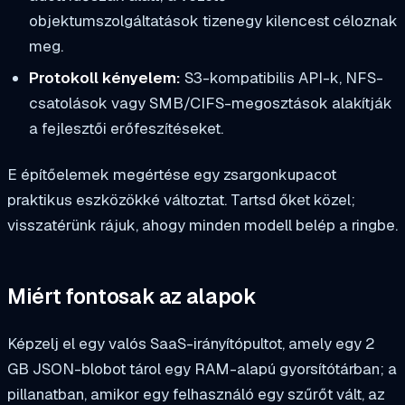
objektumszolgáltatások tizenegy kilencest céloznak
meg.
Protokoll kényelem:
S3-kompatibilis API-k, NFS-
csatolások vagy SMB/CIFS-megosztások alakítják
a fejlesztői erőfeszítéseket.
E építőelemek megértése egy zsargonkupacot
praktikus eszközökké változtat. Tartsd őket közel;
visszatérünk rájuk, ahogy minden modell belép a ringbe.
Miért fontosak az alapok
Képzelj el egy valós SaaS-irányítópultot, amely egy 2
GB JSON-blobot tárol egy RAM-alapú gyorsítótárban; a
pillanatban, amikor egy felhasználó egy szűrőt vált, az