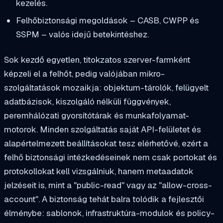
kezelés.
Felhőbiztonsági megoldások – CASB, CWPP és
SSPM – valós idejű betekintéshez.
Sok kezdő egyetlen, titokzatos szerver-farmként
képzeli el a felhőt, pedig valójában mikro-
szolgáltatások mozaikja: objektum-tárolók, felügyelt
adatbázisok, kiszolgáló nélküli függvények,
peremhálózati gyorsítótárak és munkafolyamat-
motorok. Minden szolgáltatás saját API-felületet és
alapértelmezett beállításokat tesz elérhetővé, ezért a
felhő biztonsági intézkedéseinek nem csak portokat és
protokollokat kell vizsgálniuk, hanem metaadatok
jelzéseit is, mint a "public-read" vagy az "allow-cross-
account". A biztonság tehát balra tolódik a fejlesztői
élménybe: sablonok, infrastruktúra-modulok és policy-