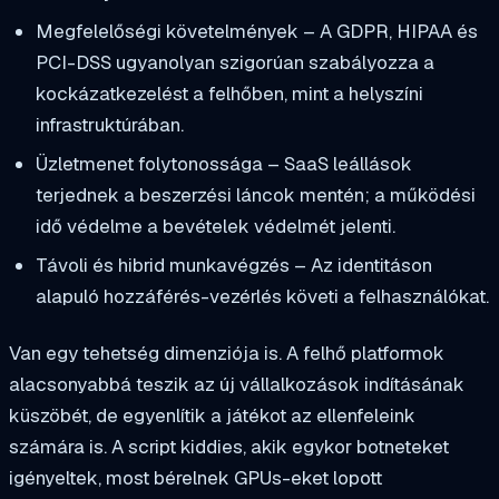
Megfelelőségi követelmények – A GDPR, HIPAA és
PCI-DSS ugyanolyan szigorúan szabályozza a
kockázatkezelést a felhőben, mint a helyszíni
infrastruktúrában.
Üzletmenet folytonossága – SaaS leállások
terjednek a beszerzési láncok mentén; a működési
idő védelme a bevételek védelmét jelenti.
Távoli és hibrid munkavégzés – Az identitáson
alapuló hozzáférés-vezérlés követi a felhasználókat.
Van egy tehetség dimenziója is. A felhő platformok
alacsonyabbá teszik az új vállalkozások indításának
küszöbét, de egyenlítik a játékot az ellenfeleink
számára is. A script kiddies, akik egykor botneteket
igényeltek, most bérelnek GPUs-eket lopott