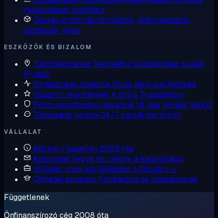
megoldással szemben
Összes erőforrás
Útmutatók, dokumentáció,
eszközök, hírek
ESZKÖZÖK ÉS BIZALOM
Tükrözési nézet
Teszteld a hálózatunkat a saját
IP-dről
Szolgáltatás állapota
Valós idejű elérhetőség
Vásárlói vélemények
4,6/5 a Trustpiloton
Pénzvisszafizetési garancia
14 nap, kérdés nélkül
Támogatás kérése
24/7, valódi mérnökök
VÁLLALAT
Rólunk
Független 2008 óta
Kapcsolat
Vegye fel velünk a kapcsolatot
Vállalati program
Skálázás a Cloudzy-n
Oktatási program
Kutatáshoz és csapatoknak
Függetlenek
Önfinanszírozó cég 2008 óta