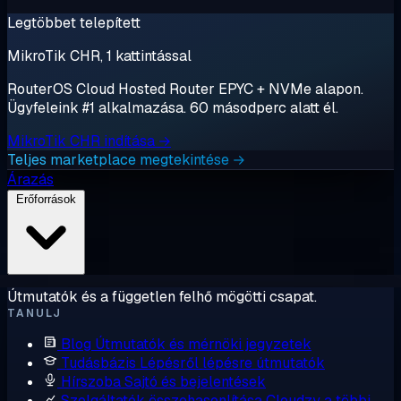
Legtöbbet telepített
MikroTik CHR, 1 kattintással
RouterOS Cloud Hosted Router EPYC + NVMe alapon.
Ügyfeleink #1 alkalmazása. 60 másodperc alatt él.
MikroTik CHR indítása →
Teljes marketplace megtekintése →
Árazás
Erőforrások
Útmutatók és a független felhő mögötti csapat.
TANULJ
Blog
Útmutatók és mérnöki jegyzetek
Tudásbázis
Lépésről lépésre útmutatók
Hírszoba
Sajtó és bejelentések
Szolgáltatók összehasonlítása
Cloudzy a többi