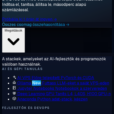
Indítsa el, tanítsa, állítsa le, másodperc alapú
számlázással.
Próbálja ki 1 órán át ingyen →
Összes csomag összehasonlítása →
Megoldások
A stackek, amelyeket az AI-fejlesztők és programozók
valóban használnak.
AI ÉS GÉPI TANULÁS
AI VPS
Előre telepített PyTorch és CUDA
Ollama
New
Futtass LLM-eket a saját VPS-eden
Jupyter Notebooks
Notebookok a szervereden
Deep Learning GPU
Taníts L4, L40S, H100 GPU-n
Anaconda
Python adat-stack, készen
FEJLESZTŐK ÉS DEVOPS