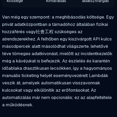
költsége
kimaradás
adatszivárgás
Van még egy szempont: a meghibásodás költsége. Egy
privát adatközpontban a támadóhoz általában fizikai
hozzáférés vagy社會工程 szükséges az
alrendszerekhez. A felhőben egy kiszivárgott API kulcs
másodpercek alatt másolódhat világszerte, lehetővé
téve tömeges adatkivonást, mielőtt az incidentkezelők
még a kávéjukat is befejezik. Az észlelés és karantén
időablaka drasztikusan lecsökken, így a hagyományos
manuális ticketing helyét eseményvezérelt Lambdák
veszik át, amelyek automatikusan visszavonnak
kulcsokat vagy elkülönítik az erőforrásokat. Az
automatizálás már nem opcionális; ez az alapfeltétele
a működésnek.