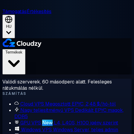
Támogatás
Értékesítés
HU
Termékek
Valódi szerverek, 60 másodperc alatt. Felesleges
rátukmálás nélkül.
SZÁMÍTÁS
Cloud VPS
Megosztott EPYC, 2,48 $/hó-tól
Nagy teljesítményű VPS
Dedikált EPYC magok,
DDR5
GPU VPS
New
L4, L40S, H100 igény szerint
Windows VPS
Windows Server, teljes admin