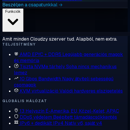
Beszéljen a csapatunkkal →
Funkciók
Amit minden Cloudzy szerver tud. Alapból, nem extra.
TELJESÍTMÉNY
AMD EPYC + DDR5
Legújabb generációs magok
és memória
Tiszta NVMe tárhely
Soha nincs mechanikus
lemez
10 Gbps Bandwidth
Nagy átviteli sebességű
csomagok
KVM virtualizáció
Valódi hardveres elszigetelés
GLOBÁLIS HÁLÓZAT
13 Helyszín
É-Amerika, EU, Közel-Kelet, APAC
DDoS védelem
Beépített támadáscsökkentés
IPv6 + dedikált IPv4
Natív v6, saját v4