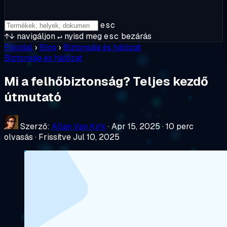
esc
↑↓
navigáljon
↵
nyisd meg
esc
bezárás
Főoldal
›
Blog
›
Biztonság és hálózat
Biztonság és hálózat
Mi a felhőbiztonság? Teljes kezdő
útmutató
Szerző:
Allan Van Kirk
·
Apr 15, 2025
·
10 perc
olvasás
·
Frissítve Jul 10, 2025