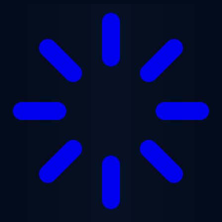
Ugrás a fő tartalomra