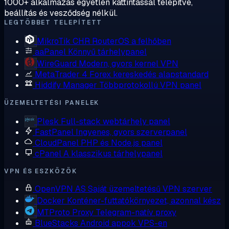
1000+ alkalmazás egyetlen kattintással telepítve,
beállítás és vesződség nélkül.
LEGTÖBBET TELEPÍTETT
MikroTik CHR
RouterOS a felhőben
aaPanel
Könnyű tárhelypanel
WireGuard
Modern, gyors kernel VPN
MetaTrader 4
Forex kereskedés alapstandard
Hiddify Manager
Többprotokollú VPN panel
ÜZEMELTETÉSI PANELEK
Plesk
Full-stack webtárhely panel
FastPanel
Ingyenes, gyors szerverpanel
CloudPanel
PHP és Node.js panel
cPanel
A klasszikus tárhelypanel
VPN ÉS ESZKÖZÖK
OpenVPN AS
Saját üzemeltetésű VPN szerver
Docker
Konténer-futtatókörnyezet, azonnal kész
MTProto Proxy
Telegram-natív proxy
BlueStacks
Android appok VPS-en