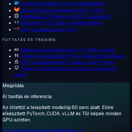
Docker
Konténerek root hozzáféréssel
GitLab
Saját üzemeltetésű Git + CI/CD
Adatbázisok
Postgres, MySQL, MongoDB
Kódszerver
VS Code a böngésződben
n8n
Automatizációk 24/7
FUTTATÁS ÉS TRADING
Játékszerverek
Minecraft, CS, ARK és több
Forex és kereskedés
MT5 a brókered közelében
VPN és adatvédelem
A saját privát VPN-ed
Távoli munkaállomás
Egy asztal, ami sosem
alszik
Megoldás
AI tanítás és inferencia
Az ötlettől a telepített modellig 60 perc alatt. Előre
elkészített PyTorch, CUDA, vLLM és TGI képek minden
GPU-szinten.
AI-munkaterhelések megtekintése →