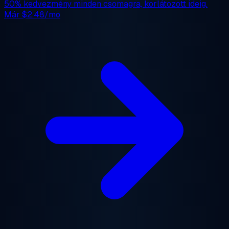
50% kedvezmény
minden csomagra, korlátozott ideig.
Már
$2.48/mo