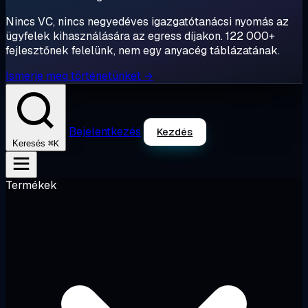
Nincs VC, nincs negyedéves igazgatótanácsi nyomás az
ügyfelek kihasználására az egress díjakon. 122 000+
fejlesztőnek felelünk, nem egy anyacég táblázatának.
Ismerje meg történetünket →
Bejelentkezés
Kezdés
⌘K
Keresés
Termékek