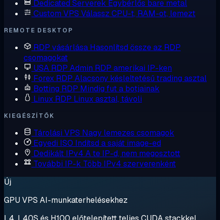
Dedicated Serverek
Egybérlős bare metal
Custom VPS
Válassz CPU-t, RAM-ot, lemezt
REMOTE DESKTOP
RDP vásárlása
Hasonlítsd össze az RDP
csomagokat
USA RDP
Admin RDP amerikai IP-ken
Forex RDP
Alacsony késleltetésű trading asztal
Botting RDP
Mindig fut a botjainak
Linux RDP
Linux asztal, távoli
KIEGÉSZÍTŐK
Tárolási VPS
Nagy lemezes csomagok
Egyedi ISO
Indítsd a saját image-ed
Dedikált IPv4
A te IP-d, nem megosztott
További IP-k
Több IPv4 szerverenként
Új
GPU VPS AI-munkaterhelésekhez
L4, L40S és H100 előtelepített teljes CUDA stackkel.