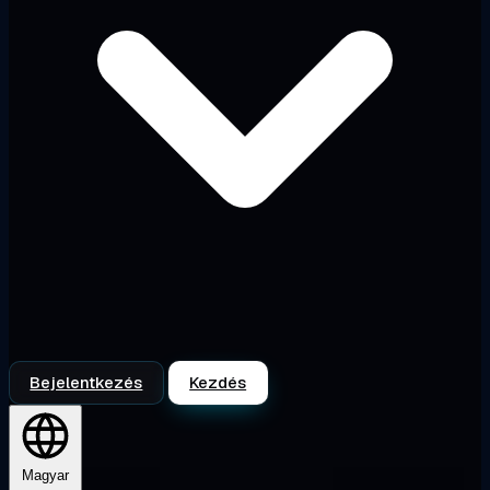
Bejelentkezés
Kezdés
Magyar