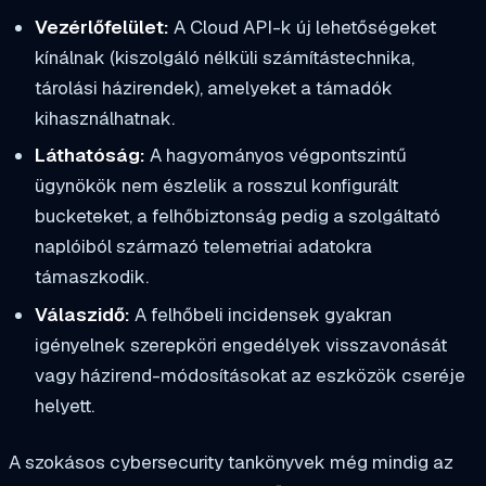
Vezérlőfelület:
A Cloud API-k új lehetőségeket
kínálnak (kiszolgáló nélküli számítástechnika,
tárolási házirendek), amelyeket a támadók
kihasználhatnak.
Láthatóság:
A hagyományos végpontszintű
ügynökök nem észlelik a rosszul konfigurált
bucketeket, a felhőbiztonság pedig a szolgáltató
naplóiból származó telemetriai adatokra
támaszkodik.
Válaszidő:
A felhőbeli incidensek gyakran
igényelnek szerepköri engedélyek visszavonását
vagy házirend-módosításokat az eszközök cseréje
helyett.
A szokásos cybersecurity tankönyvek még mindig az