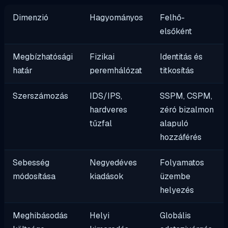
Dimenzió
Hagyományos
Felhő-
elsőként
Megbízhatósági
Fizikai
Identitás és
határ
peremhálózat
titkosítás
Szerszámozás
IDS/IPS,
SSPM, CSPM,
hardveres
zéró bizalmon
tűzfal
alapuló
hozzáférés
Sebesség
Negyedéves
Folyamatos
módosítása
kiadások
üzembe
helyezés
Meghibásodás
Helyi
Globális