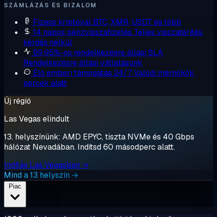
SZÁMLÁZÁS ÉS BIZALOM
Fizess kriptóval
BTC, XMR, USDT és több
14 napos pénzvisszafizetés
Teljes visszatérítés,
kérdés nélkül
99,95%-os rendelkezésre állási SLA
Rendelkezésre állási vállalásunk
Élő emberi támogatás 24/7
Valódi mérnökök,
percek alatt
Új régió
Las Vegas elindult
13. helyszínünk: AMD EPYC, tiszta NVMe és 40 Gbps
hálózat Nevadában. Indítsd 60 másodperc alatt.
Indítás Las Vegasban →
Mind a 13 helyszín →
Piac