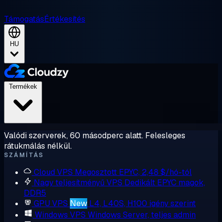
Támogatás
Értékesítés
HU
Termékek
Valódi szerverek, 60 másodperc alatt. Felesleges
rátukmálás nélkül.
SZÁMÍTÁS
Cloud VPS
Megosztott EPYC, 2,48 $/hó-tól
Nagy teljesítményű VPS
Dedikált EPYC magok,
DDR5
GPU VPS
New
L4, L40S, H100 igény szerint
Windows VPS
Windows Server, teljes admin