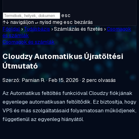
esc
↑↓
navigáljon
↵
nyisd meg
esc
bezárás
Főoldal
›
Tudásbázis
›
Számlázás és fizetés
›
Csomagok
és számlák
Csomagok és számlák
Cloudzy Automatikus Újratöltési
Útmutató
Szerző: Parnian R.
·
Feb 15, 2026
·
2 perc olvasás
Az Automatikus feltöltés funkcióval Cloudzy fiókjának
egyenlege automatikusan feltöltődik. Ez biztosítja, hogy
VPS és más szolgáltatásaid folyamatosan működjenek,
függetlenül az egyenleg hiányától.