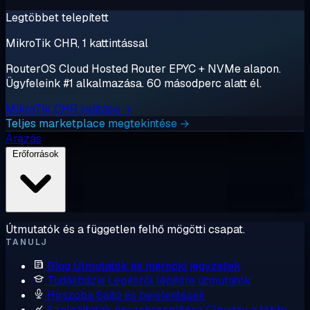
Legtöbbet telepített
MikroTik CHR, 1 kattintással
RouterOS Cloud Hosted Router EPYC + NVMe alapon.
Ügyfeleink #1 alkalmazása. 60 másodperc alatt él.
MikroTik CHR indítása →
Teljes marketplace megtekintése →
Árazás
Erőforrások
Útmutatók és a független felhő mögötti csapat.
TANULJ
Blog
Útmutatók és mérnöki jegyzetek
Tudásbázis
Lépésről lépésre útmutatók
Hírszoba
Sajtó és bejelentések
Szolgáltatók összehasonlítása
Cloudzy a többi