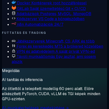
Docker
Konténerek root hozzáféréssel
GitLab
Saját üzemeltetésű Git + CI/CD
Adatbázisok
Postgres, MySQL, MongoDB
Kódszerver
VS Code a böngésződben
n8n
Automatizációk 24/7
FUTTATÁS ÉS TRADING
Játékszerverek
Minecraft, CS, ARK és több
Forex és kereskedés
MT5 a brókered közelében
VPN és adatvédelem
A saját privát VPN-ed
Távoli munkaállomás
Egy asztal, ami sosem
alszik
Megoldás
AI tanítás és inferencia
Az ötlettől a telepített modellig 60 perc alatt. Előre
elkészített PyTorch, CUDA, vLLM és TGI képek minden
GPU-szinten.
AI-munkaterhelések megtekintése →