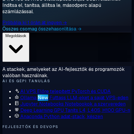
Indítsa el, tanítsa, állítsa le, másodperc alapú
számlázással.
Próbálja ki 1 órán át ingyen →
Összes csomag összehasonlítása →
Megoldások
A stackek, amelyeket az AI-fejlesztők és programozók
valóban használnak.
AI ÉS GÉPI TANULÁS
AI VPS
Előre telepített PyTorch és CUDA
Ollama
New
Futtass LLM-eket a saját VPS-eden
Jupyter Notebooks
Notebookok a szervereden
Deep Learning GPU
Taníts L4, L40S, H100 GPU-n
Anaconda
Python adat-stack, készen
FEJLESZTŐK ÉS DEVOPS