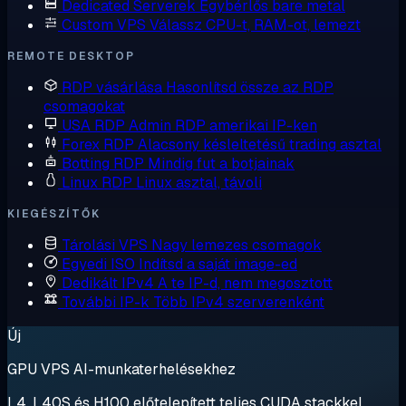
Dedicated Serverek
Egybérlős bare metal
Custom VPS
Válassz CPU-t, RAM-ot, lemezt
REMOTE DESKTOP
RDP vásárlása
Hasonlítsd össze az RDP
csomagokat
USA RDP
Admin RDP amerikai IP-ken
Forex RDP
Alacsony késleltetésű trading asztal
Botting RDP
Mindig fut a botjainak
Linux RDP
Linux asztal, távoli
KIEGÉSZÍTŐK
Tárolási VPS
Nagy lemezes csomagok
Egyedi ISO
Indítsd a saját image-ed
Dedikált IPv4
A te IP-d, nem megosztott
További IP-k
Több IPv4 szerverenként
Új
GPU VPS AI-munkaterhelésekhez
L4, L40S és H100 előtelepített teljes CUDA stackkel.