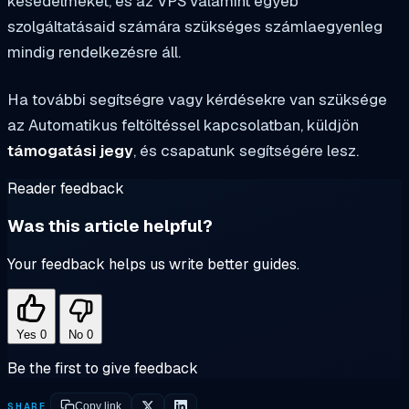
késedelmeket, és az VPS valamint egyéb
szolgáltatásaid számára szükséges számlaegyenleg
mindig rendelkezésre áll.
Ha további segítségre vagy kérdésekre van szüksége
az Automatikus feltöltéssel kapcsolatban, küldjön
támogatási jegy
, és csapatunk segítségére lesz.
Reader feedback
Was this article helpful?
Your feedback helps us write better guides.
Yes
0
No
0
Be the first to give feedback
SHARE
Copy link