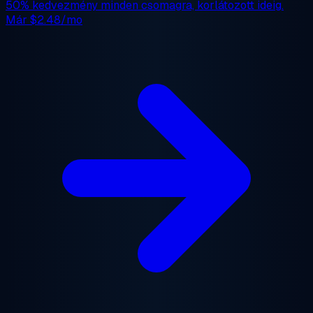
50% kedvezmény
minden csomagra, korlátozott ideig.
Már
$2.48/mo