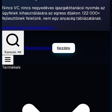
Nincs VC, nincs negyedéves igazgatótanácsi nyomás az
ügyfelek kihasználására az egress díjakon. 122 000+
fejlesztőnek felelünk, nem egy anyacég táblázatának.
Ismerje meg történetünket →
Bejelentkezés
Kezdés
⌘K
Keresés
Termékek