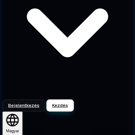
Bejelentkezés
Kezdés
Magyar