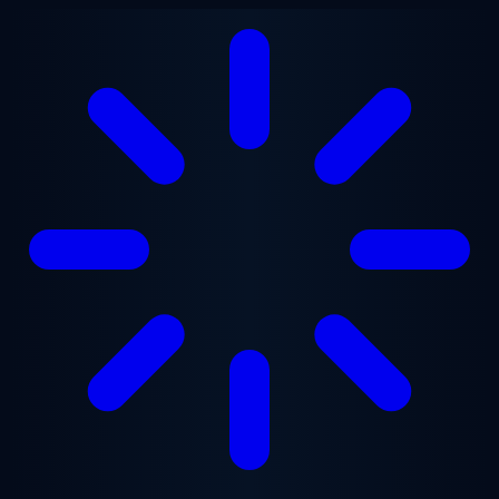
Ugrás a fő tartalomra