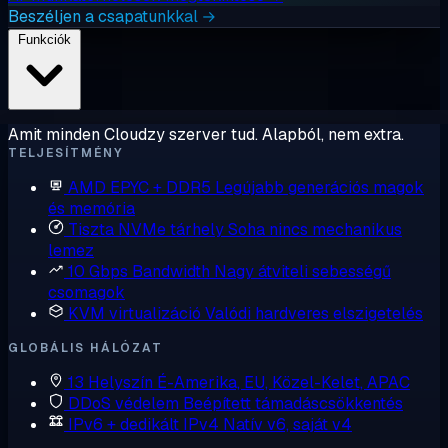
Beszéljen a csapatunkkal →
Funkciók
Amit minden Cloudzy szerver tud. Alapból, nem extra.
TELJESÍTMÉNY
AMD EPYC + DDR5
Legújabb generációs magok
és memória
Tiszta NVMe tárhely
Soha nincs mechanikus
lemez
10 Gbps Bandwidth
Nagy átviteli sebességű
csomagok
KVM virtualizáció
Valódi hardveres elszigetelés
GLOBÁLIS HÁLÓZAT
13 Helyszín
É-Amerika, EU, Közel-Kelet, APAC
DDoS védelem
Beépített támadáscsökkentés
IPv6 + dedikált IPv4
Natív v6, saját v4