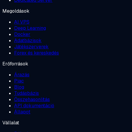
Dedicated Server
Megoldások
AI VPS
Deep Learning
Docker
Adatbázisok
Játékszerverek
Forex és kereskedés
Erőforrások
Árazás
Piac
Blog
Tudásbázis
Összehasonlítás
API dokumentáció
Állapot
Vállalat