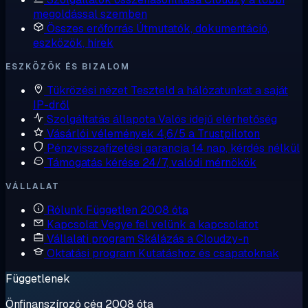
megoldással szemben
Összes erőforrás
Útmutatók, dokumentáció,
eszközök, hírek
ESZKÖZÖK ÉS BIZALOM
Tükrözési nézet
Teszteld a hálózatunkat a saját
IP-dről
Szolgáltatás állapota
Valós idejű elérhetőség
Vásárlói vélemények
4,6/5 a Trustpiloton
Pénzvisszafizetési garancia
14 nap, kérdés nélkül
Támogatás kérése
24/7, valódi mérnökök
VÁLLALAT
Rólunk
Független 2008 óta
Kapcsolat
Vegye fel velünk a kapcsolatot
Vállalati program
Skálázás a Cloudzy-n
Oktatási program
Kutatáshoz és csapatoknak
Függetlenek
Önfinanszírozó cég 2008 óta