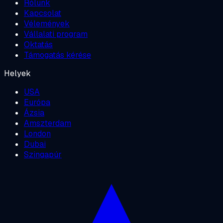
Rólunk
Kapcsolat
Vélemények
Vállalati program
Oktatás
Támogatás kérése
Helyek
USA
Európa
Ázsia
Amszterdam
London
Dubai
Szingapúr