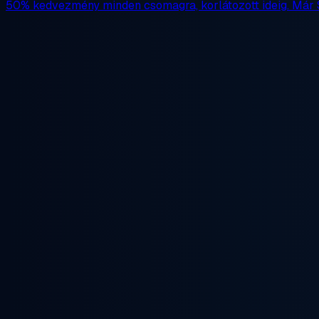
50% kedvezmény
minden csomagra, korlátozott ideig. Már