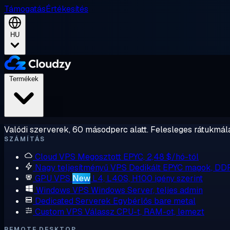
Támogatás
Értékesítés
HU
Termékek
Valódi szerverek, 60 másodperc alatt. Felesleges rátukmálá
SZÁMÍTÁS
Cloud VPS
Megosztott EPYC, 2,48 $/hó-tól
Nagy teljesítményű VPS
Dedikált EPYC magok, DD
GPU VPS
New
L4, L40S, H100 igény szerint
Windows VPS
Windows Server, teljes admin
Dedicated Serverek
Egybérlős bare metal
Custom VPS
Válassz CPU-t, RAM-ot, lemezt
REMOTE DESKTOP