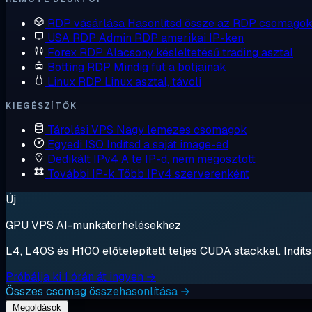
RDP vásárlása
Hasonlítsd össze az RDP csomagok
USA RDP
Admin RDP amerikai IP-ken
Forex RDP
Alacsony késleltetésű trading asztal
Botting RDP
Mindig fut a botjainak
Linux RDP
Linux asztal, távoli
KIEGÉSZÍTŐK
Tárolási VPS
Nagy lemezes csomagok
Egyedi ISO
Indítsd a saját image-ed
Dedikált IPv4
A te IP-d, nem megosztott
További IP-k
Több IPv4 szerverenként
Új
GPU VPS AI-munkaterhelésekhez
L4, L40S és H100 előtelepített teljes CUDA stackkel. Indítsa
Próbálja ki 1 órán át ingyen →
Összes csomag összehasonlítása →
Megoldások