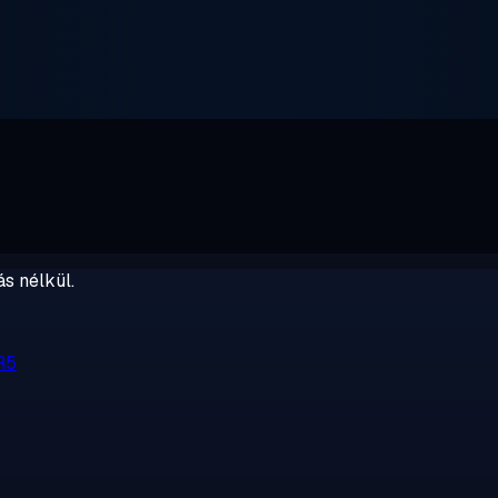
s nélkül.
R5