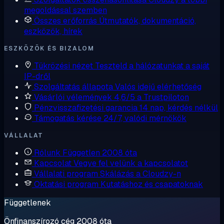
megoldással szemben
Összes erőforrás
Útmutatók, dokumentáció,
eszközök, hírek
ESZKÖZÖK ÉS BIZALOM
Tükrözési nézet
Teszteld a hálózatunkat a saját
IP-dről
Szolgáltatás állapota
Valós idejű elérhetőség
Vásárlói vélemények
4,6/5 a Trustpiloton
Pénzvisszafizetési garancia
14 nap, kérdés nélkül
Támogatás kérése
24/7, valódi mérnökök
VÁLLALAT
Rólunk
Független 2008 óta
Kapcsolat
Vegye fel velünk a kapcsolatot
Vállalati program
Skálázás a Cloudzy-n
Oktatási program
Kutatáshoz és csapatoknak
Függetlenek
Önfinanszírozó cég 2008 óta