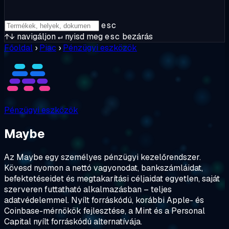
esc
↑↓
navigáljon
↵
nyisd meg
esc
bezárás
Főoldal
›
Piac
›
Pénzügyi eszközök
Pénzügyi eszközök
Maybe
Az Maybe egy személyes pénzügyi kezelőrendszer.
Kövesd nyomon a nettó vagyonodat, bankszámláidat,
befektetéseidet és megtakarítási céljaidat egyetlen, saját
szerveren futtatható alkalmazásban – teljes
adatvédelemmel. Nyílt forráskódú, korábbi Apple- és
Coinbase-mérnökök fejlesztése, a Mint és a Personal
Capital nyílt forráskódú alternatívája.