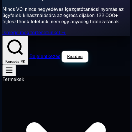
Nincs VC, nincs negyedéves igazgatótanácsi nyomás az
ügyfelek kihasználására az egress díjakon. 122 000+
fejlesztőnek felelünk, nem egy anyacég táblázatának.
Ismerje meg történetünket →
Bejelentkezés
Kezdés
⌘K
Keresés
Termékek