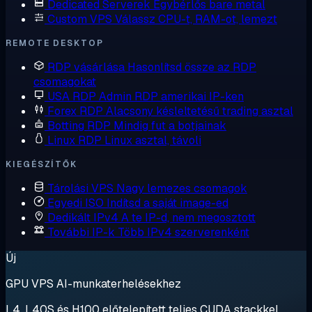
Dedicated Serverek
Egybérlős bare metal
Custom VPS
Válassz CPU-t, RAM-ot, lemezt
REMOTE DESKTOP
RDP vásárlása
Hasonlítsd össze az RDP
csomagokat
USA RDP
Admin RDP amerikai IP-ken
Forex RDP
Alacsony késleltetésű trading asztal
Botting RDP
Mindig fut a botjainak
Linux RDP
Linux asztal, távoli
KIEGÉSZÍTŐK
Tárolási VPS
Nagy lemezes csomagok
Egyedi ISO
Indítsd a saját image-ed
Dedikált IPv4
A te IP-d, nem megosztott
További IP-k
Több IPv4 szerverenként
Új
GPU VPS AI-munkaterhelésekhez
L4, L40S és H100 előtelepített teljes CUDA stackkel.