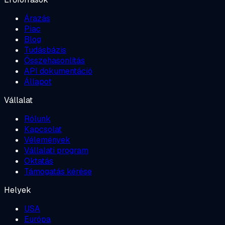
Árazás
Piac
Blog
Tudásbázis
Összehasonlítás
API dokumentáció
Állapot
Vállalat
Rólunk
Kapcsolat
Vélemények
Vállalati program
Oktatás
Támogatás kérése
Helyek
USA
Európa