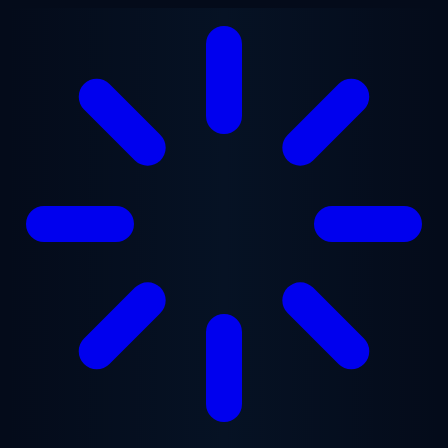
Ugrás a fő tartalomra