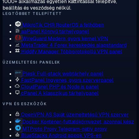
1000+ alkalmazás egyetlen kattintással telepítve,
beállítás és vesződség nélkül.
LEGTÖBBET TELEPÍTETT
MikroTik CHR
RouterOS a felhőben
aaPanel
Könnyű tárhelypanel
WireGuard
Modern, gyors kernel VPN
MetaTrader 4
Forex kereskedés alapstandard
Hiddify Manager
Többprotokollú VPN panel
ÜZEMELTETÉSI PANELEK
Plesk
Full-stack webtárhely panel
FastPanel
Ingyenes, gyors szerverpanel
CloudPanel
PHP és Node.js panel
cPanel
A klasszikus tárhelypanel
VPN ÉS ESZKÖZÖK
OpenVPN AS
Saját üzemeltetésű VPN szerver
Docker
Konténer-futtatókörnyezet, azonnal kész
MTProto Proxy
Telegram-natív proxy
BlueStacks
Android appok VPS-en