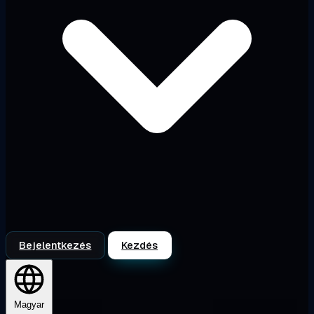
Bejelentkezés
Kezdés
Magyar