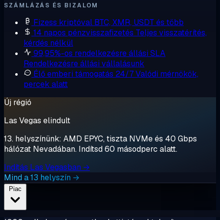
SZÁMLÁZÁS ÉS BIZALOM
Fizess kriptóval
BTC, XMR, USDT és több
14 napos pénzvisszafizetés
Teljes visszatérítés,
kérdés nélkül
99,95%-os rendelkezésre állási SLA
Rendelkezésre állási vállalásunk
Élő emberi támogatás 24/7
Valódi mérnökök,
percek alatt
Új régió
Las Vegas elindult
13. helyszínünk: AMD EPYC, tiszta NVMe és 40 Gbps
hálózat Nevadában. Indítsd 60 másodperc alatt.
Indítás Las Vegasban →
Mind a 13 helyszín →
Piac