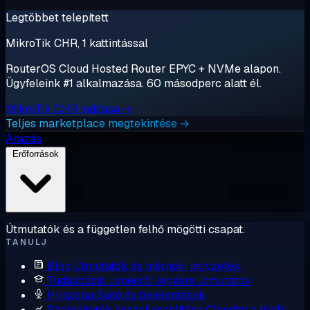
Legtöbbet telepített
MikroTik CHR, 1 kattintással
RouterOS Cloud Hosted Router EPYC + NVMe alapon.
Ügyfeleink #1 alkalmazása. 60 másodperc alatt él.
MikroTik CHR indítása →
Teljes marketplace megtekintése →
Árazás
Erőforrások
Útmutatók és a független felhő mögötti csapat.
TANULJ
Blog
Útmutatók és mérnöki jegyzetek
Tudásbázis
Lépésről lépésre útmutatók
Hírszoba
Sajtó és bejelentések
Szolgáltatók összehasonlítása
Cloudzy a többi