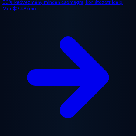
50% kedvezmény
minden csomagra, korlátozott ideig.
Már
$2.48/mo