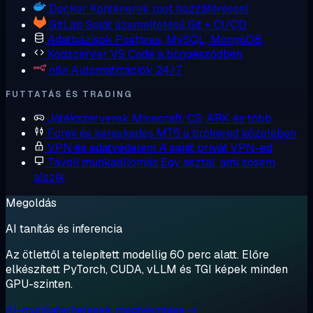
Docker
Konténerek root hozzáféréssel
GitLab
Saját üzemeltetésű Git + CI/CD
Adatbázisok
Postgres, MySQL, MongoDB
Kódszerver
VS Code a böngésződben
n8n
Automatizációk 24/7
FUTTATÁS ÉS TRADING
Játékszerverek
Minecraft, CS, ARK és több
Forex és kereskedés
MT5 a brókered közelében
VPN és adatvédelem
A saját privát VPN-ed
Távoli munkaállomás
Egy asztal, ami sosem
alszik
Megoldás
AI tanítás és inferencia
Az ötlettől a telepített modellig 60 perc alatt. Előre
elkészített PyTorch, CUDA, vLLM és TGI képek minden
GPU-szinten.
AI-munkaterhelések megtekintése →