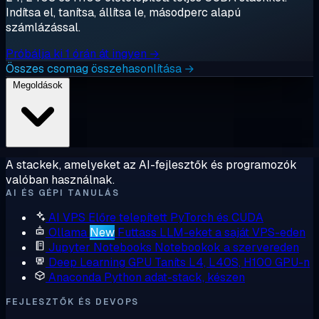
Indítsa el, tanítsa, állítsa le, másodperc alapú
számlázással.
Próbálja ki 1 órán át ingyen →
Összes csomag összehasonlítása →
Megoldások
A stackek, amelyeket az AI-fejlesztők és programozók
valóban használnak.
AI ÉS GÉPI TANULÁS
AI VPS
Előre telepített PyTorch és CUDA
Ollama
New
Futtass LLM-eket a saját VPS-eden
Jupyter Notebooks
Notebookok a szervereden
Deep Learning GPU
Taníts L4, L40S, H100 GPU-n
Anaconda
Python adat-stack, készen
FEJLESZTŐK ÉS DEVOPS