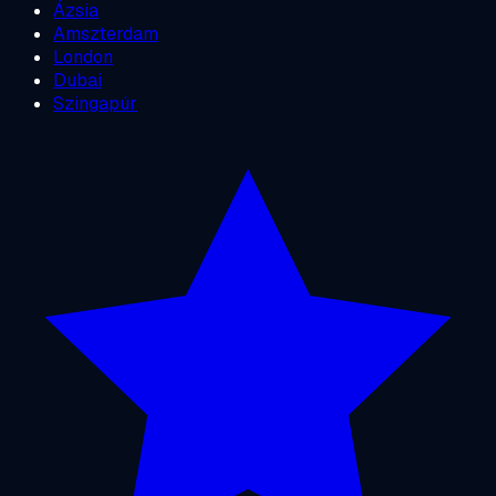
Ázsia
Amszterdam
London
Dubai
Szingapúr