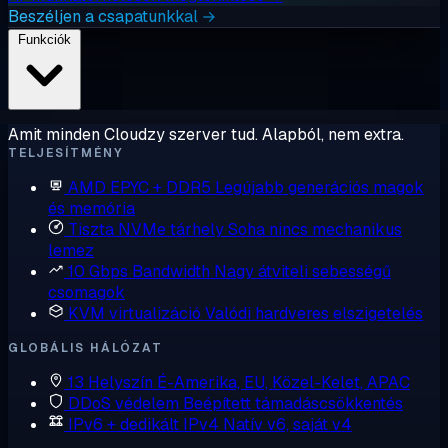
Beszéljen a csapatunkkal →
Funkciók
Amit minden Cloudzy szerver tud. Alapból, nem extra.
TELJESÍTMÉNY
AMD EPYC + DDR5
Legújabb generációs magok
és memória
Tiszta NVMe tárhely
Soha nincs mechanikus
lemez
10 Gbps Bandwidth
Nagy átviteli sebességű
csomagok
KVM virtualizáció
Valódi hardveres elszigetelés
GLOBÁLIS HÁLÓZAT
13 Helyszín
É-Amerika, EU, Közel-Kelet, APAC
DDoS védelem
Beépített támadáscsökkentés
IPv6 + dedikált IPv4
Natív v6, saját v4