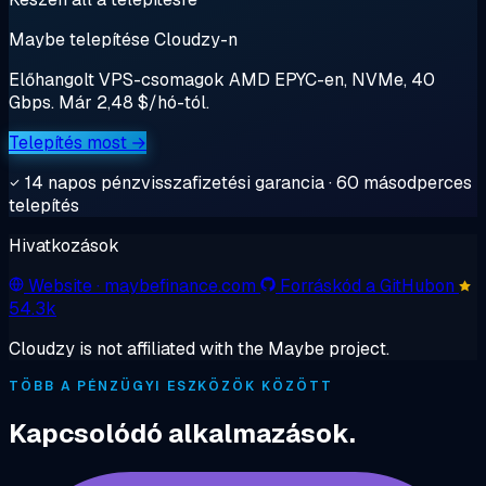
Maybe telepítése Cloudzy-n
Előhangolt VPS-csomagok AMD EPYC-en, NVMe, 40
Gbps. Már 2,48 $/hó-tól.
Telepítés most →
14 napos pénzvisszafizetési garancia · 60 másodperces
telepítés
Hivatkozások
Website
· maybefinance.com
Forráskód a GitHubon
54.3k
Cloudzy is not affiliated with the Maybe project.
TÖBB A PÉNZÜGYI ESZKÖZÖK KÖZÖTT
Kapcsolódó alkalmazások.