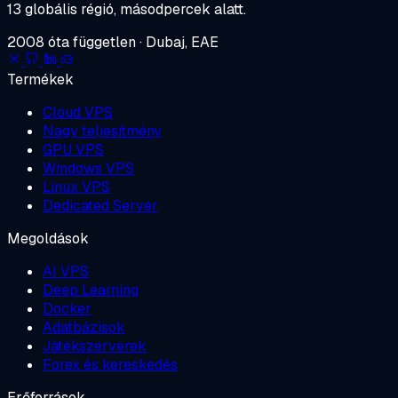
13 globális régió, másodpercek alatt.
2008 óta független · Dubaj, EAE
Termékek
Cloud VPS
Nagy teljesítmény
GPU VPS
Windows VPS
Linux VPS
Dedicated Server
Megoldások
AI VPS
Deep Learning
Docker
Adatbázisok
Játékszerverek
Forex és kereskedés
Erőforrások