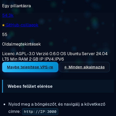
Egy pillantásra
54.3k
GitHub-csillagok
55
Oldalmegtekintések
Licenc
AGPL-3.0
Verzió
0.6.0
OS
Ubuntu Server 24.04
LTS
Min RAM
2 GB
IP
IPV4,IPV6
Maybe telepítése VPS-re
← Minden alkalmazás
Webes felület elérése
Nyisd meg a böngészőt, és navigálj a következő
címre:
http://IP:3000