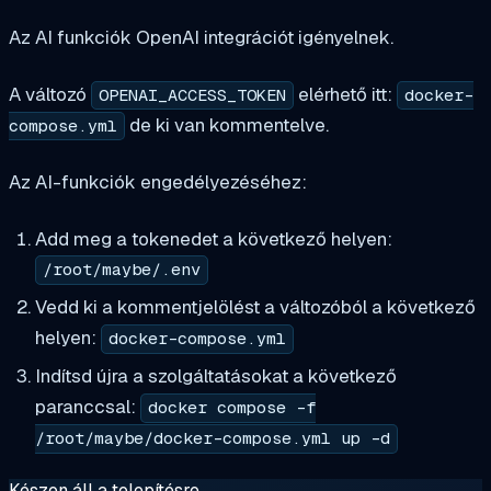
Az AI funkciók OpenAI integrációt igényelnek.
A változó
elérhető itt:
OPENAI_ACCESS_TOKEN
docker-
de ki van kommentelve.
compose.yml
Az AI-funkciók engedélyezéséhez:
Add meg a tokenedet a következő helyen:
/root/maybe/.env
Vedd ki a kommentjelölést a változóból a következő
helyen:
docker-compose.yml
Indítsd újra a szolgáltatásokat a következő
paranccsal:
docker compose -f
/root/maybe/docker-compose.yml up -d
Készen áll a telepítésre