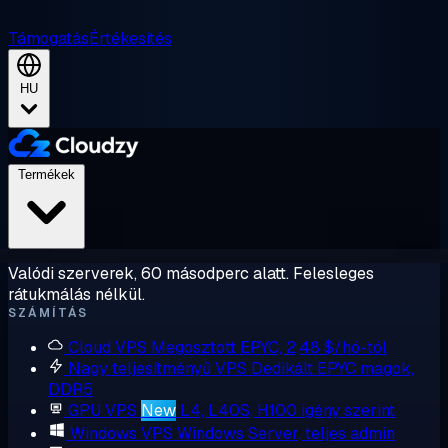
Támogatás
Értékesítés
HU
Termékek
Valódi szerverek, 60 másodperc alatt. Felesleges
rátukmálás nélkül.
SZÁMÍTÁS
Cloud VPS
Megosztott EPYC, 2,48 $/hó-tól
Nagy teljesítményű VPS
Dedikált EPYC magok,
DDR5
GPU VPS
New
L4, L40S, H100 igény szerint
Windows VPS
Windows Server, teljes admin