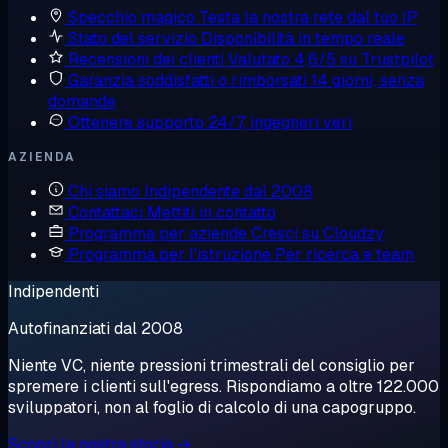
Specchio magico
Testa la nostra rete dal tuo IP
Stato del servizio
Disponibilità in tempo reale
Recensioni dei clienti
Valutato 4,6/5 su Trustpilot
Garanzia soddisfatti o rimborsati
14 giorni, senza
domande
Ottenere supporto
24/7, ingegneri veri
AZIENDA
Chi siamo
Indipendente dal 2008
Contattaci
Mettiti in contatto
Programma per aziende
Cresci su Cloudzy
Programma per l'istruzione
Per ricerca e team
Indipendenti
Autofinanziati dal 2008
Niente VC, niente pressioni trimestrali del consiglio per
spremere i clienti sull'egress. Rispondiamo a oltre 122.000
sviluppatori, non al foglio di calcolo di una capogruppo.
Scopri la nostra storia →