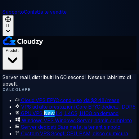
Supporto
Contatta le vendite
IT
Prodotti
Server reali, distribuiti in 60 secondi. Nessun labirinto di
upsell.
CALCOLARE
Cloud VPS
EPYC condiviso, da $2,48/mese
VPS ad alte prestazioni
Core EPYC dedicati, DDR5
GPU VPS
New
L4, L40S, H100 on demand
Windows VPS
Windows Server, admin completo
Server dedicati
Bare metal a tenant singolo
Custom VPS
Scegli CPU, RAM, disco su misura