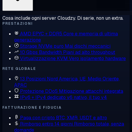
Cosa include ogni server Cloudzy. Di serie, non un extra.
PRESTAZIONI
AMD EPYC + DDR5
Core e memoria di ultima
generazione
Storage NVMe puro
Mai dischi meccanici
10 Gbps Bandwidth
Piani ad alto throughput
Virtualizzazione KVM
Vero isolamento hardware
RETE GLOBALE
13 Posizioni
Nord America, UE, Medio Oriente,
APAC
Protezione DDoS
Mitigazione attacchi integrata
IPv6 + IPv4 dedicato
v6 nativo, il tuo v4
FATTURAZIONE E FIDUCIA
Paga con cripto
BTC, XMR, USDT e altro
Rimborso entro 14 giorni
Rimborso totale, senza
domande