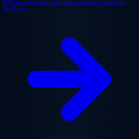
50% di sconto
tutti i piani, tempo limitato. A partire da
$2.48/mo