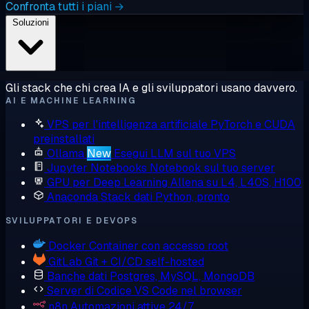
Confronta tutti i piani →
Soluzioni
Gli stack che chi crea IA e gli sviluppatori usano davvero.
AI E MACHINE LEARNING
VPS per l'intelligenza artificiale
PyTorch e CUDA
preinstallati
Ollama
New
Esegui LLM sul tuo VPS
Jupyter Notebooks
Notebook sul tuo server
GPU per Deep Learning
Allena su L4, L40S, H100
Anaconda
Stack dati Python, pronto
SVILUPPATORI E DEVOPS
Docker
Container con accesso root
GitLab
Git + CI/CD self-hosted
Banche dati
Postgres, MySQL, MongoDB
Server di Codice
VS Code nel browser
n8n
Automazioni attive 24/7