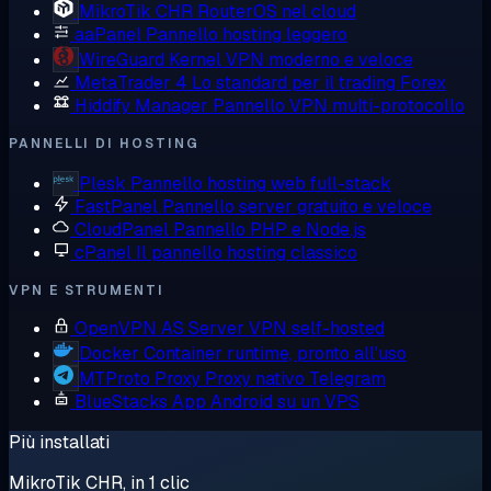
MikroTik CHR
RouterOS nel cloud
aaPanel
Pannello hosting leggero
WireGuard
Kernel VPN moderno e veloce
MetaTrader 4
Lo standard per il trading Forex
Hiddify Manager
Pannello VPN multi-protocollo
PANNELLI DI HOSTING
Plesk
Pannello hosting web full-stack
FastPanel
Pannello server gratuito e veloce
CloudPanel
Pannello PHP e Node.js
cPanel
Il pannello hosting classico
VPN E STRUMENTI
OpenVPN AS
Server VPN self-hosted
Docker
Container runtime, pronto all'uso
MTProto Proxy
Proxy nativo Telegram
BlueStacks
App Android su un VPS
Più installati
MikroTik CHR, in 1 clic