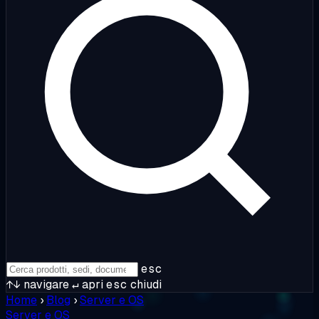
esc
↑↓
navigare
↵
apri
esc
chiudi
Home
›
Blog
›
Server e OS
Server e OS