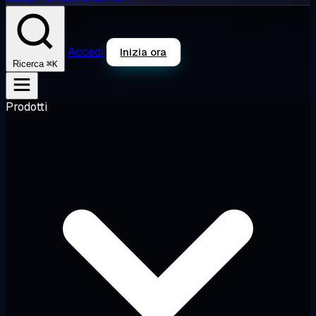
Accedi
Inizia ora
⌘K
Ricerca
Prodotti