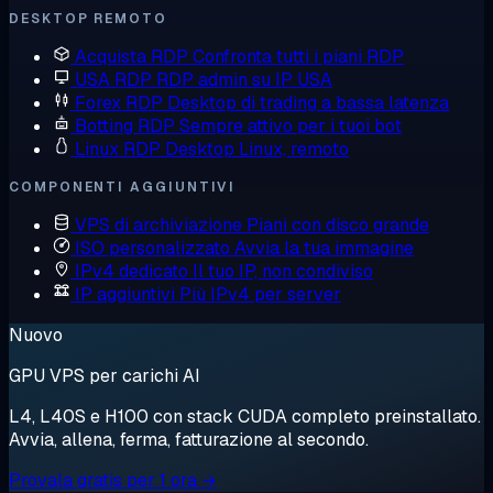
DESKTOP REMOTO
Acquista RDP
Confronta tutti i piani RDP
USA RDP
RDP admin su IP USA
Forex RDP
Desktop di trading a bassa latenza
Botting RDP
Sempre attivo per i tuoi bot
Linux RDP
Desktop Linux, remoto
COMPONENTI AGGIUNTIVI
VPS di archiviazione
Piani con disco grande
ISO personalizzato
Avvia la tua immagine
IPv4 dedicato
Il tuo IP, non condiviso
IP aggiuntivi
Più IPv4 per server
Nuovo
GPU VPS per carichi AI
L4, L40S e H100 con stack CUDA completo preinstallato.
Avvia, allena, ferma, fatturazione al secondo.
Provala gratis per 1 ora →