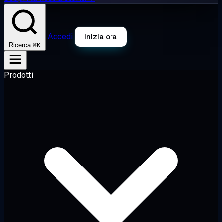
Accedi
Inizia ora
⌘K
Ricerca
Prodotti