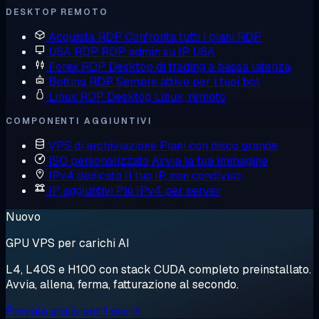
DESKTOP REMOTO
Acquista RDP
Confronta tutti i piani RDP
USA RDP
RDP admin su IP USA
Forex RDP
Desktop di trading a bassa latenza
Botting RDP
Sempre attivo per i tuoi bot
Linux RDP
Desktop Linux, remoto
COMPONENTI AGGIUNTIVI
VPS di archiviazione
Piani con disco grande
ISO personalizzato
Avvia la tua immagine
IPv4 dedicato
Il tuo IP, non condiviso
IP aggiuntivi
Più IPv4 per server
Nuovo
GPU VPS per carichi AI
L4, L40S e H100 con stack CUDA completo preinstallato.
Avvia, allena, ferma, fatturazione al secondo.
Provala gratis per 1 ora →