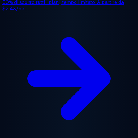
50% di sconto
tutti i piani, tempo limitato. A partire da
$2.48/mo