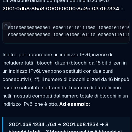
La versione binaria completa dell'indirizzo IPv6
2001:0db8:85a3:0000:0000:8a2e:0370:7334
è:
0010000000000001 0000110110111000
100001011010
0000000000000000 1000101000101110
000000110111
Inoltre, per accorciare un indirizzo IPv6, invece di
includere tutti i blocchi di zeri (blocchi da 16 bit di zeri in
un indirizzo IPv6), vengono sostituiti con due punti
consecutivi ("::"). Il numero di blocchi di zeri da 16 bit può
essere calcolato sottraendo il numero di blocchi non
nulli mostrati completi dal numero totale di blocchi in un
indirizzo IPv6, che è otto.
Ad esempio:
2001:db8:1234::/64 → 2001:db8:1234 → 8
blocchi totali – 3 blocchi non nulli = 5 blocchi di