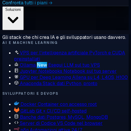
Confronta tutti i piani →
Soluzioni
Gli stack che chi crea IA e gli sviluppatori usano davvero.
AI E MACHINE LEARNING
VPS per l'intelligenza artificiale
PyTorch e CUDA
preinstallati
Ollama
New
Esegui LLM sul tuo VPS
Jupyter Notebooks
Notebook sul tuo server
GPU per Deep Learning
Allena su L4, L40S, H100
Anaconda
Stack dati Python, pronto
SVILUPPATORI E DEVOPS
Docker
Container con accesso root
GitLab
Git + CI/CD self-hosted
Banche dati
Postgres, MySQL, MongoDB
Server di Codice
VS Code nel browser
n8n
Automazioni attive 24/7