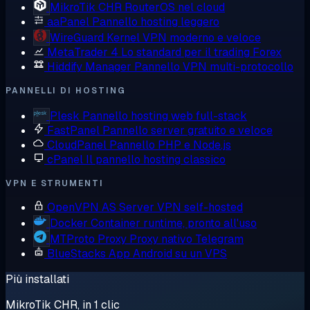
MikroTik CHR
RouterOS nel cloud
aaPanel
Pannello hosting leggero
WireGuard
Kernel VPN moderno e veloce
MetaTrader 4
Lo standard per il trading Forex
Hiddify Manager
Pannello VPN multi-protocollo
PANNELLI DI HOSTING
Plesk
Pannello hosting web full-stack
FastPanel
Pannello server gratuito e veloce
CloudPanel
Pannello PHP e Node.js
cPanel
Il pannello hosting classico
VPN E STRUMENTI
OpenVPN AS
Server VPN self-hosted
Docker
Container runtime, pronto all'uso
MTProto Proxy
Proxy nativo Telegram
BlueStacks
App Android su un VPS
Più installati
MikroTik CHR, in 1 clic