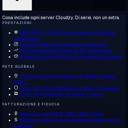
Cosa include ogni server Cloudzy. Di serie, non un extra.
PRESTAZIONI
AMD EPYC + DDR5
Core e memoria di ultima
generazione
Storage NVMe puro
Mai dischi meccanici
10 Gbps Bandwidth
Piani ad alto throughput
Virtualizzazione KVM
Vero isolamento hardware
RETE GLOBALE
13 Posizioni
Nord America, UE, Medio Oriente,
APAC
Protezione DDoS
Mitigazione attacchi integrata
IPv6 + IPv4 dedicato
v6 nativo, il tuo v4
FATTURAZIONE E FIDUCIA
Paga con cripto
BTC, XMR, USDT e altro
Rimborso entro 14 giorni
Rimborso totale, senza
domande