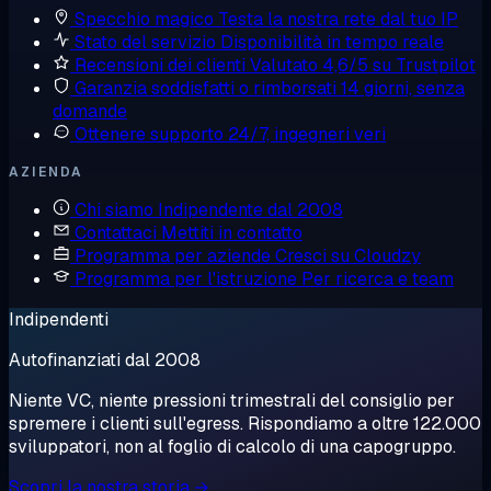
Specchio magico
Testa la nostra rete dal tuo IP
Stato del servizio
Disponibilità in tempo reale
Recensioni dei clienti
Valutato 4,6/5 su Trustpilot
Garanzia soddisfatti o rimborsati
14 giorni, senza
domande
Ottenere supporto
24/7, ingegneri veri
AZIENDA
Chi siamo
Indipendente dal 2008
Contattaci
Mettiti in contatto
Programma per aziende
Cresci su Cloudzy
Programma per l'istruzione
Per ricerca e team
Indipendenti
Autofinanziati dal 2008
Niente VC, niente pressioni trimestrali del consiglio per
spremere i clienti sull'egress. Rispondiamo a oltre 122.000
sviluppatori, non al foglio di calcolo di una capogruppo.
Scopri la nostra storia →