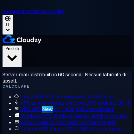
Supporto
Contatta le vendite
IT
Prodotti
Server reali, distribuiti in 60 secondi. Nessun labirinto di
upsell.
CALCOLARE
Cloud VPS
EPYC condiviso, da $2,48/mese
VPS ad alte prestazioni
Core EPYC dedicati, DDR5
GPU VPS
New
L4, L40S, H100 on demand
Windows VPS
Windows Server, admin completo
Server dedicati
Bare metal a tenant singolo
Custom VPS
Scegli CPU, RAM, disco su misura