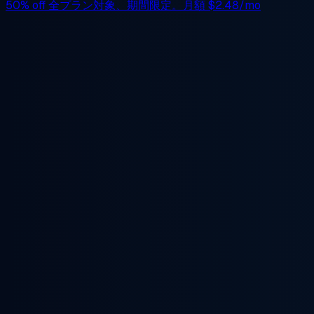
50% off
全プラン対象、期間限定。月額
$2.48/mo