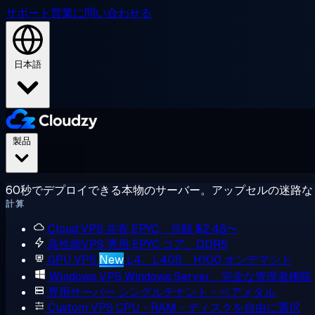
サポート
営業に問い合わせる
日本語
製品
60秒でデプロイできる本物のサーバー。アップセルの迷路な
計算
Cloud VPS
共有 EPYC、月額 $2.48〜
高性能VPS
専用 EPYC コア、DDR5
GPU VPS
New
L4、L40S、H100 オンデマンド
Windows VPS
Windows Server、完全な管理者権限
専用サーバー
シングルテナント・ベアメタル
Custom VPS
CPU・RAM・ディスクを自由に選択