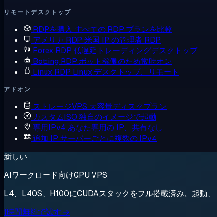
リモートデスクトップ
RDPを購入
すべての RDP プランを比較
アメリカ RDP
米国 IP の管理者 RDP
Forex RDP
低遅延トレーディングデスクトップ
Botting RDP
ボット稼働のため常時オン
Linux RDP
Linux デスクトップ、リモート
アドオン
ストレージVPS
大容量ディスクプラン
カスタムISO
独自のイメージで起動
専用IPv4
あなた専用の IP、共有なし
追加 IP
サーバーごとに複数の IPv4
新しい
AIワークロード向けGPU VPS
L4、L40S、H100にCUDAスタックをフル搭載済み。起
1時間無料で試す →