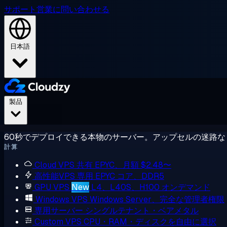
サポート
営業に問い合わせる
日本語
製品
60秒でデプロイできる本物のサーバー。アップセルの迷路な
計算
Cloud VPS
共有 EPYC、月額 $2.48〜
高性能VPS
専用 EPYC コア、DDR5
GPU VPS
New
L4、L40S、H100 オンデマンド
Windows VPS
Windows Server、完全な管理者権限
専用サーバー
シングルテナント・ベアメタル
Custom VPS
CPU・RAM・ディスクを自由に選択