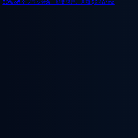
50% off
全プラン対象、期間限定。月額
$2.48/mo