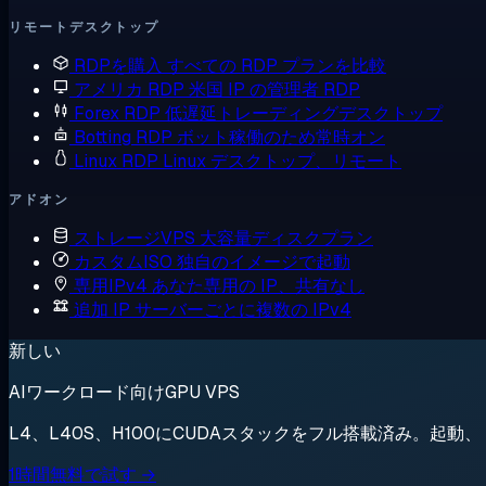
リモートデスクトップ
RDPを購入
すべての RDP プランを比較
アメリカ RDP
米国 IP の管理者 RDP
Forex RDP
低遅延トレーディングデスクトップ
Botting RDP
ボット稼働のため常時オン
Linux RDP
Linux デスクトップ、リモート
アドオン
ストレージVPS
大容量ディスクプラン
カスタムISO
独自のイメージで起動
専用IPv4
あなた専用の IP、共有なし
追加 IP
サーバーごとに複数の IPv4
新しい
AIワークロード向けGPU VPS
L4、L40S、H100にCUDAスタックをフル搭載済み。起
1時間無料で試す →