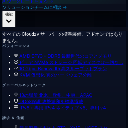
AIワークロードを見る →
ソリューションチームに相談 →
機能
すべての Cloudzy サーバーの標準装備。アドオンではあり
ません。
パフォーマンス
AMD EPYC + DDR5
最新世代のコアとメモリ
ピュア NVMe ストレージ
回転ディスクは一切なし
10 Gbps Bandwidth
高スループットプラン
KVM 仮想化
真のハードウェア分離
グローバルネットワーク
13の場所
北米、欧州、中東、APAC
DDoS保護
攻撃緩和を標準搭載
IPv6 + 専用 IPv4
ネイティブ v6、専用 v4
請求 & 信頼