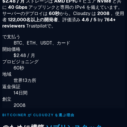
$2.48 / 月
ストレージは
AMD EPYC
+ ピュア
NVMe
と共
に
40 Gbps
アップリンクと専用の IPv4 を備えています。
サーバーのデプロイは
60秒
から。Cloudzy は
2008
， 使用
者
122,000名以上の開発者
、評価済み
4.6 / 5
by
764+
reviewers
Trustpilotで。
で支払う
BTC、ETH、USDT、カード
開始価格
$2.48 / 月
プロビジョニング
60秒
地域
世界13カ所
返金保証
14日間
創立
2008
BITCOINER が CLOUDZY を選ぶ理由