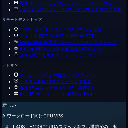
専用サーバー
シングルテナント・ベアメタル
Custom VPS
CPU・RAM・ディスクを自由に選択
リモートデスクトップ
RDPを購入
すべての RDP プランを比較
アメリカ RDP
米国 IP の管理者 RDP
Forex RDP
低遅延トレーディングデスクトップ
Botting RDP
ボット稼働のため常時オン
Linux RDP
Linux デスクトップ、リモート
アドオン
ストレージVPS
大容量ディスクプラン
カスタムISO
独自のイメージで起動
専用IPv4
あなた専用の IP、共有なし
追加 IP
サーバーごとに複数の IPv4
新しい
AIワークロード向けGPU VPS
L4、L40S、H100にCUDAスタックをフル搭載済み。起