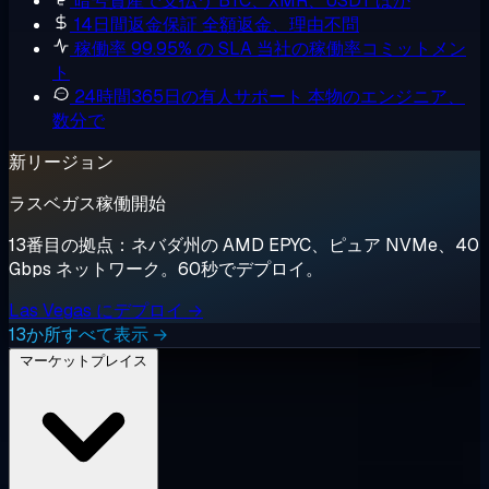
暗号資産で支払う
BTC、XMR、USDT ほか
14日間返金保証
全額返金、理由不問
稼働率 99.95% の SLA
当社の稼働率コミットメン
ト
24時間365日の有人サポート
本物のエンジニア、
数分で
新リージョン
ラスベガス稼働開始
13番目の拠点：ネバダ州の AMD EPYC、ピュア NVMe、40
Gbps ネットワーク。60秒でデプロイ。
Las Vegas にデプロイ →
13か所すべて表示 →
マーケットプレイス