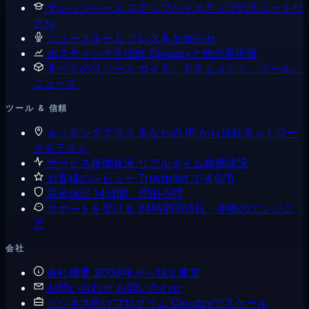
ナレッジベース
ステップバイステップのチュートリ
アル
ニュースルーム
プレス & お知らせ
ホスティングを比較
Cloudzyと他の選択肢
すべてのリソース
ガイド、ドキュメント、ツール、
ニュース
ツール & 信頼
ルッキンググラス
あなたの IP から当社ネットワー
クをテスト
サービス稼働状況
リアルタイム稼働状況
お客様のレビュー
Trustpilot で 4.6/5
返金保証
14日間、理由不問
サポートを受ける
24時間365日、本物のエンジニ
ア
会社
会社概要
2008年から独立運営
お問い合わせ
お問い合わせ
ビジネス向けプログラム
Cloudzyでスケール