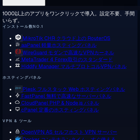
1000以上のアプリをワンクリックで導入。設定不要、手間
いらず。
インストール数NO.1
MikroTik CHR
クラウド上の RouterOS
aaPanel
軽量ホスティングパネル
WireGuard
モダンで高速なVPNカーネル
MetaTrader 4
Forex取引のスタンダード
Hiddify Manager
マルチプロトコルVPNパネル
ホスティングパネル
Plesk
フルスタック Web ホスティングパネル
FastPanel
無料で高速なサーバーパネル
CloudPanel
PHP & Node.js パネル
cPanel
定番のホスティングパネル
VPN & ツール
OpenVPN AS
セルフホスト VPN サーバー
Docker
コンテナランタイム、すぐ使える