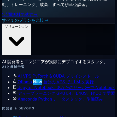
動、トレーニング、破棄、すべて秒単位課金。
1時間無料で試す →
すべてのプランを比較 →
ソリューション
AI 開発者とエンジニアが実際にデプロイするスタック。
AIと機械学習
AI VPS
PyTorch & CUDA プリインストール
Ollama
New
自分の VPS で LLM を実行
Jupyter Notebooks
あなたのサーバーで Notebook
ディープラーニング GPU
L4、L40S、H100 で学習
Anaconda
Python データスタック、準備済み
開発者 & DEVOPS