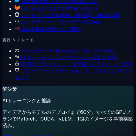
Docker
root アクセス付きコンテナ
GitLab
セルフホスト型 Git + CI/CD
データベース
Postgres、MySQL、MongoDB
コードサーバー
ブラウザで VS Code
n8n
24時間稼働する自動化
実行 & トレード
ゲームサーバー
Minecraft、CS、ARK ほか
FX & トレーディング
ブローカー直近の MT5
VPN & プライバシー
自分専用のプライベート VPN
リモートワークステーション
決して眠らないデスク
トップ
解決策
AIトレーニングと推論
アイデアからモデルのデプロイまで60分。すべてのGPUプ
ランでPyTorch、CUDA、vLLM、TGIのイメージを事前構築
済み。