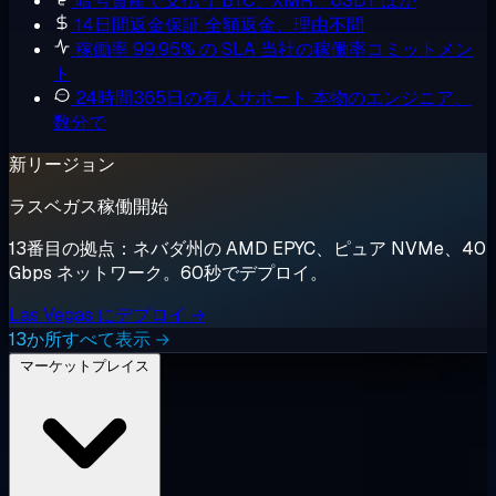
暗号資産で支払う
BTC、XMR、USDT ほか
14日間返金保証
全額返金、理由不問
稼働率 99.95% の SLA
当社の稼働率コミットメン
ト
24時間365日の有人サポート
本物のエンジニア、
数分で
新リージョン
ラスベガス稼働開始
13番目の拠点：ネバダ州の AMD EPYC、ピュア NVMe、40
Gbps ネットワーク。60秒でデプロイ。
Las Vegas にデプロイ →
13か所すべて表示 →
マーケットプレイス