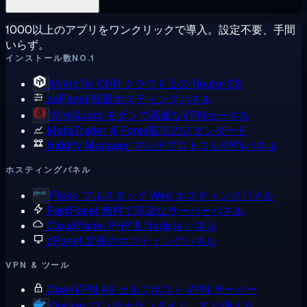
1000以上のアプリをワンクリックで導入。設定不要、手間
いらず。
インストール数NO.1
MikroTik CHR
クラウド上の RouterOS
aaPanel
軽量ホスティングパネル
WireGuard
モダンで高速なVPNカーネル
MetaTrader 4
Forex取引のスタンダード
Hiddify Manager
マルチプロトコルVPNパネル
ホスティングパネル
Plesk
フルスタック Web ホスティングパネル
FastPanel
無料で高速なサーバーパネル
CloudPanel
PHP & Node.js パネル
cPanel
定番のホスティングパネル
VPN & ツール
OpenVPN AS
セルフホスト VPN サーバー
Docker
コンテナランタイム、すぐ使える