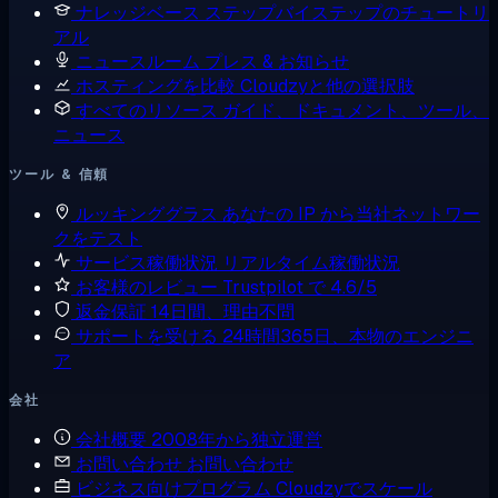
ナレッジベース
ステップバイステップのチュートリ
アル
ニュースルーム
プレス & お知らせ
ホスティングを比較
Cloudzyと他の選択肢
すべてのリソース
ガイド、ドキュメント、ツール、
ニュース
ツール & 信頼
ルッキンググラス
あなたの IP から当社ネットワー
クをテスト
サービス稼働状況
リアルタイム稼働状況
お客様のレビュー
Trustpilot で 4.6/5
返金保証
14日間、理由不問
サポートを受ける
24時間365日、本物のエンジニ
ア
会社
会社概要
2008年から独立運営
お問い合わせ
お問い合わせ
ビジネス向けプログラム
Cloudzyでスケール