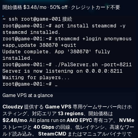
開始価格
$3.48/mo
· 50% off · クレジットカード不要
~ ssh root@game-001
接続
root@game-001:~# apt install steamcmd -y
steamcmd installed.
root@game-001:~# steamcmd +login anonymous
+app_update 380870 +quit
Update complete. App '380870' fully
installed.
root@game-001:~# ./PalServer.sh -port=8211
Server is now listening on 0.0.0.0:8211
Waiting for players...
root@game-001:~# _
Game VPS at a glance
Cloudzy
提供する
Game VPS
専用ゲームサーバー向けホ
スティング、対応エリア
13 regions
、開始価格は
$2.48/mo
. All plans run on
AMD EPYC
専有コア、
NVMe
ストレージと
40 Gbps
の回線、低レイテンシ、高速なワー
ルド読み込み。
SteamCMD
またはマニュアルバイナリで