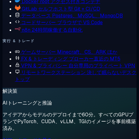
Docker
root アクセス付きコンテナ
GitLab
セルフホスト型 Git + CI/CD
データベース
Postgres、MySQL、MongoDB
コードサーバー
ブラウザで VS Code
n8n
24時間稼働する自動化
実行 & トレード
ゲームサーバー
Minecraft、CS、ARK ほか
FX & トレーディング
ブローカー直近の MT5
VPN & プライバシー
自分専用のプライベート VPN
リモートワークステーション
決して眠らないデスク
トップ
解決策
AIトレーニングと推論
アイデアからモデルのデプロイまで60分。すべてのGPUプ
ランでPyTorch、CUDA、vLLM、TGIのイメージを事前構築
済み。