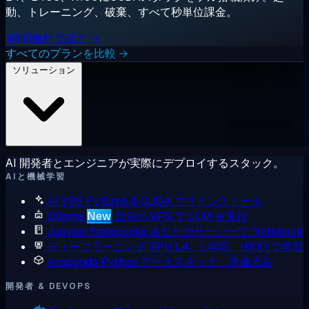
動、トレーニング、破棄、すべて秒単位課金。
1時間無料で試す →
すべてのプランを比較 →
ソリューション
AI 開発者とエンジニアが実際にデプロイするスタック。
AIと機械学習
AI VPS
PyTorch & CUDA プリインストール
Ollama
New
自分の VPS で LLM を実行
Jupyter Notebooks
あなたのサーバーで Notebook
ディープラーニング GPU
L4、L40S、H100 で学習
Anaconda
Python データスタック、準備済み
開発者 & DEVOPS