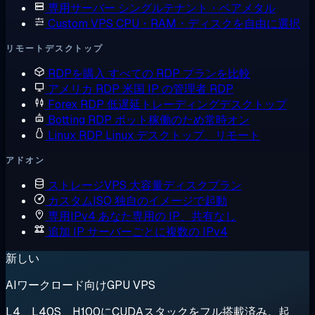
専用サーバー
シングルテナント・ベアメタル
Custom VPS
CPU・RAM・ディスクを自由に選択
リモートデスクトップ
RDPを購入
すべての RDP プランを比較
アメリカ RDP
米国 IP の管理者 RDP
Forex RDP
低遅延トレーディングデスクトップ
Botting RDP
ボット稼働のため常時オン
Linux RDP
Linux デスクトップ、リモート
アドオン
ストレージVPS
大容量ディスクプラン
カスタムISO
独自のイメージで起動
専用IPv4
あなた専用の IP、共有なし
追加 IP
サーバーごとに複数の IPv4
新しい
AIワークロード向けGPU VPS
L4、L40S、H100にCUDAスタックをフル搭載済み。起