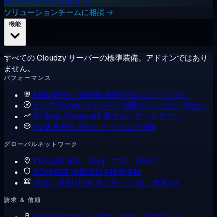
AIワークロードを見る →
ソリューションチームに相談 →
機能
すべての Cloudzy サーバーの標準装備。アドオンではあり
ません。
パフォーマンス
AMD EPYC + DDR5
最新世代のコアとメモリ
ピュア NVMe ストレージ
回転ディスクは一切なし
10 Gbps Bandwidth
高スループットプラン
KVM 仮想化
真のハードウェア分離
グローバルネットワーク
13の場所
北米、欧州、中東、APAC
DDoS保護
攻撃緩和を標準搭載
IPv6 + 専用 IPv4
ネイティブ v6、専用 v4
請求 & 信頼