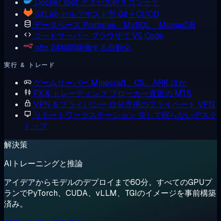
Docker
root アクセス付きコンテナ
GitLab
セルフホスト型 Git + CI/CD
データベース
Postgres、MySQL、MongoDB
コードサーバー
ブラウザで VS Code
n8n
24時間稼働する自動化
実行 & トレード
ゲームサーバー
Minecraft、CS、ARK ほか
FX & トレーディング
ブローカー直近の MT5
VPN & プライバシー
自分専用のプライベート VPN
リモートワークステーション
決して眠らないデスク
トップ
解決策
AIトレーニングと推論
アイデアからモデルのデプロイまで60分。すべてのGPUプ
ランでPyTorch、CUDA、vLLM、TGIのイメージを事前構築
済み。