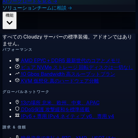
AIワークロードを見る →
ソリューションチームに相談 →
機能
すべての Cloudzy サーバーの標準装備。アドオンではあり
ません。
パフォーマンス
AMD EPYC + DDR5
最新世代のコアとメモリ
ピュア NVMe ストレージ
回転ディスクは一切なし
10 Gbps Bandwidth
高スループットプラン
KVM 仮想化
真のハードウェア分離
グローバルネットワーク
13の場所
北米、欧州、中東、APAC
DDoS保護
攻撃緩和を標準搭載
IPv6 + 専用 IPv4
ネイティブ v6、専用 v4
請求 & 信頼