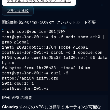
デュアルスタック VPS をデプロイする
プランを比較
開始価格
$2.48/mo
· 50% off · クレジットカード不要
~ ssh root@vps-lon-001
接続
root@vps-lon-001:~#
ip -6 addr show eth0 |
grep global
inet6 2001:db8:1::1/64 scope global
root@vps-lon-001:~#
ping6 -c 1 google.com
PING google.com(lhr25s33.1e100.net) 56 data
bytes
64 bytes from lhr25s33: time=2.14 ms
root@vps-lon-001:~#
curl -6
https://api64.ipify.org
2001:db8:1::1
root@vps-lon-001:~#
_
IPv6 VPS の概要
Cloudzy
すべての VPS には標準で
ルーティング可能な