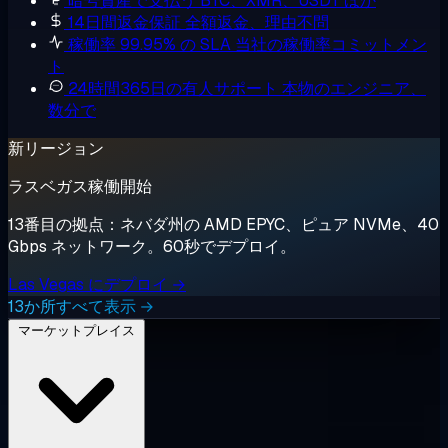
暗号資産で支払う
BTC、XMR、USDT ほか
14日間返金保証
全額返金、理由不問
稼働率 99.95% の SLA
当社の稼働率コミットメン
ト
24時間365日の有人サポート
本物のエンジニア、
数分で
新リージョン
ラスベガス稼働開始
13番目の拠点：ネバダ州の AMD EPYC、ピュア NVMe、40
Gbps ネットワーク。60秒でデプロイ。
Las Vegas にデプロイ →
13か所すべて表示 →
マーケットプレイス