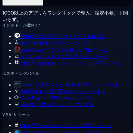
1000以上のアプリをワンクリックで導入。設定不要、手間
いらず。
インストール数NO.1
MikroTik CHR
クラウド上の RouterOS
aaPanel
軽量ホスティングパネル
WireGuard
モダンで高速なVPNカーネル
MetaTrader 4
Forex取引のスタンダード
Hiddify Manager
マルチプロトコルVPNパネル
ホスティングパネル
Plesk
フルスタック Web ホスティングパネル
FastPanel
無料で高速なサーバーパネル
CloudPanel
PHP & Node.js パネル
cPanel
定番のホスティングパネル
VPN & ツール
OpenVPN AS
セルフホスト VPN サーバー
Docker
コンテナランタイム、すぐ使える