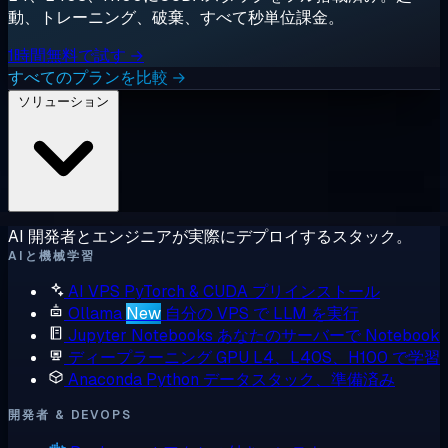
動、トレーニング、破棄、すべて秒単位課金。
1時間無料で試す →
すべてのプランを比較 →
ソリューション
AI 開発者とエンジニアが実際にデプロイするスタック。
AIと機械学習
AI VPS
PyTorch & CUDA プリインストール
Ollama
New
自分の VPS で LLM を実行
Jupyter Notebooks
あなたのサーバーで Notebook
ディープラーニング GPU
L4、L40S、H100 で学習
Anaconda
Python データスタック、準備済み
開発者 & DEVOPS