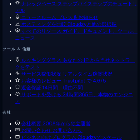
ナレッジベース
ステップバイステップのチュートリ
アル
ニュースルーム
プレス & お知らせ
ホスティングを比較
Cloudzyと他の選択肢
すべてのリソース
ガイド、ドキュメント、ツール、
ニュース
ツール & 信頼
ルッキンググラス
あなたの IP から当社ネットワー
クをテスト
サービス稼働状況
リアルタイム稼働状況
お客様のレビュー
Trustpilot で 4.6/5
返金保証
14日間、理由不問
サポートを受ける
24時間365日、本物のエンジニ
ア
会社
会社概要
2008年から独立運営
お問い合わせ
お問い合わせ
ビジネス向けプログラム
Cloudzyでスケール