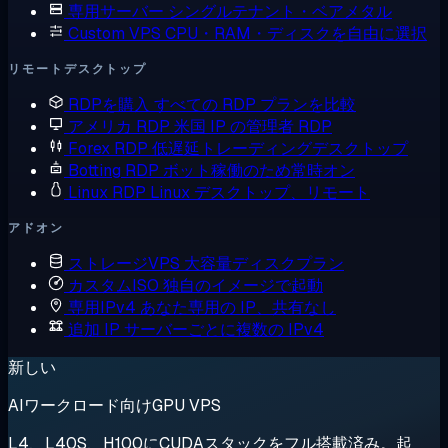
専用サーバー
シングルテナント・ベアメタル
Custom VPS
CPU・RAM・ディスクを自由に選択
リモートデスクトップ
RDPを購入
すべての RDP プランを比較
アメリカ RDP
米国 IP の管理者 RDP
Forex RDP
低遅延トレーディングデスクトップ
Botting RDP
ボット稼働のため常時オン
Linux RDP
Linux デスクトップ、リモート
アドオン
ストレージVPS
大容量ディスクプラン
カスタムISO
独自のイメージで起動
専用IPv4
あなた専用の IP、共有なし
追加 IP
サーバーごとに複数の IPv4
新しい
AIワークロード向けGPU VPS
L4、L40S、H100にCUDAスタックをフル搭載済み。起