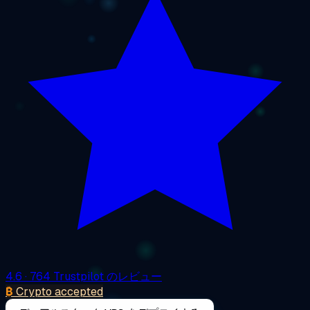
4.6
· 764 Trustpilot のレビュー
₿
Crypto accepted