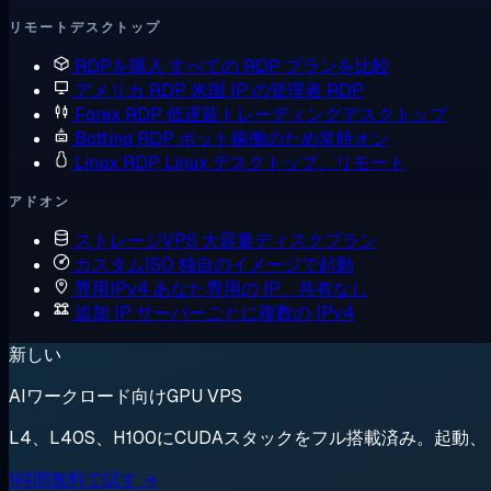
リモートデスクトップ
RDPを購入
すべての RDP プランを比較
アメリカ RDP
米国 IP の管理者 RDP
Forex RDP
低遅延トレーディングデスクトップ
Botting RDP
ボット稼働のため常時オン
Linux RDP
Linux デスクトップ、リモート
アドオン
ストレージVPS
大容量ディスクプラン
カスタムISO
独自のイメージで起動
専用IPv4
あなた専用の IP、共有なし
追加 IP
サーバーごとに複数の IPv4
新しい
AIワークロード向けGPU VPS
L4、L40S、H100にCUDAスタックをフル搭載済み。起
1時間無料で試す →