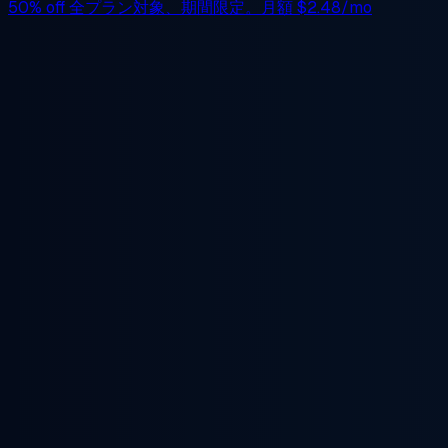
50% off
全プラン対象、期間限定。月額
$2.48/mo