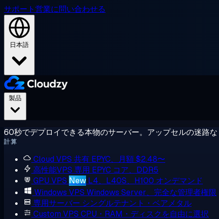
サポート
営業に問い合わせる
日本語
製品
60秒でデプロイできる本物のサーバー。アップセルの迷路な
計算
Cloud VPS
共有 EPYC、月額 $2.48〜
高性能VPS
専用 EPYC コア、DDR5
GPU VPS
New
L4、L40S、H100 オンデマンド
Windows VPS
Windows Server、完全な管理者権限
専用サーバー
シングルテナント・ベアメタル
Custom VPS
CPU・RAM・ディスクを自由に選択