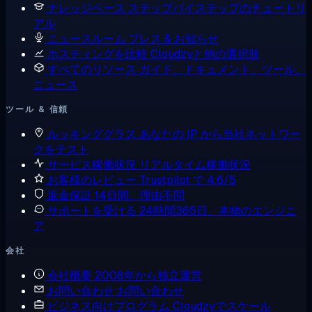
ナレッジベース
ステップバイステップのチュートリ
アル
ニュースルーム
プレス & お知らせ
ホスティングを比較
Cloudzyと他の選択肢
すべてのリソース
ガイド、ドキュメント、ツール、
ニュース
ツール & 信頼
ルッキンググラス
あなたの IP から当社ネットワー
クをテスト
サービス稼働状況
リアルタイム稼働状況
お客様のレビュー
Trustpilot で 4.6/5
返金保証
14日間、理由不問
サポートを受ける
24時間365日、本物のエンジニ
ア
会社
会社概要
2008年から独立運営
お問い合わせ
お問い合わせ
ビジネス向けプログラム
Cloudzyでスケール