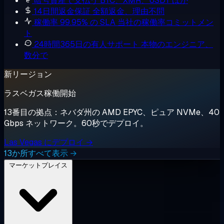
暗号資産で支払う
BTC、XMR、USDT ほか
14日間返金保証
全額返金、理由不問
稼働率 99.95% の SLA
当社の稼働率コミットメン
ト
24時間365日の有人サポート
本物のエンジニア、
数分で
新リージョン
ラスベガス稼働開始
13番目の拠点：ネバダ州の AMD EPYC、ピュア NVMe、40
Gbps ネットワーク。60秒でデプロイ。
Las Vegas にデプロイ →
13か所すべて表示 →
マーケットプレイス