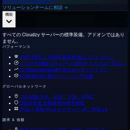
AIワークロードを見る →
ソリューションチームに相談 →
機能
すべての Cloudzy サーバーの標準装備。アドオンではあり
ません。
パフォーマンス
AMD EPYC + DDR5
最新世代のコアとメモリ
ピュア NVMe ストレージ
回転ディスクは一切なし
10 Gbps Bandwidth
高スループットプラン
KVM 仮想化
真のハードウェア分離
グローバルネットワーク
13の場所
北米、欧州、中東、APAC
DDoS保護
攻撃緩和を標準搭載
IPv6 + 専用 IPv4
ネイティブ v6、専用 v4
請求 & 信頼