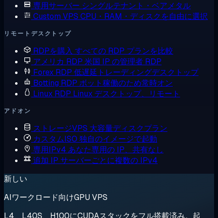
専用サーバー
シングルテナント・ベアメタル
Custom VPS
CPU・RAM・ディスクを自由に選択
リモートデスクトップ
RDPを購入
すべての RDP プランを比較
アメリカ RDP
米国 IP の管理者 RDP
Forex RDP
低遅延トレーディングデスクトップ
Botting RDP
ボット稼働のため常時オン
Linux RDP
Linux デスクトップ、リモート
アドオン
ストレージVPS
大容量ディスクプラン
カスタムISO
独自のイメージで起動
専用IPv4
あなた専用の IP、共有なし
追加 IP
サーバーごとに複数の IPv4
新しい
AIワークロード向けGPU VPS
L4、L40S、H100にCUDAスタックをフル搭載済み。起