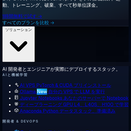
動、トレーニング、破棄、すべて秒単位課金。
1時間無料で試す →
すべてのプランを比較 →
ソリューション
AI 開発者とエンジニアが実際にデプロイするスタック。
AIと機械学習
AI VPS
PyTorch & CUDA プリインストール
Ollama
New
自分の VPS で LLM を実行
Jupyter Notebooks
あなたのサーバーで Notebook
ディープラーニング GPU
L4、L40S、H100 で学習
Anaconda
Python データスタック、準備済み
開発者 & DEVOPS