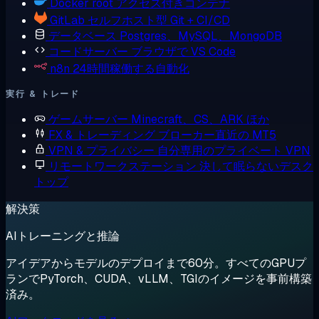
Docker
root アクセス付きコンテナ
GitLab
セルフホスト型 Git + CI/CD
データベース
Postgres、MySQL、MongoDB
コードサーバー
ブラウザで VS Code
n8n
24時間稼働する自動化
実行 & トレード
ゲームサーバー
Minecraft、CS、ARK ほか
FX & トレーディング
ブローカー直近の MT5
VPN & プライバシー
自分専用のプライベート VPN
リモートワークステーション
決して眠らないデスク
トップ
解決策
AIトレーニングと推論
アイデアからモデルのデプロイまで60分。すべてのGPUプ
ランでPyTorch、CUDA、vLLM、TGIのイメージを事前構築
済み。