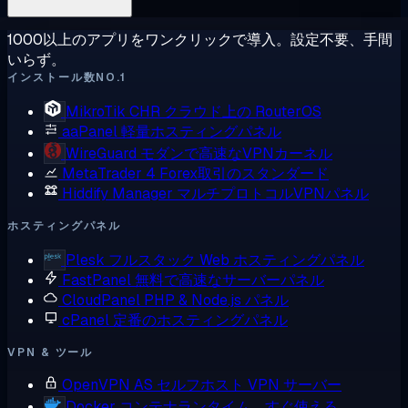
1000以上のアプリをワンクリックで導入。設定不要、手間
いらず。
インストール数NO.1
MikroTik CHR
クラウド上の RouterOS
aaPanel
軽量ホスティングパネル
WireGuard
モダンで高速なVPNカーネル
MetaTrader 4
Forex取引のスタンダード
Hiddify Manager
マルチプロトコルVPNパネル
ホスティングパネル
Plesk
フルスタック Web ホスティングパネル
FastPanel
無料で高速なサーバーパネル
CloudPanel
PHP & Node.js パネル
cPanel
定番のホスティングパネル
VPN & ツール
OpenVPN AS
セルフホスト VPN サーバー
Docker
コンテナランタイム、すぐ使える