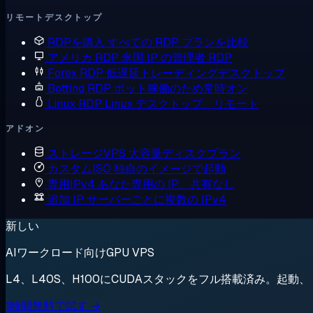
リモートデスクトップ
RDPを購入
すべての RDP プランを比較
アメリカ RDP
米国 IP の管理者 RDP
Forex RDP
低遅延トレーディングデスクトップ
Botting RDP
ボット稼働のため常時オン
Linux RDP
Linux デスクトップ、リモート
アドオン
ストレージVPS
大容量ディスクプラン
カスタムISO
独自のイメージで起動
専用IPv4
あなた専用の IP、共有なし
追加 IP
サーバーごとに複数の IPv4
新しい
AIワークロード向けGPU VPS
L4、L40S、H100にCUDAスタックをフル搭載済み。起
1時間無料で試す →