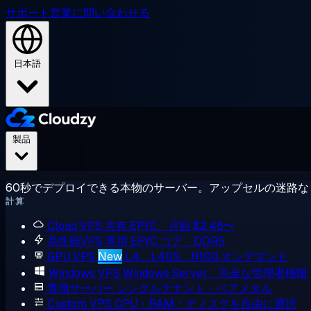
サポート
営業に問い合わせる
日本語
製品
60秒でデプロイできる本物のサーバー。アップセルの迷路な
計算
Cloud VPS
共有 EPYC、月額 $2.48〜
高性能VPS
専用 EPYC コア、DDR5
GPU VPS
New
L4、L40S、H100 オンデマンド
Windows VPS
Windows Server、完全な管理者権限
専用サーバー
シングルテナント・ベアメタル
Custom VPS
CPU・RAM・ディスクを自由に選択