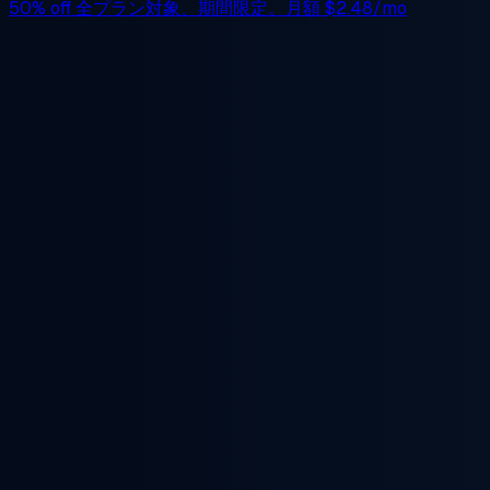
50% off
全プラン対象、期間限定。月額
$2.48/mo