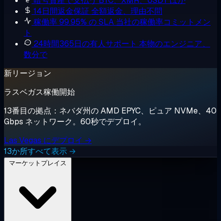
暗号資産で支払う
BTC、XMR、USDT ほか
14日間返金保証
全額返金、理由不問
稼働率 99.95% の SLA
当社の稼働率コミットメン
ト
24時間365日の有人サポート
本物のエンジニア、
数分で
新リージョン
ラスベガス稼働開始
13番目の拠点：ネバダ州の AMD EPYC、ピュア NVMe、40
Gbps ネットワーク。60秒でデプロイ。
Las Vegas にデプロイ →
13か所すべて表示 →
マーケットプレイス