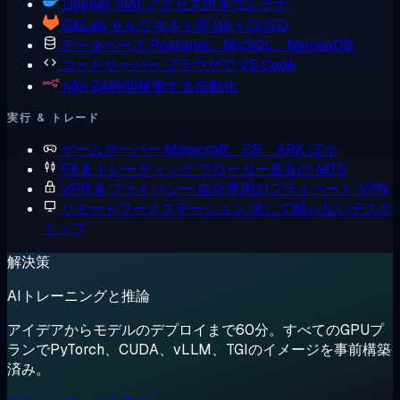
Docker
root アクセス付きコンテナ
GitLab
セルフホスト型 Git + CI/CD
データベース
Postgres、MySQL、MongoDB
コードサーバー
ブラウザで VS Code
n8n
24時間稼働する自動化
実行 & トレード
ゲームサーバー
Minecraft、CS、ARK ほか
FX & トレーディング
ブローカー直近の MT5
VPN & プライバシー
自分専用のプライベート VPN
リモートワークステーション
決して眠らないデスク
トップ
解決策
AIトレーニングと推論
アイデアからモデルのデプロイまで60分。すべてのGPUプ
ランでPyTorch、CUDA、vLLM、TGIのイメージを事前構築
済み。