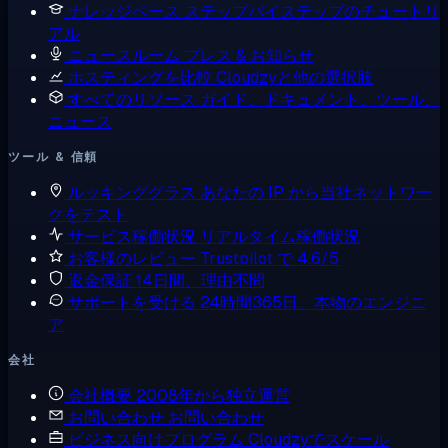
ナレッジベース
ステップバイステップのチュートリ
アル
ニュースルーム
プレス & お知らせ
ホスティングを比較
Cloudzyと他の選択肢
すべてのリソース
ガイド、ドキュメント、ツール、
ニュース
ツール & 信頼
ルッキンググラス
あなたの IP から当社ネットワー
クをテスト
サービス稼働状況
リアルタイム稼働状況
お客様のレビュー
Trustpilot で 4.6/5
返金保証
14日間、理由不問
サポートを受ける
24時間365日、本物のエンジニ
ア
会社
会社概要
2008年から独立運営
お問い合わせ
お問い合わせ
ビジネス向けプログラム
Cloudzyでスケール