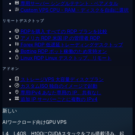
専用サーバー
シングルテナント・ベアメタル
Custom VPS
CPU・RAM・ディスクを自由に選択
リモートデスクトップ
RDPを購入
すべての RDP プランを比較
アメリカ RDP
米国 IP の管理者 RDP
Forex RDP
低遅延トレーディングデスクトップ
Botting RDP
ボット稼働のため常時オン
Linux RDP
Linux デスクトップ、リモート
アドオン
ストレージVPS
大容量ディスクプラン
カスタムISO
独自のイメージで起動
専用IPv4
あなた専用の IP、共有なし
追加 IP
サーバーごとに複数の IPv4
新しい
AIワークロード向けGPU VPS
L4、L40S、H100にCUDAスタックをフル搭載済み。起