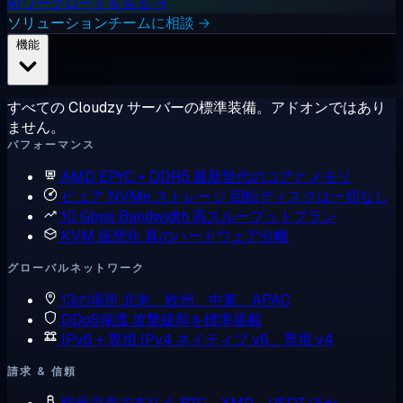
AIワークロードを見る →
ソリューションチームに相談 →
機能
すべての Cloudzy サーバーの標準装備。アドオンではあり
ません。
パフォーマンス
AMD EPYC + DDR5
最新世代のコアとメモリ
ピュア NVMe ストレージ
回転ディスクは一切なし
10 Gbps Bandwidth
高スループットプラン
KVM 仮想化
真のハードウェア分離
グローバルネットワーク
13の場所
北米、欧州、中東、APAC
DDoS保護
攻撃緩和を標準搭載
IPv6 + 専用 IPv4
ネイティブ v6、専用 v4
請求 & 信頼