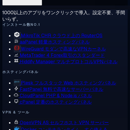
1000以上のアプリをワンクリックで導入。設定不要、手間
いらず。
インストール数NO.1
MikroTik CHR
クラウド上の RouterOS
aaPanel
軽量ホスティングパネル
WireGuard
モダンで高速なVPNカーネル
MetaTrader 4
Forex取引のスタンダード
Hiddify Manager
マルチプロトコルVPNパネル
ホスティングパネル
Plesk
フルスタック Web ホスティングパネル
FastPanel
無料で高速なサーバーパネル
CloudPanel
PHP & Node.js パネル
cPanel
定番のホスティングパネル
VPN & ツール
OpenVPN AS
セルフホスト VPN サーバー
Docker
コンテナランタイム、すぐ使える