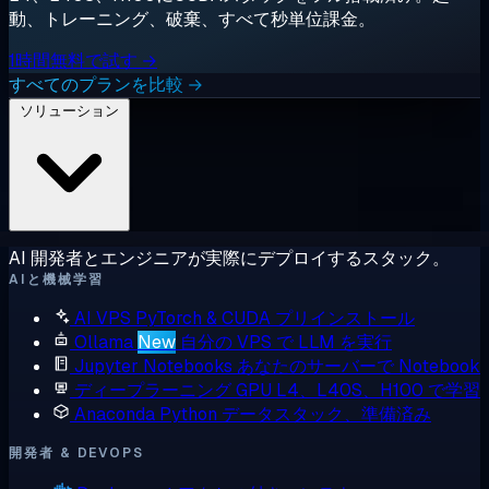
動、トレーニング、破棄、すべて秒単位課金。
1時間無料で試す →
すべてのプランを比較 →
ソリューション
AI 開発者とエンジニアが実際にデプロイするスタック。
AIと機械学習
AI VPS
PyTorch & CUDA プリインストール
Ollama
New
自分の VPS で LLM を実行
Jupyter Notebooks
あなたのサーバーで Notebook
ディープラーニング GPU
L4、L40S、H100 で学習
Anaconda
Python データスタック、準備済み
開発者 & DEVOPS