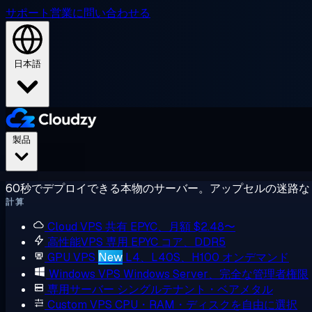
サポート
営業に問い合わせる
日本語
製品
60秒でデプロイできる本物のサーバー。アップセルの迷路な
計算
Cloud VPS
共有 EPYC、月額 $2.48〜
高性能VPS
専用 EPYC コア、DDR5
GPU VPS
New
L4、L40S、H100 オンデマンド
Windows VPS
Windows Server、完全な管理者権限
専用サーバー
シングルテナント・ベアメタル
Custom VPS
CPU・RAM・ディスクを自由に選択