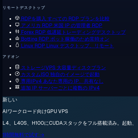
リモートデスクトップ
RDPを購入
すべての RDP プランを比較
アメリカ RDP
米国 IP の管理者 RDP
Forex RDP
低遅延トレーディングデスクトップ
Botting RDP
ボット稼働のため常時オン
Linux RDP
Linux デスクトップ、リモート
アドオン
ストレージVPS
大容量ディスクプラン
カスタムISO
独自のイメージで起動
専用IPv4
あなた専用の IP、共有なし
追加 IP
サーバーごとに複数の IPv4
新しい
AIワークロード向けGPU VPS
L4、L40S、H100にCUDAスタックをフル搭載済み。起
1時間無料で試す →