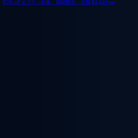
50% off
全プラン対象、期間限定。月額
$2.48/mo