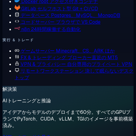
Docker
root アクセス付きコンテナ
GitLab
セルフホスト型 Git + CI/CD
データベース
Postgres、MySQL、MongoDB
コードサーバー
ブラウザで VS Code
n8n
24時間稼働する自動化
実行 & トレード
ゲームサーバー
Minecraft、CS、ARK ほか
FX & トレーディング
ブローカー直近の MT5
VPN & プライバシー
自分専用のプライベート VPN
リモートワークステーション
決して眠らないデスク
トップ
解決策
AIトレーニングと推論
アイデアからモデルのデプロイまで60分。すべてのGPUプ
ランでPyTorch、CUDA、vLLM、TGIのイメージを事前構築
済み。