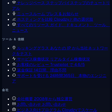
ナレッジベース
ステップバイステップのチュートリ
アル
ニュースルーム
プレス & お知らせ
ホスティングを比較
Cloudzyと他の選択肢
すべてのリソース
ガイド、ドキュメント、ツール、
ニュース
ツール & 信頼
ルッキンググラス
あなたの IP から当社ネットワー
クをテスト
サービス稼働状況
リアルタイム稼働状況
お客様のレビュー
Trustpilot で 4.6/5
返金保証
14日間、理由不問
サポートを受ける
24時間365日、本物のエンジニ
ア
会社
会社概要
2008年から独立運営
お問い合わせ
お問い合わせ
ビジネス向けプログラム
Cloudzyでスケール