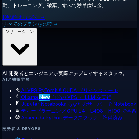
動、トレーニング、破棄、すべて秒単位課金。
1時間無料で試す →
すべてのプランを比較 →
ソリューション
AI 開発者とエンジニアが実際にデプロイするスタック。
AIと機械学習
AI VPS
PyTorch & CUDA プリインストール
Ollama
New
自分の VPS で LLM を実行
Jupyter Notebooks
あなたのサーバーで Notebook
ディープラーニング GPU
L4、L40S、H100 で学習
Anaconda
Python データスタック、準備済み
開発者 & DEVOPS