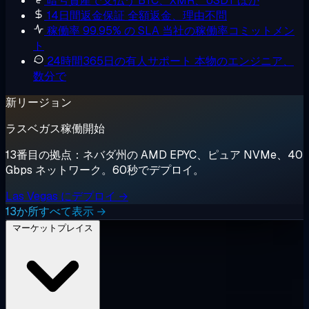
暗号資産で支払う
BTC、XMR、USDT ほか
14日間返金保証
全額返金、理由不問
稼働率 99.95% の SLA
当社の稼働率コミットメン
ト
24時間365日の有人サポート
本物のエンジニア、
数分で
新リージョン
ラスベガス稼働開始
13番目の拠点：ネバダ州の AMD EPYC、ピュア NVMe、40
Gbps ネットワーク。60秒でデプロイ。
Las Vegas にデプロイ →
13か所すべて表示 →
マーケットプレイス