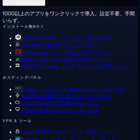
1000以上のアプリをワンクリックで導入。設定不要、手間
いらず。
インストール数NO.1
MikroTik CHR
クラウド上の RouterOS
aaPanel
軽量ホスティングパネル
WireGuard
モダンで高速なVPNカーネル
MetaTrader 4
Forex取引のスタンダード
Hiddify Manager
マルチプロトコルVPNパネル
ホスティングパネル
Plesk
フルスタック Web ホスティングパネル
FastPanel
無料で高速なサーバーパネル
CloudPanel
PHP & Node.js パネル
cPanel
定番のホスティングパネル
VPN & ツール
OpenVPN AS
セルフホスト VPN サーバー
Docker
コンテナランタイム、すぐ使える