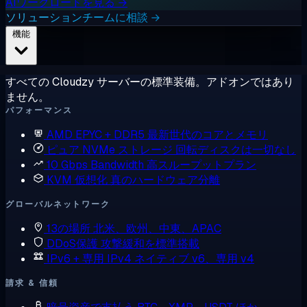
AIワークロードを見る →
ソリューションチームに相談 →
機能
すべての Cloudzy サーバーの標準装備。アドオンではあり
ません。
パフォーマンス
AMD EPYC + DDR5
最新世代のコアとメモリ
ピュア NVMe ストレージ
回転ディスクは一切なし
10 Gbps Bandwidth
高スループットプラン
KVM 仮想化
真のハードウェア分離
グローバルネットワーク
13の場所
北米、欧州、中東、APAC
DDoS保護
攻撃緩和を標準搭載
IPv6 + 専用 IPv4
ネイティブ v6、専用 v4
請求 & 信頼