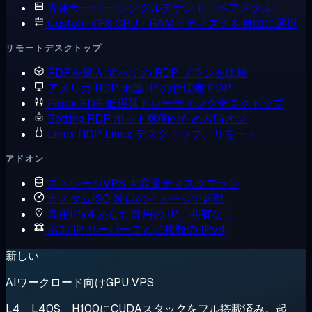
専用サーバー
シングルテナント・ベアメタル
Custom VPS
CPU・RAM・ディスクを自由に選択
リモートデスクトップ
RDPを購入
すべての RDP プランを比較
アメリカ RDP
米国 IP の管理者 RDP
Forex RDP
低遅延トレーディングデスクトップ
Botting RDP
ボット稼働のため常時オン
Linux RDP
Linux デスクトップ、リモート
アドオン
ストレージVPS
大容量ディスクプラン
カスタムISO
独自のイメージで起動
専用IPv4
あなた専用の IP、共有なし
追加 IP
サーバーごとに複数の IPv4
新しい
AIワークロード向けGPU VPS
L4、L40S、H100にCUDAスタックをフル搭載済み。起