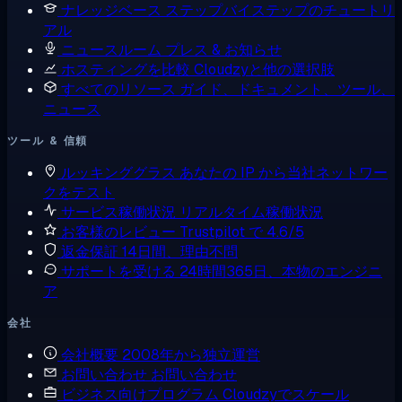
ナレッジベース
ステップバイステップのチュートリ
アル
ニュースルーム
プレス & お知らせ
ホスティングを比較
Cloudzyと他の選択肢
すべてのリソース
ガイド、ドキュメント、ツール、
ニュース
ツール & 信頼
ルッキンググラス
あなたの IP から当社ネットワー
クをテスト
サービス稼働状況
リアルタイム稼働状況
お客様のレビュー
Trustpilot で 4.6/5
返金保証
14日間、理由不問
サポートを受ける
24時間365日、本物のエンジニ
ア
会社
会社概要
2008年から独立運営
お問い合わせ
お問い合わせ
ビジネス向けプログラム
Cloudzyでスケール