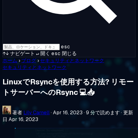
esc
↑↓
ナビゲート
↵
開く
esc
閉じる
ホーム
›
ブログ
›
セキュリティとネットワーク
セキュリティとネットワーク
LinuxでRsyncを使用する方法? リモー
トサーバーへのRsync 💻📥
著者
Lily Carnell
·
Apr 16, 2023
·
9 分で読めます
·
更新
日 Apr 16, 2023