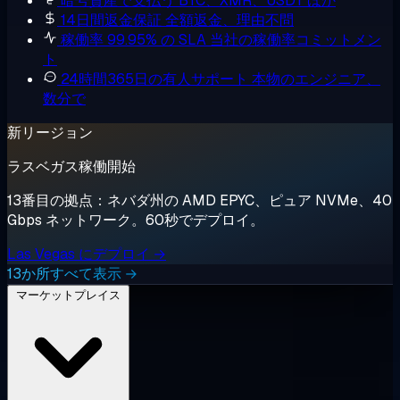
暗号資産で支払う
BTC、XMR、USDT ほか
14日間返金保証
全額返金、理由不問
稼働率 99.95% の SLA
当社の稼働率コミットメン
ト
24時間365日の有人サポート
本物のエンジニア、
数分で
新リージョン
ラスベガス稼働開始
13番目の拠点：ネバダ州の AMD EPYC、ピュア NVMe、40
Gbps ネットワーク。60秒でデプロイ。
Las Vegas にデプロイ →
13か所すべて表示 →
マーケットプレイス