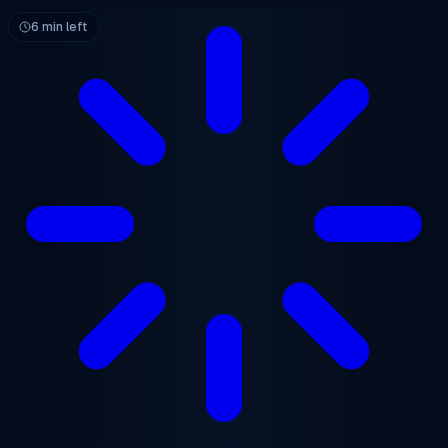
メインコンテンツへスキップ
6 min left