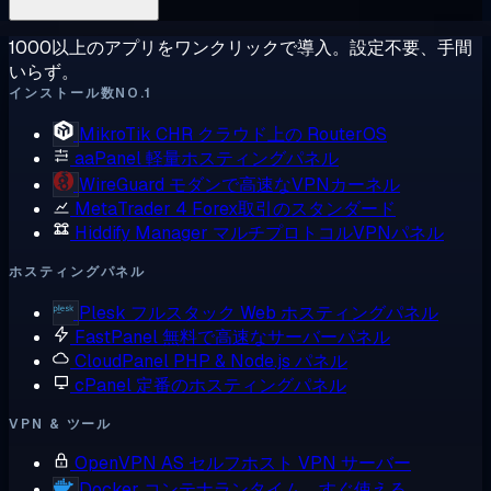
1000以上のアプリをワンクリックで導入。設定不要、手間
いらず。
インストール数NO.1
MikroTik CHR
クラウド上の RouterOS
aaPanel
軽量ホスティングパネル
WireGuard
モダンで高速なVPNカーネル
MetaTrader 4
Forex取引のスタンダード
Hiddify Manager
マルチプロトコルVPNパネル
ホスティングパネル
Plesk
フルスタック Web ホスティングパネル
FastPanel
無料で高速なサーバーパネル
CloudPanel
PHP & Node.js パネル
cPanel
定番のホスティングパネル
VPN & ツール
OpenVPN AS
セルフホスト VPN サーバー
Docker
コンテナランタイム、すぐ使える