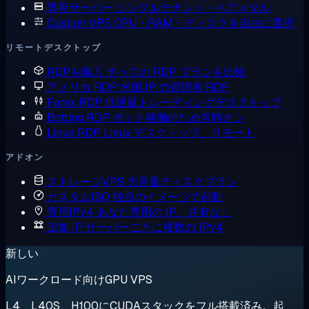
専用サーバー
シングルテナント・ベアメタル
Custom VPS
CPU・RAM・ディスクを自由に選択
リモートデスクトップ
RDPを購入
すべての RDP プランを比較
アメリカ RDP
米国 IP の管理者 RDP
Forex RDP
低遅延トレーディングデスクトップ
Botting RDP
ボット稼働のため常時オン
Linux RDP
Linux デスクトップ、リモート
アドオン
ストレージVPS
大容量ディスクプラン
カスタムISO
独自のイメージで起動
専用IPv4
あなた専用の IP、共有なし
追加 IP
サーバーごとに複数の IPv4
新しい
AIワークロード向けGPU VPS
L4、L40S、H100にCUDAスタックをフル搭載済み。起