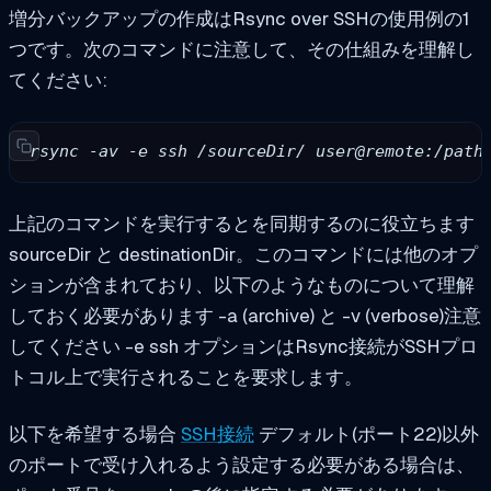
増分バックアップの作成はRsync over SSHの使用例の1
つです。次のコマンドに注意して、その仕組みを理解し
てください:
rsync -av -e ssh /sourceDir/ user@remote:/path
上記のコマンドを実行するとを同期するのに役立ちます
sourceDir
と
destinationDir
。このコマンドには他のオプ
ションが含まれており、以下のようなものについて理解
しておく必要があります
-a (archive)
と
-v (verbose)
注意
してください
-e ssh
オプションはRsync接続がSSHプロ
トコル上で実行されることを要求します。
以下を希望する場合
SSH接続
デフォルト(ポート22)以外
のポートで受け入れるよう設定する必要がある場合は、