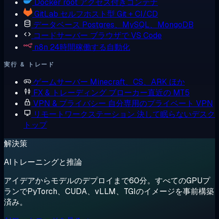
Docker
root アクセス付きコンテナ
GitLab
セルフホスト型 Git + CI/CD
データベース
Postgres、MySQL、MongoDB
コードサーバー
ブラウザで VS Code
n8n
24時間稼働する自動化
実行 & トレード
ゲームサーバー
Minecraft、CS、ARK ほか
FX & トレーディング
ブローカー直近の MT5
VPN & プライバシー
自分専用のプライベート VPN
リモートワークステーション
決して眠らないデスク
トップ
解決策
AIトレーニングと推論
アイデアからモデルのデプロイまで60分。すべてのGPUプ
ランでPyTorch、CUDA、vLLM、TGIのイメージを事前構築
済み。