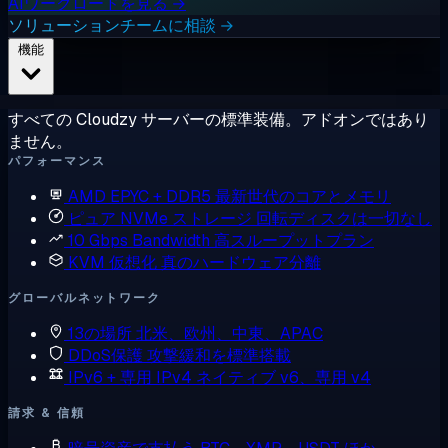
AIワークロードを見る →
ソリューションチームに相談 →
機能
すべての Cloudzy サーバーの標準装備。アドオンではあり
ません。
パフォーマンス
AMD EPYC + DDR5
最新世代のコアとメモリ
ピュア NVMe ストレージ
回転ディスクは一切なし
10 Gbps Bandwidth
高スループットプラン
KVM 仮想化
真のハードウェア分離
グローバルネットワーク
13の場所
北米、欧州、中東、APAC
DDoS保護
攻撃緩和を標準搭載
IPv6 + 専用 IPv4
ネイティブ v6、専用 v4
請求 & 信頼