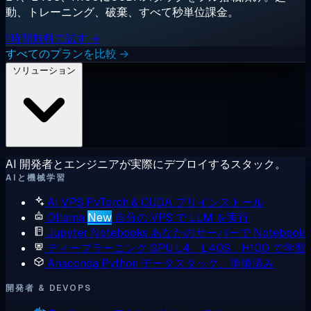
動、トレーニング、破棄、すべて秒単位課金。
1時間無料で試す →
すべてのプランを比較 →
ソリューション
AI 開発者とエンジニアが実際にデプロイするスタック。
AIと機械学習
AI VPS
PyTorch & CUDA プリインストール
Ollama
New
自分の VPS で LLM を実行
Jupyter Notebooks
あなたのサーバーで Notebook
ディープラーニング GPU
L4、L40S、H100 で学習
Anaconda
Python データスタック、準備済み
開発者 & DEVOPS