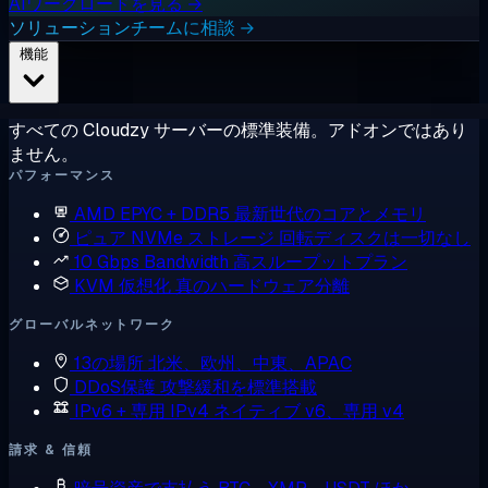
AIワークロードを見る →
ソリューションチームに相談 →
機能
すべての Cloudzy サーバーの標準装備。アドオンではあり
ません。
パフォーマンス
AMD EPYC + DDR5
最新世代のコアとメモリ
ピュア NVMe ストレージ
回転ディスクは一切なし
10 Gbps Bandwidth
高スループットプラン
KVM 仮想化
真のハードウェア分離
グローバルネットワーク
13の場所
北米、欧州、中東、APAC
DDoS保護
攻撃緩和を標準搭載
IPv6 + 専用 IPv4
ネイティブ v6、専用 v4
請求 & 信頼