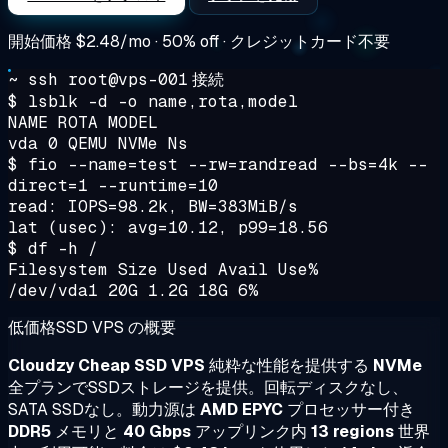
開始価格
$2.48/mo
· 50% off · クレジットカード不要
~ ssh root@vps-001
接続
$ lsblk -d -o name,rota,model
NAME ROTA MODEL
vda 0 QEMU NVMe Ns
$ fio --name=test --rw=randread --bs=4k --
direct=1 --runtime=10
read: IOPS=98.2k, BW=383MiB/s
lat (usec): avg=10.12, p99=18.56
$ df -h /
Filesystem Size Used Avail Use%
/dev/vda1 20G 1.2G 18G 6%
低価格SSD VPS の概要
Cloudzy Cheap SSD VPS
純粋な性能を提供する
NVMe
全プランでSSDストレージを提供。回転ディスクなし、
SATA SSDなし。動力源は
AMD EPYC
プロセッサー付き
DDR5
メモリと
40 Gbps
アップリンク内
13 regions
世界