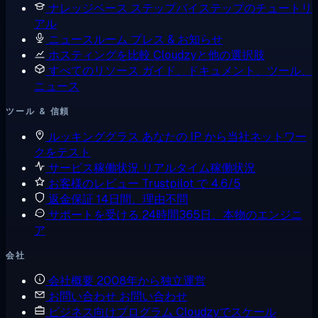
ナレッジベース
ステップバイステップのチュートリ
アル
ニュースルーム
プレス & お知らせ
ホスティングを比較
Cloudzyと他の選択肢
すべてのリソース
ガイド、ドキュメント、ツール、
ニュース
ツール & 信頼
ルッキンググラス
あなたの IP から当社ネットワー
クをテスト
サービス稼働状況
リアルタイム稼働状況
お客様のレビュー
Trustpilot で 4.6/5
返金保証
14日間、理由不問
サポートを受ける
24時間365日、本物のエンジニ
ア
会社
会社概要
2008年から独立運営
お問い合わせ
お問い合わせ
ビジネス向けプログラム
Cloudzyでスケール