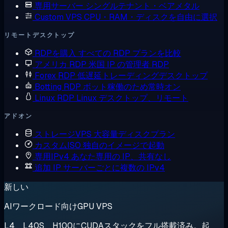
専用サーバー
シングルテナント・ベアメタル
Custom VPS
CPU・RAM・ディスクを自由に選択
リモートデスクトップ
RDPを購入
すべての RDP プランを比較
アメリカ RDP
米国 IP の管理者 RDP
Forex RDP
低遅延トレーディングデスクトップ
Botting RDP
ボット稼働のため常時オン
Linux RDP
Linux デスクトップ、リモート
アドオン
ストレージVPS
大容量ディスクプラン
カスタムISO
独自のイメージで起動
専用IPv4
あなた専用の IP、共有なし
追加 IP
サーバーごとに複数の IPv4
新しい
AIワークロード向けGPU VPS
L4、L40S、H100にCUDAスタックをフル搭載済み。起