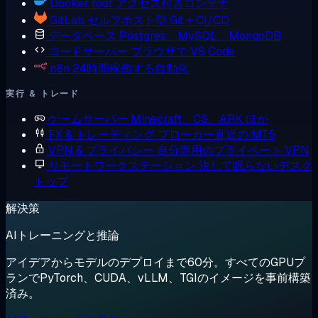
Docker
root アクセス付きコンテナ
GitLab
セルフホスト型 Git + CI/CD
データベース
Postgres、MySQL、MongoDB
コードサーバー
ブラウザで VS Code
n8n
24時間稼働する自動化
実行 & トレード
ゲームサーバー
Minecraft、CS、ARK ほか
FX & トレーディング
ブローカー直近の MT5
VPN & プライバシー
自分専用のプライベート VPN
リモートワークステーション
決して眠らないデスク
トップ
解決策
AIトレーニングと推論
アイデアからモデルのデプロイまで60分。すべてのGPUプ
ランでPyTorch、CUDA、vLLM、TGIのイメージを事前構築
済み。