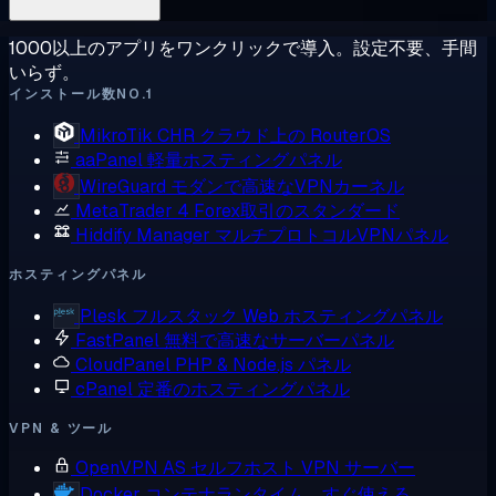
1000以上のアプリをワンクリックで導入。設定不要、手間
いらず。
インストール数NO.1
MikroTik CHR
クラウド上の RouterOS
aaPanel
軽量ホスティングパネル
WireGuard
モダンで高速なVPNカーネル
MetaTrader 4
Forex取引のスタンダード
Hiddify Manager
マルチプロトコルVPNパネル
ホスティングパネル
Plesk
フルスタック Web ホスティングパネル
FastPanel
無料で高速なサーバーパネル
CloudPanel
PHP & Node.js パネル
cPanel
定番のホスティングパネル
VPN & ツール
OpenVPN AS
セルフホスト VPN サーバー
Docker
コンテナランタイム、すぐ使える