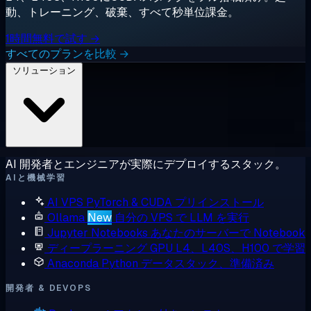
動、トレーニング、破棄、すべて秒単位課金。
1時間無料で試す →
すべてのプランを比較 →
ソリューション
AI 開発者とエンジニアが実際にデプロイするスタック。
AIと機械学習
AI VPS
PyTorch & CUDA プリインストール
Ollama
New
自分の VPS で LLM を実行
Jupyter Notebooks
あなたのサーバーで Notebook
ディープラーニング GPU
L4、L40S、H100 で学習
Anaconda
Python データスタック、準備済み
開発者 & DEVOPS