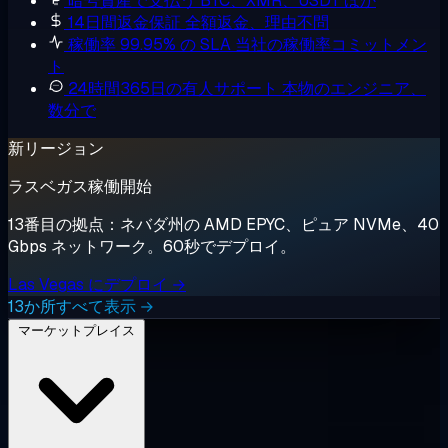
暗号資産で支払う
BTC、XMR、USDT ほか
14日間返金保証
全額返金、理由不問
稼働率 99.95% の SLA
当社の稼働率コミットメン
ト
24時間365日の有人サポート
本物のエンジニア、
数分で
新リージョン
ラスベガス稼働開始
13番目の拠点：ネバダ州の AMD EPYC、ピュア NVMe、40
Gbps ネットワーク。60秒でデプロイ。
Las Vegas にデプロイ →
13か所すべて表示 →
マーケットプレイス