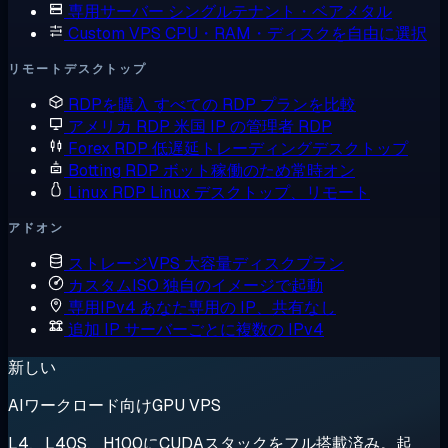
専用サーバー
シングルテナント・ベアメタル
Custom VPS
CPU・RAM・ディスクを自由に選択
リモートデスクトップ
RDPを購入
すべての RDP プランを比較
アメリカ RDP
米国 IP の管理者 RDP
Forex RDP
低遅延トレーディングデスクトップ
Botting RDP
ボット稼働のため常時オン
Linux RDP
Linux デスクトップ、リモート
アドオン
ストレージVPS
大容量ディスクプラン
カスタムISO
独自のイメージで起動
専用IPv4
あなた専用の IP、共有なし
追加 IP
サーバーごとに複数の IPv4
新しい
AIワークロード向けGPU VPS
L4、L40S、H100にCUDAスタックをフル搭載済み。起