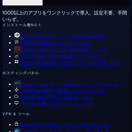
1000以上のアプリをワンクリックで導入。設定不要、手間
いらず。
インストール数NO.1
MikroTik CHR
クラウド上の RouterOS
aaPanel
軽量ホスティングパネル
WireGuard
モダンで高速なVPNカーネル
MetaTrader 4
Forex取引のスタンダード
Hiddify Manager
マルチプロトコルVPNパネル
ホスティングパネル
Plesk
フルスタック Web ホスティングパネル
FastPanel
無料で高速なサーバーパネル
CloudPanel
PHP & Node.js パネル
cPanel
定番のホスティングパネル
VPN & ツール
OpenVPN AS
セルフホスト VPN サーバー
Docker
コンテナランタイム、すぐ使える