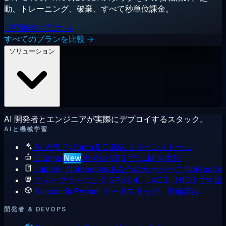
動、トレーニング、破棄、すべて秒単位課金。
1時間無料で試す →
すべてのプランを比較 →
ソリューション
AI 開発者とエンジニアが実際にデプロイするスタック。
AIと機械学習
AI VPS
PyTorch & CUDA プリインストール
Ollama
New
自分の VPS で LLM を実行
Jupyter Notebooks
あなたのサーバーで Notebook
ディープラーニング GPU
L4、L40S、H100 で学習
Anaconda
Python データスタック、準備済み
開発者 & DEVOPS