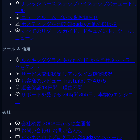
ナレッジベース
ステップバイステップのチュートリ
アル
ニュースルーム
プレス & お知らせ
ホスティングを比較
Cloudzyと他の選択肢
すべてのリソース
ガイド、ドキュメント、ツール、
ニュース
ツール & 信頼
ルッキンググラス
あなたの IP から当社ネットワー
クをテスト
サービス稼働状況
リアルタイム稼働状況
お客様のレビュー
Trustpilot で 4.6/5
返金保証
14日間、理由不問
サポートを受ける
24時間365日、本物のエンジニ
ア
会社
会社概要
2008年から独立運営
お問い合わせ
お問い合わせ
ビジネス向けプログラム
Cloudzyでスケール