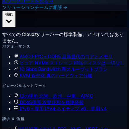
AIワークロードを見る →
ソリューションチームに相談 →
機能
すべての Cloudzy サーバーの標準装備。アドオンではあり
ません。
パフォーマンス
AMD EPYC + DDR5
最新世代のコアとメモリ
ピュア NVMe ストレージ
回転ディスクは一切なし
10 Gbps Bandwidth
高スループットプラン
KVM 仮想化
真のハードウェア分離
グローバルネットワーク
13の場所
北米、欧州、中東、APAC
DDoS保護
攻撃緩和を標準搭載
IPv6 + 専用 IPv4
ネイティブ v6、専用 v4
請求 & 信頼