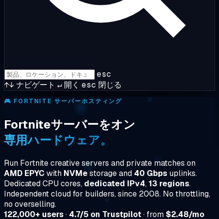
esc
↑↓
ナビゲート
↵
開く
esc
閉じる
🎮
FORTNITE サーバーホスティング
Fortniteサーバーをオン
専用ハードウェア。
Run Fortnite creative servers and private matches on
AMD EPYC
with
NVMe
storage and
40 Gbps
uplinks.
Dedicated CPU cores,
dedicated IPv4
,
13 regions
.
Independent cloud for builders, since 2008. No throttling,
no overselling.
122,000+ users
·
4.7/5 on Trustpilot
· from
$2.48/mo