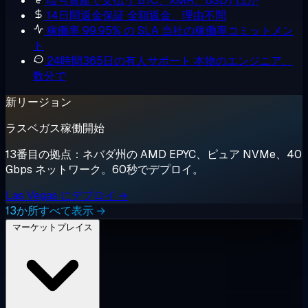
暗号資産で支払う
BTC、XMR、USDT ほか
14日間返金保証
全額返金、理由不問
稼働率 99.95% の SLA
当社の稼働率コミットメン
ト
24時間365日の有人サポート
本物のエンジニア、
数分で
新リージョン
ラスベガス稼働開始
13番目の拠点：ネバダ州の AMD EPYC、ピュア NVMe、40
Gbps ネットワーク。60秒でデプロイ。
Las Vegas にデプロイ →
13か所すべて表示 →
マーケットプレイス