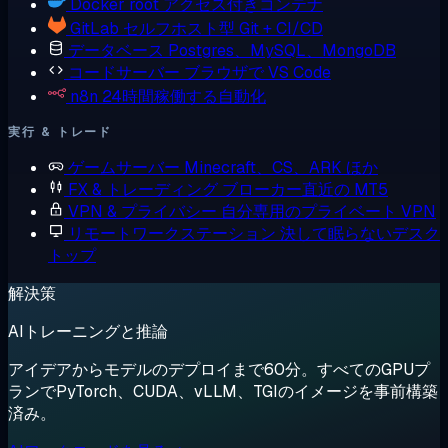
Docker
root アクセス付きコンテナ
GitLab
セルフホスト型 Git + CI/CD
データベース
Postgres、MySQL、MongoDB
コードサーバー
ブラウザで VS Code
n8n
24時間稼働する自動化
実行 & トレード
ゲームサーバー
Minecraft、CS、ARK ほか
FX & トレーディング
ブローカー直近の MT5
VPN & プライバシー
自分専用のプライベート VPN
リモートワークステーション
決して眠らないデスク
トップ
解決策
AIトレーニングと推論
アイデアからモデルのデプロイまで60分。すべてのGPUプ
ランでPyTorch、CUDA、vLLM、TGIのイメージを事前構築
済み。