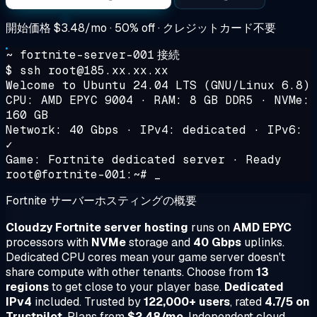
開始価格
$3.48/mo
· 50% off · クレジットカード不要
~ fortnite-server-001
接続
$ ssh root@185.xx.xx.xx
Welcome to Ubuntu 24.04 LTS (GNU/Linux 6.8)
CPU: AMD EPYC 9004 · RAM: 8 GB DDR5 · NVMe:
160 GB
Network: 40 Gbps · IPv4: dedicated · IPv6:
✓
Game: Fortnite dedicated server · Ready
root@fortnite-001:~# _
Fortnite サーバーホスティングの概要
Cloudzy Fortnite server hosting
runs on
AMD EPYC
processors with
NVMe
storage and
40 Gbps
uplinks.
Dedicated CPU cores mean your game server doesn't
share compute with other tenants. Choose from
13
regions
to get close to your player base.
Dedicated
IPv4
included. Trusted by
122,000+ users
, rated
4.7/5 on
Trustpilot
. Plans from
$2.48/mo
. Independent cloud,