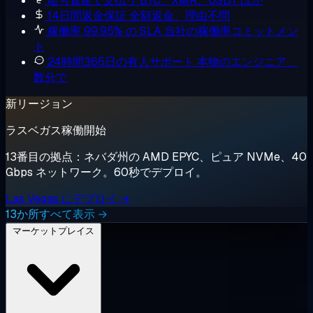
暗号資産で支払う
BTC、XMR、USDT ほか
14日間返金保証
全額返金、理由不問
稼働率 99.95% の SLA
当社の稼働率コミットメン
ト
24時間365日の有人サポート
本物のエンジニア、
数分で
新リージョン
ラスベガス稼働開始
13番目の拠点：ネバダ州の AMD EPYC、ピュア NVMe、40
Gbps ネットワーク。60秒でデプロイ。
Las Vegas にデプロイ →
13か所すべて表示 →
マーケットプレイス