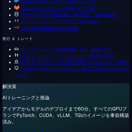
Docker
root アクセス付きコンテナ
GitLab
セルフホスト型 Git + CI/CD
データベース
Postgres、MySQL、MongoDB
コードサーバー
ブラウザで VS Code
n8n
24時間稼働する自動化
実行 & トレード
ゲームサーバー
Minecraft、CS、ARK ほか
FX & トレーディング
ブローカー直近の MT5
VPN & プライバシー
自分専用のプライベート VPN
リモートワークステーション
決して眠らないデスク
トップ
解決策
AIトレーニングと推論
アイデアからモデルのデプロイまで60分。すべてのGPUプ
ランでPyTorch、CUDA、vLLM、TGIのイメージを事前構築
済み。