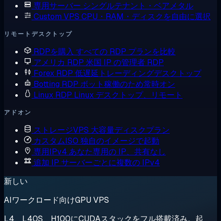
専用サーバー
シングルテナント・ベアメタル
Custom VPS
CPU・RAM・ディスクを自由に選択
リモートデスクトップ
RDPを購入
すべての RDP プランを比較
アメリカ RDP
米国 IP の管理者 RDP
Forex RDP
低遅延トレーディングデスクトップ
Botting RDP
ボット稼働のため常時オン
Linux RDP
Linux デスクトップ、リモート
アドオン
ストレージVPS
大容量ディスクプラン
カスタムISO
独自のイメージで起動
専用IPv4
あなた専用の IP、共有なし
追加 IP
サーバーごとに複数の IPv4
新しい
AIワークロード向けGPU VPS
L4、L40S、H100にCUDAスタックをフル搭載済み。起