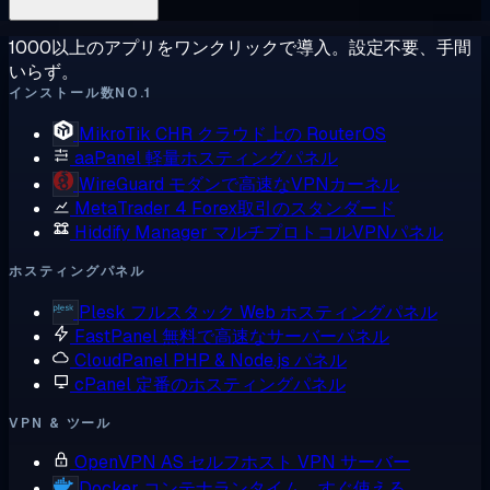
1000以上のアプリをワンクリックで導入。設定不要、手間
いらず。
インストール数NO.1
MikroTik CHR
クラウド上の RouterOS
aaPanel
軽量ホスティングパネル
WireGuard
モダンで高速なVPNカーネル
MetaTrader 4
Forex取引のスタンダード
Hiddify Manager
マルチプロトコルVPNパネル
ホスティングパネル
Plesk
フルスタック Web ホスティングパネル
FastPanel
無料で高速なサーバーパネル
CloudPanel
PHP & Node.js パネル
cPanel
定番のホスティングパネル
VPN & ツール
OpenVPN AS
セルフホスト VPN サーバー
Docker
コンテナランタイム、すぐ使える