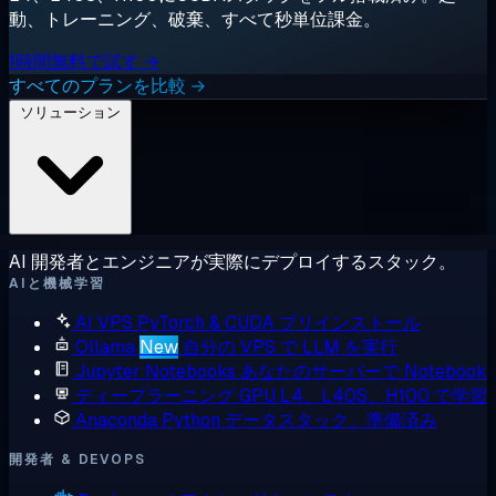
動、トレーニング、破棄、すべて秒単位課金。
1時間無料で試す →
すべてのプランを比較 →
ソリューション
AI 開発者とエンジニアが実際にデプロイするスタック。
AIと機械学習
AI VPS
PyTorch & CUDA プリインストール
Ollama
New
自分の VPS で LLM を実行
Jupyter Notebooks
あなたのサーバーで Notebook
ディープラーニング GPU
L4、L40S、H100 で学習
Anaconda
Python データスタック、準備済み
開発者 & DEVOPS