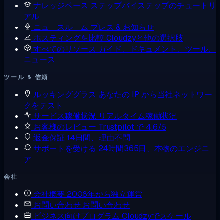
ナレッジベース
ステップバイステップのチュートリ
アル
ニュースルーム
プレス & お知らせ
ホスティングを比較
Cloudzyと他の選択肢
すべてのリソース
ガイド、ドキュメント、ツール、
ニュース
ツール & 信頼
ルッキンググラス
あなたの IP から当社ネットワー
クをテスト
サービス稼働状況
リアルタイム稼働状況
お客様のレビュー
Trustpilot で 4.6/5
返金保証
14日間、理由不問
サポートを受ける
24時間365日、本物のエンジニ
ア
会社
会社概要
2008年から独立運営
お問い合わせ
お問い合わせ
ビジネス向けプログラム
Cloudzyでスケール