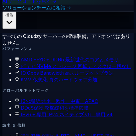
AIワークロードを見る →
ソリューションチームに相談 →
機能
すべての Cloudzy サーバーの標準装備。アドオンではあり
ません。
パフォーマンス
AMD EPYC + DDR5
最新世代のコアとメモリ
ピュア NVMe ストレージ
回転ディスクは一切なし
10 Gbps Bandwidth
高スループットプラン
KVM 仮想化
真のハードウェア分離
グローバルネットワーク
13の場所
北米、欧州、中東、APAC
DDoS保護
攻撃緩和を標準搭載
IPv6 + 専用 IPv4
ネイティブ v6、専用 v4
請求 & 信頼