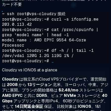
カード不要
~ ssh root@vps-cloudzy
接続
root@vps-cloudzy:~#
curl -s ifconfig.me
203.0.113.42
root@vps-cloudzy:~#
cat /proc/cpuinfo |
grep 'model name' | head -1
model name : AMD EPYC 9554 64-Core
Processor
root@vps-cloudzy:~#
df -h / | tail -1
/dev/vda1 120G 1.2G 119G 1% /
root@vps-cloudzy:~#
_
Cloudzy vs IONOS at a glance
Cloudzy
は独立系のCloud VPSプロバイダーで、運営開始
は
2008
から
13リージョン
北米、ヨーロッパ、中東、アジ
アに展開。プランの開始価格は
$2.48/mo
ストレージは
AMD EPYC
と共に
DDR5
、ピュア
NVMe
ストレージと
40
Gbps
アップリンクと専用IPv4、 60秒プロビジョニング、
そして
14日間返金保証
保証。 比較対象は
IONOS
、1&1