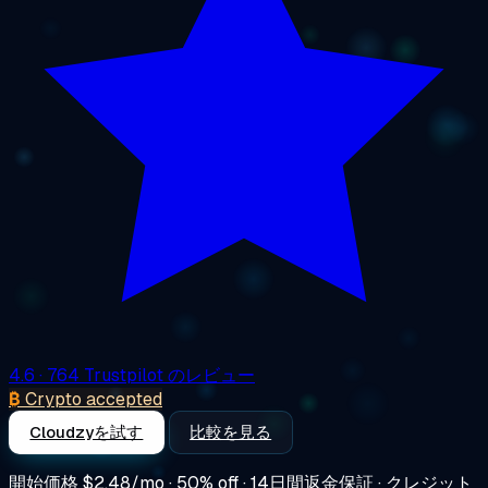
4.6
· 764 Trustpilot のレビュー
₿
Crypto accepted
Cloudzyを試す
比較を見る
開始価格
$2.48/mo
· 50% off · 14日間返金保証 · クレジット