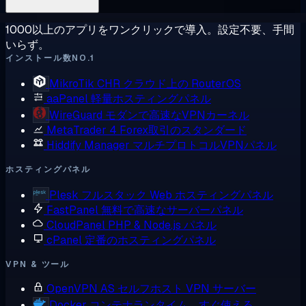
1000以上のアプリをワンクリックで導入。設定不要、手間
いらず。
インストール数NO.1
MikroTik CHR
クラウド上の RouterOS
aaPanel
軽量ホスティングパネル
WireGuard
モダンで高速なVPNカーネル
MetaTrader 4
Forex取引のスタンダード
Hiddify Manager
マルチプロトコルVPNパネル
ホスティングパネル
Plesk
フルスタック Web ホスティングパネル
FastPanel
無料で高速なサーバーパネル
CloudPanel
PHP & Node.js パネル
cPanel
定番のホスティングパネル
VPN & ツール
OpenVPN AS
セルフホスト VPN サーバー
Docker
コンテナランタイム、すぐ使える