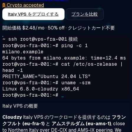
₿
Crypto accepted
Italy VPS をデプロイする
プランを比較
開始価格
$2.48/mo
· 50% off · クレジットカード不要
~ ssh root@vps-fra-001
接続
root@vps-fra-001:~#
ping -c 1
milano.example
64 bytes from milano.example: time=12.4 ms
root@vps-fra-001:~#
cat /etc/os-release |
head -1
PRETTY_NAME="Ubuntu 24.04 LTS"
root@vps-fra-001:~#
uname -srm
Linux 6.8.0-cloudzy x86_64
root@vps-fra-001:~#
_
Italy VPS の概要
Cloudzy
Italy VPS のワークロードを提供するのは
フラン
クフルト (eu-fra-1)
と
アムステルダム (eu-ams-1)
, close
to Northern Italy over DE-CIX and AMS-IX peering. We