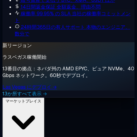
暗号資産で支払う
BTC、XMR、USDT ほか
14日間返金保証
全額返金、理由不問
稼働率 99.95% の SLA
当社の稼働率コミットメン
ト
24時間365日の有人サポート
本物のエンジニア、
数分で
新リージョン
ラスベガス稼働開始
13番目の拠点：ネバダ州の AMD EPYC、ピュア NVMe、40
Gbps ネットワーク。60秒でデプロイ。
Las Vegas にデプロイ →
13か所すべて表示 →
マーケットプレイス