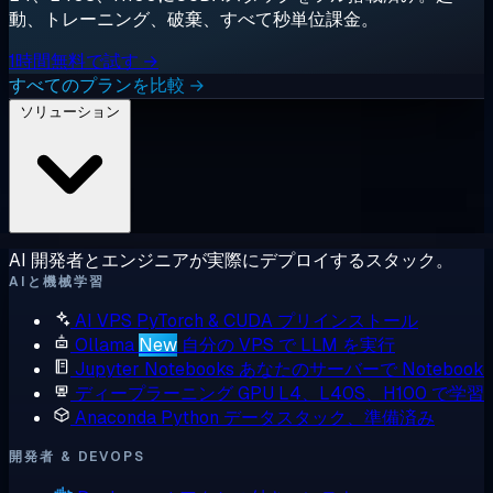
動、トレーニング、破棄、すべて秒単位課金。
1時間無料で試す →
すべてのプランを比較 →
ソリューション
AI 開発者とエンジニアが実際にデプロイするスタック。
AIと機械学習
AI VPS
PyTorch & CUDA プリインストール
Ollama
New
自分の VPS で LLM を実行
Jupyter Notebooks
あなたのサーバーで Notebook
ディープラーニング GPU
L4、L40S、H100 で学習
Anaconda
Python データスタック、準備済み
開発者 & DEVOPS