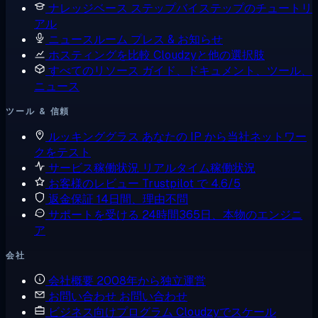
ナレッジベース
ステップバイステップのチュートリ
アル
ニュースルーム
プレス & お知らせ
ホスティングを比較
Cloudzyと他の選択肢
すべてのリソース
ガイド、ドキュメント、ツール、
ニュース
ツール & 信頼
ルッキンググラス
あなたの IP から当社ネットワー
クをテスト
サービス稼働状況
リアルタイム稼働状況
お客様のレビュー
Trustpilot で 4.6/5
返金保証
14日間、理由不問
サポートを受ける
24時間365日、本物のエンジニ
ア
会社
会社概要
2008年から独立運営
お問い合わせ
お問い合わせ
ビジネス向けプログラム
Cloudzyでスケール