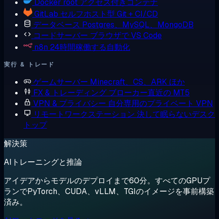
Docker
root アクセス付きコンテナ
GitLab
セルフホスト型 Git + CI/CD
データベース
Postgres、MySQL、MongoDB
コードサーバー
ブラウザで VS Code
n8n
24時間稼働する自動化
実行 & トレード
ゲームサーバー
Minecraft、CS、ARK ほか
FX & トレーディング
ブローカー直近の MT5
VPN & プライバシー
自分専用のプライベート VPN
リモートワークステーション
決して眠らないデスク
トップ
解決策
AIトレーニングと推論
アイデアからモデルのデプロイまで60分。すべてのGPUプ
ランでPyTorch、CUDA、vLLM、TGIのイメージを事前構築
済み。