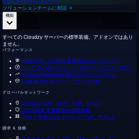
AIワークロードを見る →
ソリューションチームに相談 →
機能
すべての Cloudzy サーバーの標準装備。アドオンではあり
ません。
パフォーマンス
AMD EPYC + DDR5
最新世代のコアとメモリ
ピュア NVMe ストレージ
回転ディスクは一切なし
10 Gbps Bandwidth
高スループットプラン
KVM 仮想化
真のハードウェア分離
グローバルネットワーク
13の場所
北米、欧州、中東、APAC
DDoS保護
攻撃緩和を標準搭載
IPv6 + 専用 IPv4
ネイティブ v6、専用 v4
請求 & 信頼