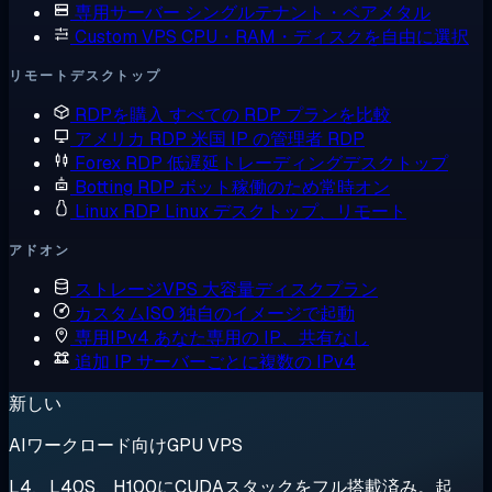
専用サーバー
シングルテナント・ベアメタル
Custom VPS
CPU・RAM・ディスクを自由に選択
リモートデスクトップ
RDPを購入
すべての RDP プランを比較
アメリカ RDP
米国 IP の管理者 RDP
Forex RDP
低遅延トレーディングデスクトップ
Botting RDP
ボット稼働のため常時オン
Linux RDP
Linux デスクトップ、リモート
アドオン
ストレージVPS
大容量ディスクプラン
カスタムISO
独自のイメージで起動
専用IPv4
あなた専用の IP、共有なし
追加 IP
サーバーごとに複数の IPv4
新しい
AIワークロード向けGPU VPS
L4、L40S、H100にCUDAスタックをフル搭載済み。起