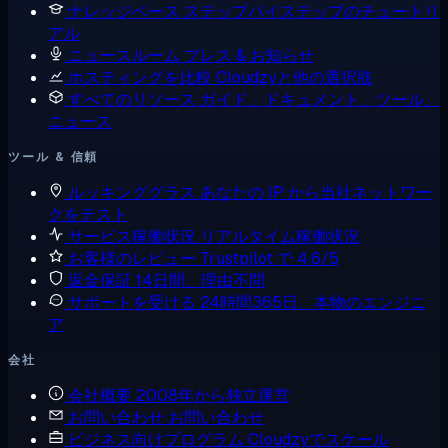
ナレッジベース
ステップバイステップのチュートリ
アル
ニュースルーム
プレス & お知らせ
ホスティングを比較
Cloudzyと他の選択肢
すべてのリソース
ガイド、ドキュメント、ツール、
ニュース
ツール & 信頼
ルッキンググラス
あなたの IP から当社ネットワー
クをテスト
サービス稼働状況
リアルタイム稼働状況
お客様のレビュー
Trustpilot で 4.6/5
返金保証
14日間、理由不問
サポートを受ける
24時間365日、本物のエンジニ
ア
会社
会社概要
2008年から独立運営
お問い合わせ
お問い合わせ
ビジネス向けプログラム
Cloudzyでスケール