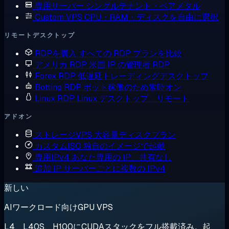
専用サーバー
シングルテナント・ベアメタル
Custom VPS
CPU・RAM・ディスクを自由に選択
リモートデスクトップ
RDPを購入
すべての RDP プランを比較
アメリカ RDP
米国 IP の管理者 RDP
Forex RDP
低遅延トレーディングデスクトップ
Botting RDP
ボット稼働のため常時オン
Linux RDP
Linux デスクトップ、リモート
アドオン
ストレージVPS
大容量ディスクプラン
カスタムISO
独自のイメージで起動
専用IPv4
あなた専用の IP、共有なし
追加 IP
サーバーごとに複数の IPv4
新しい
AIワークロード向けGPU VPS
L4、L40S、H100にCUDAスタックをフル搭載済み。起