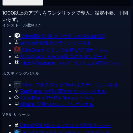
1000以上のアプリをワンクリックで導入。設定不要、手間
いらず。
インストール数NO.1
MikroTik CHR
クラウド上の RouterOS
aaPanel
軽量ホスティングパネル
WireGuard
モダンで高速なVPNカーネル
MetaTrader 4
Forex取引のスタンダード
Hiddify Manager
マルチプロトコルVPNパネル
ホスティングパネル
Plesk
フルスタック Web ホスティングパネル
FastPanel
無料で高速なサーバーパネル
CloudPanel
PHP & Node.js パネル
cPanel
定番のホスティングパネル
VPN & ツール
OpenVPN AS
セルフホスト VPN サーバー
Docker
コンテナランタイム、すぐ使える