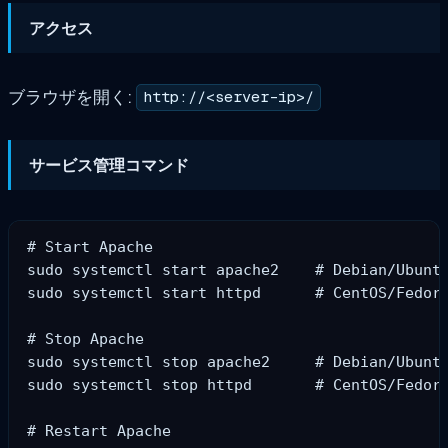
アクセス
ブラウザを開く:
http://<server-ip>/
サービス管理コマンド
# Start Apache

sudo systemctl start apache2    # Debian/Ubuntu
sudo systemctl start httpd      # CentOS/Fedora
# Stop Apache

sudo systemctl stop apache2     # Debian/Ubuntu
sudo systemctl stop httpd       # CentOS/Fedora
# Restart Apache
