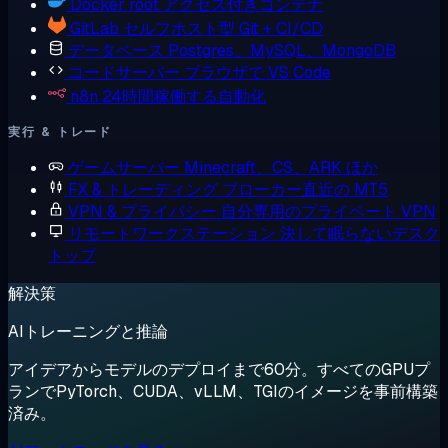
Docker
root アクセス付きコンテナ
GitLab
セルフホスト型 Git + CI/CD
データベース
Postgres、MySQL、MongoDB
コードサーバー
ブラウザで VS Code
n8n
24時間稼働する自動化
実行 & トレード
ゲームサーバー
Minecraft、CS、ARK ほか
FX & トレーディング
ブローカー直近の MT5
VPN & プライバシー
自分専用のプライベート VPN
リモートワークステーション
決して眠らないデスク
トップ
解決策
AIトレーニングと推論
アイデアからモデルのデプロイまで60分。すべてのGPUプ
ランでPyTorch、CUDA、vLLM、TGIのイメージを事前構築
済み。