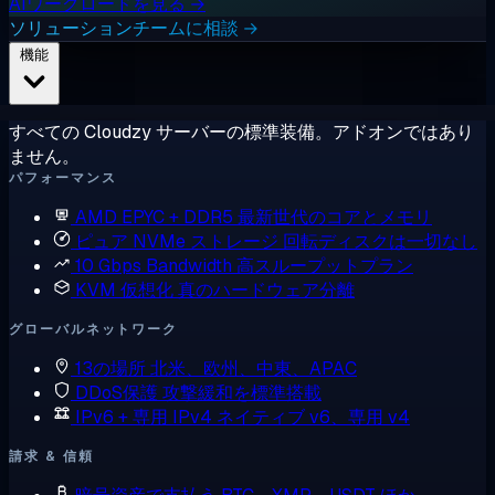
AIワークロードを見る →
ソリューションチームに相談 →
機能
すべての Cloudzy サーバーの標準装備。アドオンではあり
ません。
パフォーマンス
AMD EPYC + DDR5
最新世代のコアとメモリ
ピュア NVMe ストレージ
回転ディスクは一切なし
10 Gbps Bandwidth
高スループットプラン
KVM 仮想化
真のハードウェア分離
グローバルネットワーク
13の場所
北米、欧州、中東、APAC
DDoS保護
攻撃緩和を標準搭載
IPv6 + 専用 IPv4
ネイティブ v6、専用 v4
請求 & 信頼