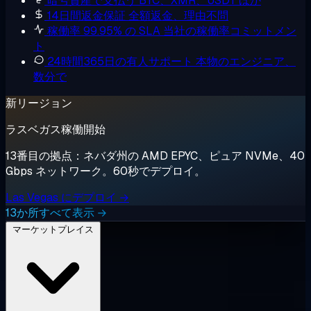
暗号資産で支払う
BTC、XMR、USDT ほか
14日間返金保証
全額返金、理由不問
稼働率 99.95% の SLA
当社の稼働率コミットメン
ト
24時間365日の有人サポート
本物のエンジニア、
数分で
新リージョン
ラスベガス稼働開始
13番目の拠点：ネバダ州の AMD EPYC、ピュア NVMe、40
Gbps ネットワーク。60秒でデプロイ。
Las Vegas にデプロイ →
13か所すべて表示 →
マーケットプレイス