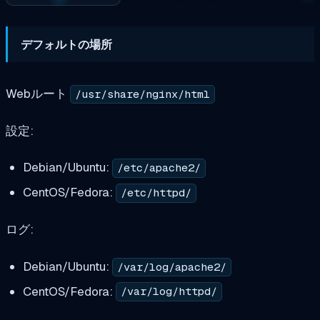
デフォルトの場所
Webルート
/usr/share/nginx/html
設定:
Debian/Ubuntu:
/etc/apache2/
CentOS/Fedora:
/etc/httpd/
ログ:
Debian/Ubuntu:
/var/log/apache2/
CentOS/Fedora:
/var/log/httpd/