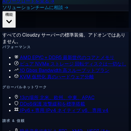
AIワークロードを見る →
ソリューションチームに相談 →
機能
すべての Cloudzy サーバーの標準装備。アドオンではあり
ません。
パフォーマンス
AMD EPYC + DDR5
最新世代のコアとメモリ
ピュア NVMe ストレージ
回転ディスクは一切なし
10 Gbps Bandwidth
高スループットプラン
KVM 仮想化
真のハードウェア分離
グローバルネットワーク
13の場所
北米、欧州、中東、APAC
DDoS保護
攻撃緩和を標準搭載
IPv6 + 専用 IPv4
ネイティブ v6、専用 v4
請求 & 信頼