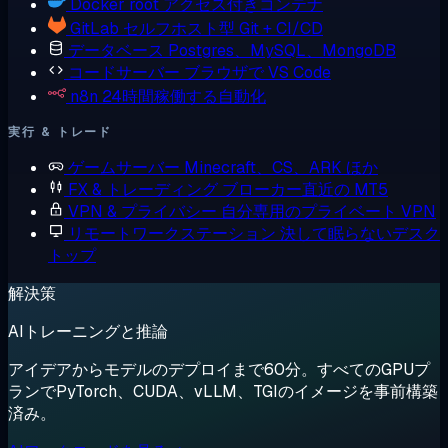
Docker
root アクセス付きコンテナ
GitLab
セルフホスト型 Git + CI/CD
データベース
Postgres、MySQL、MongoDB
コードサーバー
ブラウザで VS Code
n8n
24時間稼働する自動化
実行 & トレード
ゲームサーバー
Minecraft、CS、ARK ほか
FX & トレーディング
ブローカー直近の MT5
VPN & プライバシー
自分専用のプライベート VPN
リモートワークステーション
決して眠らないデスク
トップ
解決策
AIトレーニングと推論
アイデアからモデルのデプロイまで60分。すべてのGPUプ
ランでPyTorch、CUDA、vLLM、TGIのイメージを事前構築
済み。