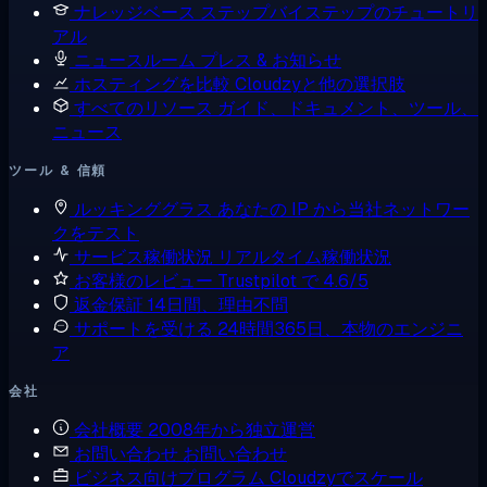
ナレッジベース
ステップバイステップのチュートリ
アル
ニュースルーム
プレス & お知らせ
ホスティングを比較
Cloudzyと他の選択肢
すべてのリソース
ガイド、ドキュメント、ツール、
ニュース
ツール & 信頼
ルッキンググラス
あなたの IP から当社ネットワー
クをテスト
サービス稼働状況
リアルタイム稼働状況
お客様のレビュー
Trustpilot で 4.6/5
返金保証
14日間、理由不問
サポートを受ける
24時間365日、本物のエンジニ
ア
会社
会社概要
2008年から独立運営
お問い合わせ
お問い合わせ
ビジネス向けプログラム
Cloudzyでスケール