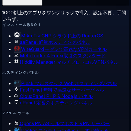
1000以上のアプリをワンクリックで導入。設定不要、手間
いらず。
インストール数NO.1
MikroTik CHR
クラウド上の RouterOS
aaPanel
軽量ホスティングパネル
WireGuard
モダンで高速なVPNカーネル
MetaTrader 4
Forex取引のスタンダード
Hiddify Manager
マルチプロトコルVPNパネル
ホスティングパネル
Plesk
フルスタック Web ホスティングパネル
FastPanel
無料で高速なサーバーパネル
CloudPanel
PHP & Node.js パネル
cPanel
定番のホスティングパネル
VPN & ツール
OpenVPN AS
セルフホスト VPN サーバー
Docker
コンテナランタイム、すぐ使える