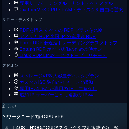
専用サーバー
シングルテナント・ベアメタル
Custom VPS
CPU・RAM・ディスクを自由に選択
リモートデスクトップ
RDPを購入
すべての RDP プランを比較
アメリカ RDP
米国 IP の管理者 RDP
Forex RDP
低遅延トレーディングデスクトップ
Botting RDP
ボット稼働のため常時オン
Linux RDP
Linux デスクトップ、リモート
アドオン
ストレージVPS
大容量ディスクプラン
カスタムISO
独自のイメージで起動
専用IPv4
あなた専用の IP、共有なし
追加 IP
サーバーごとに複数の IPv4
新しい
AIワークロード向けGPU VPS
L4、L40S、H100にCUDAスタックをフル搭載済み。起