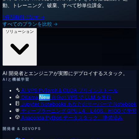
動、トレーニング、破棄、すべて秒単位課金。
1時間無料で試す →
すべてのプランを比較 →
ソリューション
AI 開発者とエンジニアが実際にデプロイするスタック。
AIと機械学習
AI VPS
PyTorch & CUDA プリインストール
Ollama
New
自分の VPS で LLM を実行
Jupyter Notebooks
あなたのサーバーで Notebook
ディープラーニング GPU
L4、L40S、H100 で学習
Anaconda
Python データスタック、準備済み
開発者 & DEVOPS