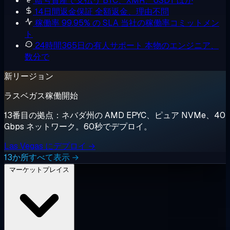
暗号資産で支払う
BTC、XMR、USDT ほか
14日間返金保証
全額返金、理由不問
稼働率 99.95% の SLA
当社の稼働率コミットメン
ト
24時間365日の有人サポート
本物のエンジニア、
数分で
新リージョン
ラスベガス稼働開始
13番目の拠点：ネバダ州の AMD EPYC、ピュア NVMe、40
Gbps ネットワーク。60秒でデプロイ。
Las Vegas にデプロイ →
13か所すべて表示 →
マーケットプレイス