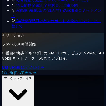
暗号資産で支払う
BTC、XMR、USDT ほか
14日間返金保証
全額返金、理由不問
稼働率 99.95% の SLA
当社の稼働率コミットメン
ト
24時間365日の有人サポート
本物のエンジニア、
数分で
新リージョン
ラスベガス稼働開始
13番目の拠点：ネバダ州の AMD EPYC、ピュア NVMe、40
Gbps ネットワーク。60秒でデプロイ。
Las Vegas にデプロイ →
13か所すべて表示 →
マーケットプレイス