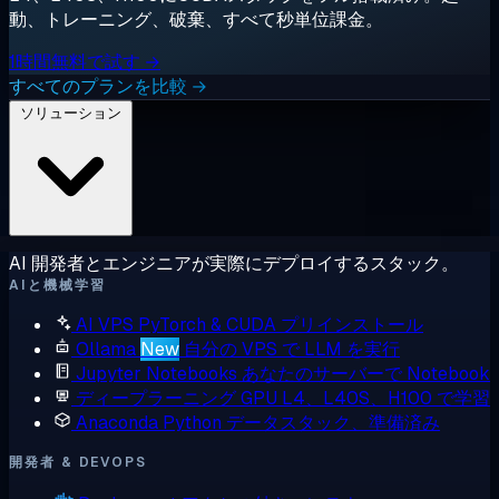
動、トレーニング、破棄、すべて秒単位課金。
1時間無料で試す →
すべてのプランを比較 →
ソリューション
AI 開発者とエンジニアが実際にデプロイするスタック。
AIと機械学習
AI VPS
PyTorch & CUDA プリインストール
Ollama
New
自分の VPS で LLM を実行
Jupyter Notebooks
あなたのサーバーで Notebook
ディープラーニング GPU
L4、L40S、H100 で学習
Anaconda
Python データスタック、準備済み
開発者 & DEVOPS