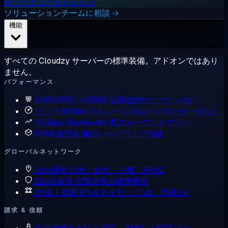
AIワークロードを見る →
ソリューションチームに相談 →
機能
すべての Cloudzy サーバーの標準装備。アドオンではあり
ません。
パフォーマンス
AMD EPYC + DDR5
最新世代のコアとメモリ
ピュア NVMe ストレージ
回転ディスクは一切なし
10 Gbps Bandwidth
高スループットプラン
KVM 仮想化
真のハードウェア分離
グローバルネットワーク
13の場所
北米、欧州、中東、APAC
DDoS保護
攻撃緩和を標準搭載
IPv6 + 専用 IPv4
ネイティブ v6、専用 v4
請求 & 信頼