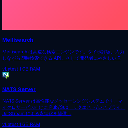
Meilisearch
Meilisearch は高速な検索エンジンです。タイポ許容、入力
しながら即時検索できる API、そして開発者にやさしい R
vLatest
1 GB RAM
NATS Server
NATS Server は高性能なメッセージングシステムです。マ
イクロサービス向けに Pub/Sub、リクエスト/レスプライ、
JetStream による永続化を提供し
vLatest
1 GB RAM