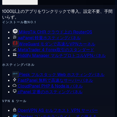
1000以上のアプリをワンクリックで導入。設定不要、手間
いらず。
インストール数NO.1
MikroTik CHR
クラウド上の RouterOS
aaPanel
軽量ホスティングパネル
WireGuard
モダンで高速なVPNカーネル
MetaTrader 4
Forex取引のスタンダード
Hiddify Manager
マルチプロトコルVPNパネル
ホスティングパネル
Plesk
フルスタック Web ホスティングパネル
FastPanel
無料で高速なサーバーパネル
CloudPanel
PHP & Node.js パネル
cPanel
定番のホスティングパネル
VPN & ツール
OpenVPN AS
セルフホスト VPN サーバー
Docker
コンテナランタイム、すぐ使える