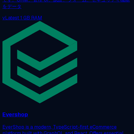
をデータ
vLatest
1 GB RAM
Evershop
EverShop is a modern, TypeScript-first eCommerce
platform built with GraphQL and React. Offers essential