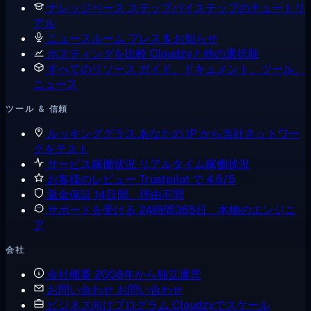
ナレッジベース
ステップバイステップのチュートリ
アル
ニュースルーム
プレス & お知らせ
ホスティングを比較
Cloudzyと他の選択肢
すべてのリソース
ガイド、ドキュメント、ツール、
ニュース
ツール & 信頼
ルッキンググラス
あなたの IP から当社ネットワー
クをテスト
サービス稼働状況
リアルタイム稼働状況
お客様のレビュー
Trustpilot で 4.6/5
返金保証
14日間、理由不問
サポートを受ける
24時間365日、本物のエンジニ
ア
会社
会社概要
2008年から独立運営
お問い合わせ
お問い合わせ
ビジネス向けプログラム
Cloudzyでスケール