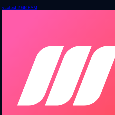
vLatest
2 GB RAM