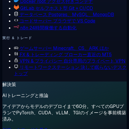
Docker
root アクセス付きコンテナ
GitLab
セルフホスト型 Git + CI/CD
データベース
Postgres、MySQL、MongoDB
コードサーバー
ブラウザで VS Code
n8n
24時間稼働する自動化
実行 & トレード
ゲームサーバー
Minecraft、CS、ARK ほか
FX & トレーディング
ブローカー直近の MT5
VPN & プライバシー
自分専用のプライベート VPN
リモートワークステーション
決して眠らないデスク
トップ
解決策
AIトレーニングと推論
アイデアからモデルのデプロイまで60分。すべてのGPUプ
ランでPyTorch、CUDA、vLLM、TGIのイメージを事前構築
済み。