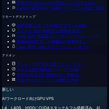
専用サーバー
シングルテナント・ベアメタル
Custom VPS
CPU・RAM・ディスクを自由に選択
リモートデスクトップ
RDPを購入
すべての RDP プランを比較
アメリカ RDP
米国 IP の管理者 RDP
Forex RDP
低遅延トレーディングデスクトップ
Botting RDP
ボット稼働のため常時オン
Linux RDP
Linux デスクトップ、リモート
アドオン
ストレージVPS
大容量ディスクプラン
カスタムISO
独自のイメージで起動
専用IPv4
あなた専用の IP、共有なし
追加 IP
サーバーごとに複数の IPv4
新しい
AIワークロード向けGPU VPS
L4、L40S、H100にCUDAスタックをフル搭載済み。起