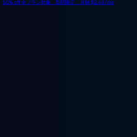
50% off
全プラン対象、期間限定。月額
$2.48/mo