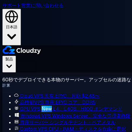
サポート
営業に問い合わせる
日本語
製品
60秒でデプロイできる本物のサーバー。アップセルの迷路な
計算
Cloud VPS
共有 EPYC、月額 $2.48〜
高性能VPS
専用 EPYC コア、DDR5
GPU VPS
New
L4、L40S、H100 オンデマンド
Windows VPS
Windows Server、完全な管理者権限
専用サーバー
シングルテナント・ベアメタル
Custom VPS
CPU・RAM・ディスクを自由に選択