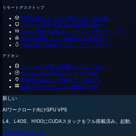
リモートデスクトップ
RDPを購入
すべての RDP プランを比較
アメリカ RDP
米国 IP の管理者 RDP
Forex RDP
低遅延トレーディングデスクトップ
Botting RDP
ボット稼働のため常時オン
Linux RDP
Linux デスクトップ、リモート
アドオン
ストレージVPS
大容量ディスクプラン
カスタムISO
独自のイメージで起動
専用IPv4
あなた専用の IP、共有なし
追加 IP
サーバーごとに複数の IPv4
新しい
AIワークロード向けGPU VPS
L4、L40S、H100にCUDAスタックをフル搭載済み。起
1時間無料で試す →