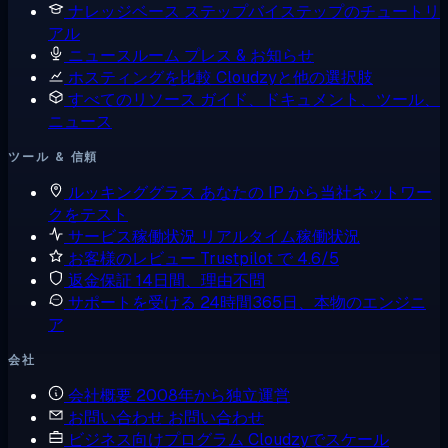
ナレッジベース
ステップバイステップのチュートリ
アル
ニュースルーム
プレス & お知らせ
ホスティングを比較
Cloudzyと他の選択肢
すべてのリソース
ガイド、ドキュメント、ツール、
ニュース
ツール & 信頼
ルッキンググラス
あなたの IP から当社ネットワー
クをテスト
サービス稼働状況
リアルタイム稼働状況
お客様のレビュー
Trustpilot で 4.6/5
返金保証
14日間、理由不問
サポートを受ける
24時間365日、本物のエンジニ
ア
会社
会社概要
2008年から独立運営
お問い合わせ
お問い合わせ
ビジネス向けプログラム
Cloudzyでスケール