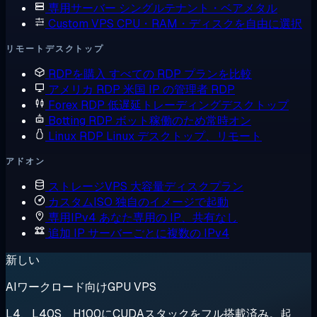
専用サーバー
シングルテナント・ベアメタル
Custom VPS
CPU・RAM・ディスクを自由に選択
リモートデスクトップ
RDPを購入
すべての RDP プランを比較
アメリカ RDP
米国 IP の管理者 RDP
Forex RDP
低遅延トレーディングデスクトップ
Botting RDP
ボット稼働のため常時オン
Linux RDP
Linux デスクトップ、リモート
アドオン
ストレージVPS
大容量ディスクプラン
カスタムISO
独自のイメージで起動
専用IPv4
あなた専用の IP、共有なし
追加 IP
サーバーごとに複数の IPv4
新しい
AIワークロード向けGPU VPS
L4、L40S、H100にCUDAスタックをフル搭載済み。起