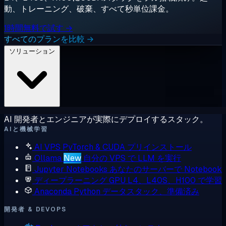
動、トレーニング、破棄、すべて秒単位課金。
1時間無料で試す →
すべてのプランを比較 →
ソリューション
AI 開発者とエンジニアが実際にデプロイするスタック。
AIと機械学習
AI VPS
PyTorch & CUDA プリインストール
Ollama
New
自分の VPS で LLM を実行
Jupyter Notebooks
あなたのサーバーで Notebook
ディープラーニング GPU
L4、L40S、H100 で学習
Anaconda
Python データスタック、準備済み
開発者 & DEVOPS