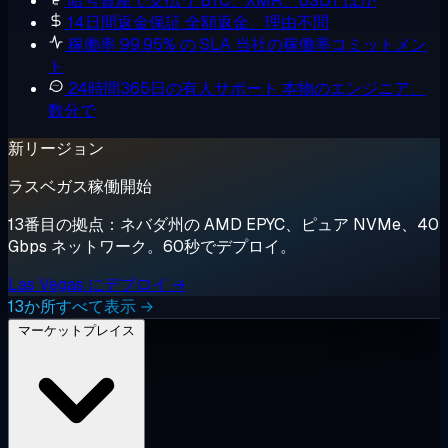
暗号資産で支払う
BTC、XMR、USDT ほか
14日間返金保証
全額返金、理由不問
稼働率 99.95% の SLA
当社の稼働率コミットメン
ト
24時間365日の有人サポート
本物のエンジニア、
数分で
新リージョン
ラスベガス稼働開始
13番目の拠点：ネバダ州の AMD EPYC、ピュア NVMe、40
Gbps ネットワーク。60秒でデプロイ。
Las Vegas にデプロイ →
13か所すべて表示 →
マーケットプレイス