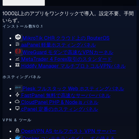
1000以上のアプリをワンクリックで導入。設定不要、手間
いらず。
インストール数NO.1
MikroTik CHR
クラウド上の RouterOS
aaPanel
軽量ホスティングパネル
WireGuard
モダンで高速なVPNカーネル
MetaTrader 4
Forex取引のスタンダード
Hiddify Manager
マルチプロトコルVPNパネル
ホスティングパネル
Plesk
フルスタック Web ホスティングパネル
FastPanel
無料で高速なサーバーパネル
CloudPanel
PHP & Node.js パネル
cPanel
定番のホスティングパネル
VPN & ツール
OpenVPN AS
セルフホスト VPN サーバー
Docker
コンテナランタイム、すぐ使える