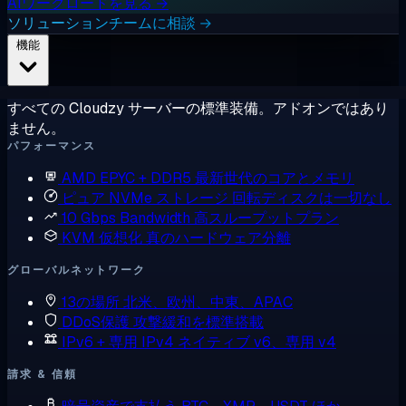
AIワークロードを見る →
ソリューションチームに相談 →
機能
すべての Cloudzy サーバーの標準装備。アドオンではあり
ません。
パフォーマンス
AMD EPYC + DDR5
最新世代のコアとメモリ
ピュア NVMe ストレージ
回転ディスクは一切なし
10 Gbps Bandwidth
高スループットプラン
KVM 仮想化
真のハードウェア分離
グローバルネットワーク
13の場所
北米、欧州、中東、APAC
DDoS保護
攻撃緩和を標準搭載
IPv6 + 専用 IPv4
ネイティブ v6、専用 v4
請求 & 信頼