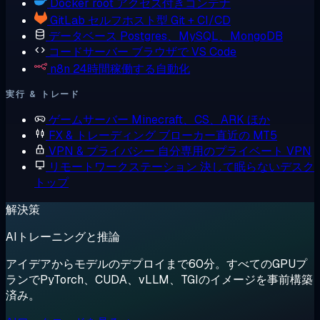
Docker
root アクセス付きコンテナ
GitLab
セルフホスト型 Git + CI/CD
データベース
Postgres、MySQL、MongoDB
コードサーバー
ブラウザで VS Code
n8n
24時間稼働する自動化
実行 & トレード
ゲームサーバー
Minecraft、CS、ARK ほか
FX & トレーディング
ブローカー直近の MT5
VPN & プライバシー
自分専用のプライベート VPN
リモートワークステーション
決して眠らないデスク
トップ
解決策
AIトレーニングと推論
アイデアからモデルのデプロイまで60分。すべてのGPUプ
ランでPyTorch、CUDA、vLLM、TGIのイメージを事前構築
済み。