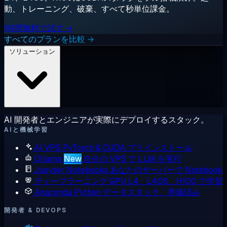
動、トレーニング、破棄、すべて秒単位課金。
1時間無料で試す →
すべてのプランを比較 →
ソリューション
AI 開発者とエンジニアが実際にデプロイするスタック。
AIと機械学習
AI VPS
PyTorch & CUDA プリインストール
Ollama
New
自分の VPS で LLM を実行
Jupyter Notebooks
あなたのサーバーで Notebook
ディープラーニング GPU
L4、L40S、H100 で学習
Anaconda
Python データスタック、準備済み
開発者 & DEVOPS