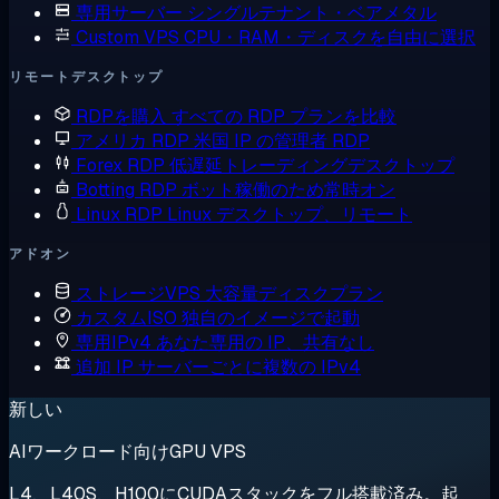
専用サーバー
シングルテナント・ベアメタル
Custom VPS
CPU・RAM・ディスクを自由に選択
リモートデスクトップ
RDPを購入
すべての RDP プランを比較
アメリカ RDP
米国 IP の管理者 RDP
Forex RDP
低遅延トレーディングデスクトップ
Botting RDP
ボット稼働のため常時オン
Linux RDP
Linux デスクトップ、リモート
アドオン
ストレージVPS
大容量ディスクプラン
カスタムISO
独自のイメージで起動
専用IPv4
あなた専用の IP、共有なし
追加 IP
サーバーごとに複数の IPv4
新しい
AIワークロード向けGPU VPS
L4、L40S、H100にCUDAスタックをフル搭載済み。起