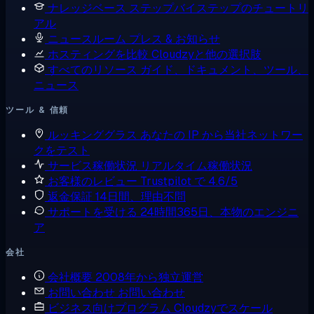
ナレッジベース
ステップバイステップのチュートリ
アル
ニュースルーム
プレス & お知らせ
ホスティングを比較
Cloudzyと他の選択肢
すべてのリソース
ガイド、ドキュメント、ツール、
ニュース
ツール & 信頼
ルッキンググラス
あなたの IP から当社ネットワー
クをテスト
サービス稼働状況
リアルタイム稼働状況
お客様のレビュー
Trustpilot で 4.6/5
返金保証
14日間、理由不問
サポートを受ける
24時間365日、本物のエンジニ
ア
会社
会社概要
2008年から独立運営
お問い合わせ
お問い合わせ
ビジネス向けプログラム
Cloudzyでスケール