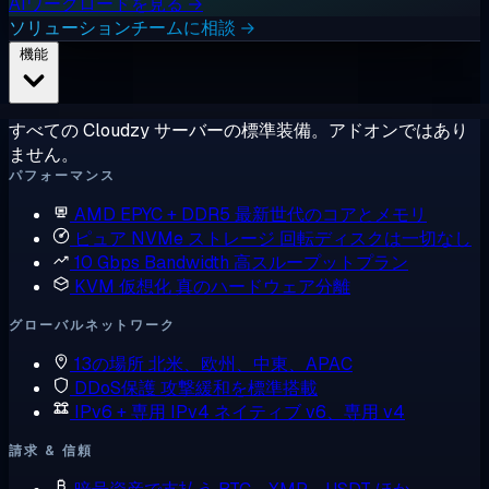
AIワークロードを見る →
ソリューションチームに相談 →
機能
すべての Cloudzy サーバーの標準装備。アドオンではあり
ません。
パフォーマンス
AMD EPYC + DDR5
最新世代のコアとメモリ
ピュア NVMe ストレージ
回転ディスクは一切なし
10 Gbps Bandwidth
高スループットプラン
KVM 仮想化
真のハードウェア分離
グローバルネットワーク
13の場所
北米、欧州、中東、APAC
DDoS保護
攻撃緩和を標準搭載
IPv6 + 専用 IPv4
ネイティブ v6、専用 v4
請求 & 信頼