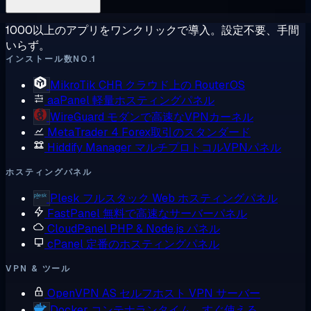
1000以上のアプリをワンクリックで導入。設定不要、手間
いらず。
インストール数NO.1
MikroTik CHR
クラウド上の RouterOS
aaPanel
軽量ホスティングパネル
WireGuard
モダンで高速なVPNカーネル
MetaTrader 4
Forex取引のスタンダード
Hiddify Manager
マルチプロトコルVPNパネル
ホスティングパネル
Plesk
フルスタック Web ホスティングパネル
FastPanel
無料で高速なサーバーパネル
CloudPanel
PHP & Node.js パネル
cPanel
定番のホスティングパネル
VPN & ツール
OpenVPN AS
セルフホスト VPN サーバー
Docker
コンテナランタイム、すぐ使える