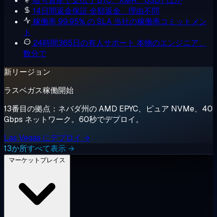
暗号資産で支払う
BTC、XMR、USDT ほか
14日間返金保証
全額返金、理由不問
稼働率 99.95% の SLA
当社の稼働率コミットメン
ト
24時間365日の有人サポート
本物のエンジニア、
数分で
新リージョン
ラスベガス稼働開始
13番目の拠点：ネバダ州の AMD EPYC、ピュア NVMe、40
Gbps ネットワーク。60秒でデプロイ。
Las Vegas にデプロイ →
13か所すべて表示 →
マーケットプレイス