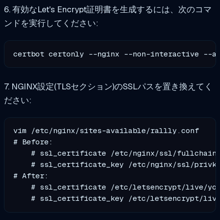
6. 有効なLet's Encrypt証明書を生成するには、次のコマ
ンドを実行してください:
certbot certonly --nginx --non-interactive --a
7. NGINX設定(TLSセクション)のSSLパスを置き換えてく
ださい:
vim /etc/nginx/sites-available/rallly.conf

# Before:

    # ssl_certificate /etc/nginx/ssl/fullchain.
    # ssl_certificate_key /etc/nginx/ssl/privke
# After:

    # ssl_certificate /etc/letsencrypt/live/you