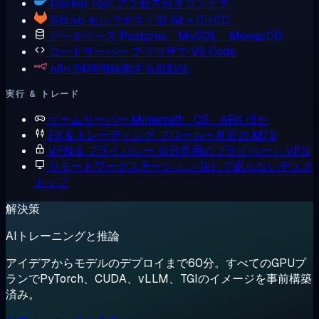
Docker
root アクセス付きコンテナ
GitLab
セルフホスト型 Git + CI/CD
データベース
Postgres、MySQL、MongoDB
コードサーバー
ブラウザで VS Code
n8n
24時間稼働する自動化
実行 & トレード
ゲームサーバー
Minecraft、CS、ARK ほか
FX & トレーディング
ブローカー直近の MT5
VPN & プライバシー
自分専用のプライベート VPN
リモートワークステーション
決して眠らないデスク
トップ
解決策
AIトレーニングと推論
アイデアからモデルのデプロイまで60分。すべてのGPUプ
ランでPyTorch、CUDA、vLLM、TGIのイメージを事前構築
済み。