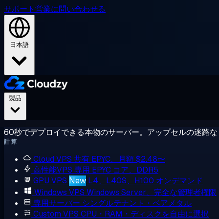
サポート
営業に問い合わせる
日本語
製品
60秒でデプロイできる本物のサーバー。アップセルの迷路な
計算
Cloud VPS
共有 EPYC、月額 $2.48〜
高性能VPS
専用 EPYC コア、DDR5
GPU VPS
New
L4、L40S、H100 オンデマンド
Windows VPS
Windows Server、完全な管理者権限
専用サーバー
シングルテナント・ベアメタル
Custom VPS
CPU・RAM・ディスクを自由に選択