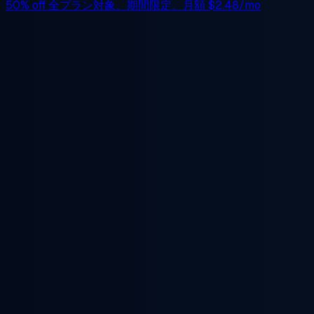
50% off
全プラン対象、期間限定。月額
$2.48/mo