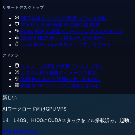
リモートデスクトップ
RDPを購入
すべての RDP プランを比較
アメリカ RDP
米国 IP の管理者 RDP
Forex RDP
低遅延トレーディングデスクトップ
Botting RDP
ボット稼働のため常時オン
Linux RDP
Linux デスクトップ、リモート
アドオン
ストレージVPS
大容量ディスクプラン
カスタムISO
独自のイメージで起動
専用IPv4
あなた専用の IP、共有なし
追加 IP
サーバーごとに複数の IPv4
新しい
AIワークロード向けGPU VPS
L4、L40S、H100にCUDAスタックをフル搭載済み。起
1時間無料で試す →