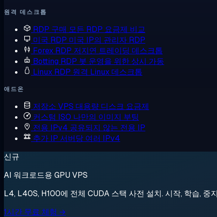
원격 데스크톱
RDP 구매
모든 RDP 요금제 비교
미국 RDP
미국 IP의 관리자 RDP
Forex RDP
저지연 트레이딩 데스크톱
Botting RDP
봇 운영을 위한 상시 가동
Linux RDP
원격 Linux 데스크톱
애드온
저장소 VPS
대용량 디스크 요금제
커스텀 ISO
나만의 이미지 부팅
전용 IPv4
공유되지 않는 전용 IP
추가 IP
서버당 여러 IPv4
신규
AI 워크로드용 GPU VPS
L4, L40S, H100에 전체 CUDA 스택 사전 설치. 시작, 학습, 중
1시간 무료 체험 →