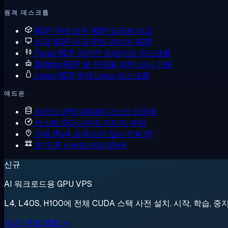
원격 데스크톱
RDP 구매
모든 RDP 요금제 비교
미국 RDP
미국 IP의 관리자 RDP
Forex RDP
저지연 트레이딩 데스크톱
Botting RDP
봇 운영을 위한 상시 가동
Linux RDP
원격 Linux 데스크톱
애드온
저장소 VPS
대용량 디스크 요금제
커스텀 ISO
나만의 이미지 부팅
전용 IPv4
공유되지 않는 전용 IP
추가 IP
서버당 여러 IPv4
신규
AI 워크로드용 GPU VPS
L4, L40S, H100에 전체 CUDA 스택 사전 설치. 시작, 학습, 중
1시간 무료 체험 →