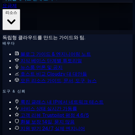
요금제
리소스
독립형 클라우드를 만드는 가이드와 팀.
배우다
블로그
가이드 & 엔지니어링 노트
지식 베이스
단계별 튜토리얼
뉴스룸
언론 및 공지
호스트 비교
Cloudzy 대 대안들
모든 리소스
가이드, 문서, 도구, 뉴스
도구 & 신뢰
룩킹 글래스
내 IP에서 네트워크 테스트
서비스 상태
실시간 가동률
고객 리뷰
Trustpilot 평점 4.6/5
환불 보장
14일, 묻지 않음
지원 받기
24/7, 실제 엔지니어