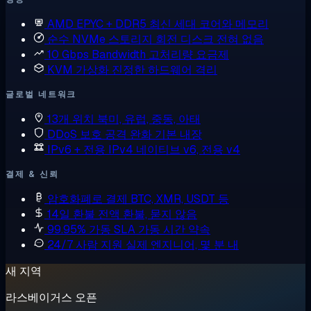
AMD EPYC + DDR5
최신 세대 코어와 메모리
순수 NVMe 스토리지
회전 디스크 전혀 없음
10 Gbps Bandwidth
고처리량 요금제
KVM 가상화
진정한 하드웨어 격리
글로벌 네트워크
13개 위치
북미, 유럽, 중동, 아태
DDoS 보호
공격 완화 기본 내장
IPv6 + 전용 IPv4
네이티브 v6, 전용 v4
결제 & 신뢰
암호화폐로 결제
BTC, XMR, USDT 등
14일 환불
전액 환불, 묻지 않음
99.95% 가동 SLA
가동 시간 약속
24/7 사람 지원
실제 엔지니어, 몇 분 내
새 지역
라스베이거스 오픈