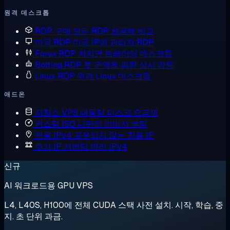
원격 데스크톱
RDP 구매
모든 RDP 요금제 비교
미국 RDP
미국 IP의 관리자 RDP
Forex RDP
저지연 트레이딩 데스크톱
Botting RDP
봇 운영을 위한 상시 가동
Linux RDP
원격 Linux 데스크톱
애드온
저장소 VPS
대용량 디스크 요금제
커스텀 ISO
나만의 이미지 부팅
전용 IPv4
공유되지 않는 전용 IP
추가 IP
서버당 여러 IPv4
신규
AI 워크로드용 GPU VPS
L4, L40S, H100에 전체 CUDA 스택 사전 설치. 시작, 학습, 중
지. 초 단위 과금.