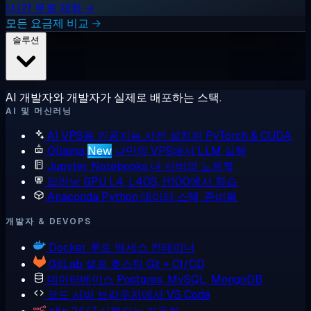
1시간 무료 체험 →
모든 요금제 비교 →
솔루션
AI 개발자와 개발자가 실제로 배포하는 스택.
AI 및 머신러닝
AI VPS용 인공지능
사전 설치된 PyTorch & CUDA
Ollama
New
나만의 VPS에서 LLM 실행
Jupyter Notebooks
내 서버의 노트북
딥러닝 GPU
L4, L40S, H100에서 학습
Anaconda
Python 데이터 스택, 준비됨
개발자 & DEVOPS
Docker
루트 액세스 컨테이너
GitLab
셀프 호스팅 Git + CI/CD
데이터베이스
Postgres, MySQL, MongoDB
코드 서버
브라우저에서 VS Code