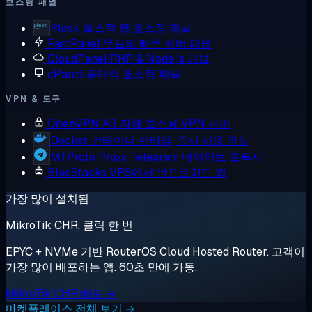
호스팅 패널
Plesk
풀스택 웹 호스팅 패널
FastPanel
무료의 빠른 서버 패널
CloudPanel
PHP & Node.js 패널
cPanel
클래식 호스팅 패널
VPN & 도구
OpenVPN AS
자체 호스팅 VPN 서버
Docker
컨테이너 런타임, 즉시 사용 가능
MTProto Proxy
Telegram 네이티브 프록시
BlueStacks
VPS에서 안드로이드 앱
가장 많이 설치됨
MikroTik CHR, 클릭 한 번
EPYC + NVMe 기반 RouterOS Cloud Hosted Router. 고객이
가장 많이 배포하는 앱. 60초 만에 가동.
MikroTik CHR 배포 →
마켓플레이스 전체 보기 →