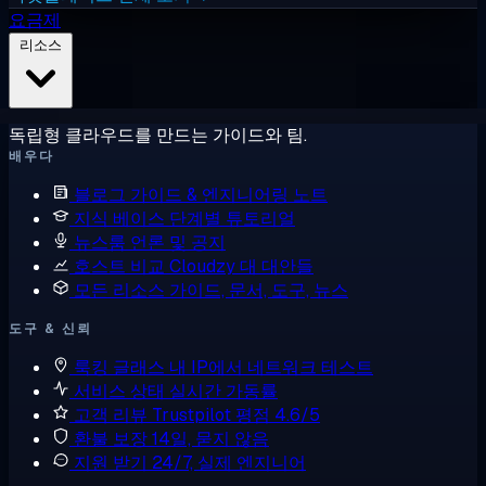
요금제
리소스
독립형 클라우드를 만드는 가이드와 팀.
배우다
블로그
가이드 & 엔지니어링 노트
지식 베이스
단계별 튜토리얼
뉴스룸
언론 및 공지
호스트 비교
Cloudzy 대 대안들
모든 리소스
가이드, 문서, 도구, 뉴스
도구 & 신뢰
룩킹 글래스
내 IP에서 네트워크 테스트
서비스 상태
실시간 가동률
고객 리뷰
Trustpilot 평점 4.6/5
환불 보장
14일, 묻지 않음
지원 받기
24/7, 실제 엔지니어