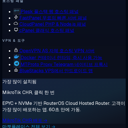
호스팅 패널
Plesk
풀스택 웹 호스팅 패널
FastPanel
무료의 빠른 서버 패널
CloudPanel
PHP & Node.js 패널
cPanel
클래식 호스팅 패널
VPN & 도구
OpenVPN AS
자체 호스팅 VPN 서버
Docker
컨테이너 런타임, 즉시 사용 가능
MTProto Proxy
Telegram 네이티브 프록시
BlueStacks
VPS에서 안드로이드 앱
가장 많이 설치됨
MikroTik CHR, 클릭 한 번
EPYC + NVMe 기반 RouterOS Cloud Hosted Router. 고객이
가장 많이 배포하는 앱. 60초 만에 가동.
MikroTik CHR 배포 →
마켓플레이스 전체 보기 →