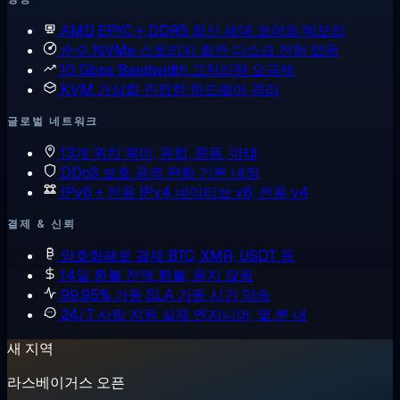
AMD EPYC + DDR5
최신 세대 코어와 메모리
순수 NVMe 스토리지
회전 디스크 전혀 없음
10 Gbps Bandwidth
고처리량 요금제
KVM 가상화
진정한 하드웨어 격리
글로벌 네트워크
13개 위치
북미, 유럽, 중동, 아태
DDoS 보호
공격 완화 기본 내장
IPv6 + 전용 IPv4
네이티브 v6, 전용 v4
결제 & 신뢰
암호화폐로 결제
BTC, XMR, USDT 등
14일 환불
전액 환불, 묻지 않음
99.95% 가동 SLA
가동 시간 약속
24/7 사람 지원
실제 엔지니어, 몇 분 내
새 지역
라스베이거스 오픈