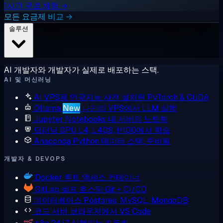
1시간 무료 체험 →
모든 요금제 비교 →
솔루션
AI 개발자와 개발자가 실제로 배포하는 스택.
AI 및 머신러닝
AI VPS용 인공지능
사전 설치된 PyTorch & CUDA
Ollama
New
나만의 VPS에서 LLM 실행
Jupyter Notebooks
내 서버의 노트북
딥러닝 GPU
L4, L40S, H100에서 학습
Anaconda
Python 데이터 스택, 준비됨
개발자 & DEVOPS
Docker
루트 액세스 컨테이너
GitLab
셀프 호스팅 Git + CI/CD
데이터베이스
Postgres, MySQL, MongoDB
코드 서버
브라우저에서 VS Code