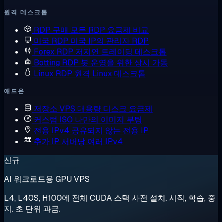
원격 데스크톱
RDP 구매
모든 RDP 요금제 비교
미국 RDP
미국 IP의 관리자 RDP
Forex RDP
저지연 트레이딩 데스크톱
Botting RDP
봇 운영을 위한 상시 가동
Linux RDP
원격 Linux 데스크톱
애드온
저장소 VPS
대용량 디스크 요금제
커스텀 ISO
나만의 이미지 부팅
전용 IPv4
공유되지 않는 전용 IP
추가 IP
서버당 여러 IPv4
신규
AI 워크로드용 GPU VPS
L4, L40S, H100에 전체 CUDA 스택 사전 설치. 시작, 학습, 중
지. 초 단위 과금.