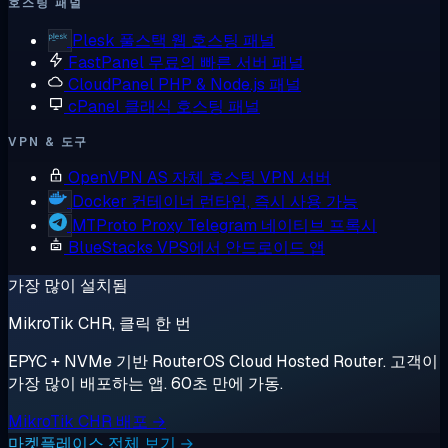
호스팅 패널
Plesk
풀스택 웹 호스팅 패널
FastPanel
무료의 빠른 서버 패널
CloudPanel
PHP & Node.js 패널
cPanel
클래식 호스팅 패널
VPN & 도구
OpenVPN AS
자체 호스팅 VPN 서버
Docker
컨테이너 런타임, 즉시 사용 가능
MTProto Proxy
Telegram 네이티브 프록시
BlueStacks
VPS에서 안드로이드 앱
가장 많이 설치됨
MikroTik CHR, 클릭 한 번
EPYC + NVMe 기반 RouterOS Cloud Hosted Router. 고객이
가장 많이 배포하는 앱. 60초 만에 가동.
MikroTik CHR 배포 →
마켓플레이스 전체 보기 →