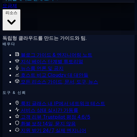
요금제
리소스
독립형 클라우드를 만드는 가이드와 팀.
배우다
블로그
가이드 & 엔지니어링 노트
지식 베이스
단계별 튜토리얼
뉴스룸
언론 및 공지
호스트 비교
Cloudzy 대 대안들
모든 리소스
가이드, 문서, 도구, 뉴스
도구 & 신뢰
룩킹 글래스
내 IP에서 네트워크 테스트
서비스 상태
실시간 가동률
고객 리뷰
Trustpilot 평점 4.6/5
환불 보장
14일, 묻지 않음
지원 받기
24/7, 실제 엔지니어