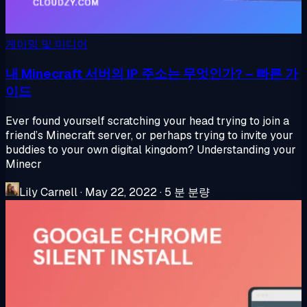
게이밍 및 미디어
내 Minecraft 서버의 IP 주소는 무엇인가? – 빠른 가
이드
Ever found yourself scratching your head trying to join a
friend’s Minecraft server, or perhaps trying to invite your
buddies to your own digital kingdom? Understanding your
Minecr
Lily Carnell
·
May 22, 2022
·
5 분 분량