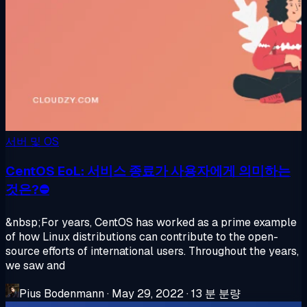
서버 및 OS
CentOS EoL: 서비스 종료가 사용자에게 의미하는
것은?⛔
&nbsp;For years, CentOS has worked as a prime example
of how Linux distributions can contribute to the open-
source efforts of international users. Throughout the years,
we saw and
Pius Bodenmann
·
May 29, 2022
·
13 분 분량