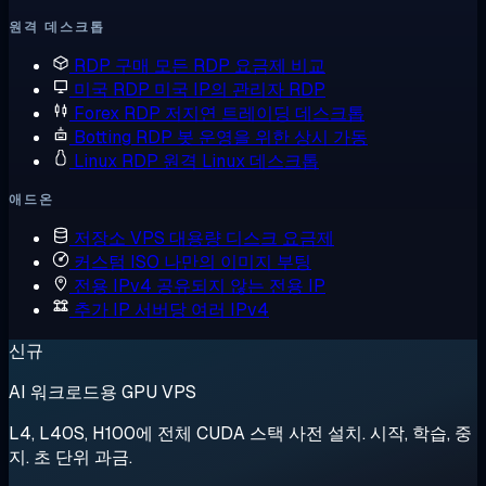
원격 데스크톱
RDP 구매
모든 RDP 요금제 비교
미국 RDP
미국 IP의 관리자 RDP
Forex RDP
저지연 트레이딩 데스크톱
Botting RDP
봇 운영을 위한 상시 가동
Linux RDP
원격 Linux 데스크톱
애드온
저장소 VPS
대용량 디스크 요금제
커스텀 ISO
나만의 이미지 부팅
전용 IPv4
공유되지 않는 전용 IP
추가 IP
서버당 여러 IPv4
신규
AI 워크로드용 GPU VPS
L4, L40S, H100에 전체 CUDA 스택 사전 설치. 시작, 학습, 중
지. 초 단위 과금.