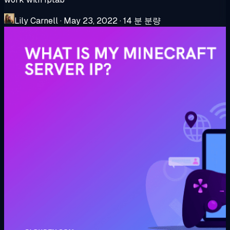
Lily Carnell
·
May 23, 2022
·
14 분 분량