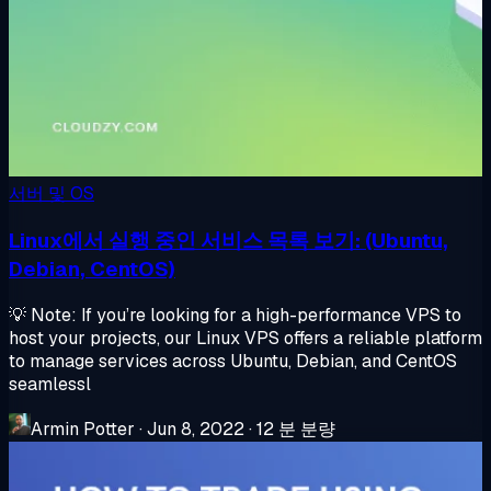
서버 및 OS
Linux에서 실행 중인 서비스 목록 보기: (Ubuntu,
Debian, CentOS)
💡 Note: If you’re looking for a high-performance VPS to
host your projects, our Linux VPS offers a reliable platform
to manage services across Ubuntu, Debian, and CentOS
seamlessl
Armin Potter
·
Jun 8, 2022
·
12 분 분량