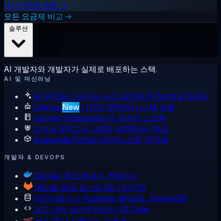
1시간 무료 체험 →
모든 요금제 비교 →
솔루션
AI 개발자와 개발자가 실제로 배포하는 스택.
AI 및 머신러닝
AI VPS용 인공지능
사전 설치된 PyTorch & CUDA
Ollama
New
나만의 VPS에서 LLM 실행
Jupyter Notebooks
내 서버의 노트북
딥러닝 GPU
L4, L40S, H100에서 학습
Anaconda
Python 데이터 스택, 준비됨
개발자 & DEVOPS
Docker
루트 액세스 컨테이너
GitLab
셀프 호스팅 Git + CI/CD
데이터베이스
Postgres, MySQL, MongoDB
코드 서버
브라우저에서 VS Code