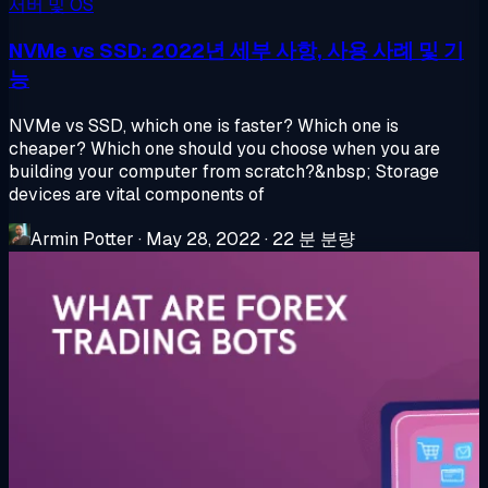
서버 및 OS
NVMe vs SSD: 2022년 세부 사항, 사용 사례 및 기
능
NVMe vs SSD, which one is faster? Which one is
cheaper? Which one should you choose when you are
building your computer from scratch?&nbsp; Storage
devices are vital components of
Armin Potter
·
May 28, 2022
·
22 분 분량