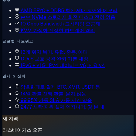
AMD EPYC + DDR5
최신 세대 코어와 메모리
순수 NVMe 스토리지
회전 디스크 전혀 없음
10 Gbps Bandwidth
고처리량 요금제
KVM 가상화
진정한 하드웨어 격리
글로벌 네트워크
13개 위치
북미, 유럽, 중동, 아태
DDoS 보호
공격 완화 기본 내장
IPv6 + 전용 IPv4
네이티브 v6, 전용 v4
결제 & 신뢰
암호화폐로 결제
BTC, XMR, USDT 등
14일 환불
전액 환불, 묻지 않음
99.95% 가동 SLA
가동 시간 약속
24/7 사람 지원
실제 엔지니어, 몇 분 내
새 지역
라스베이거스 오픈