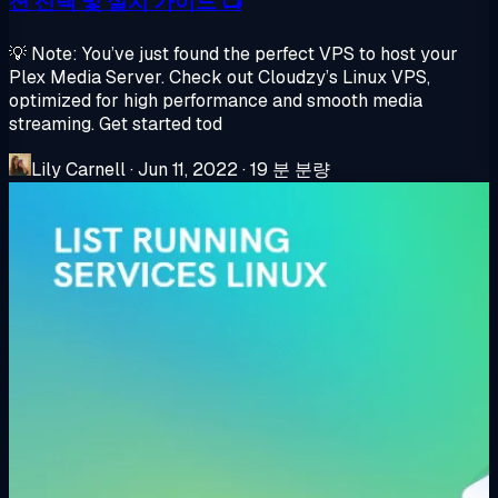
션 선택 및 설치 가이드 📺
💡 Note: You’ve just found the perfect VPS to host your
Plex Media Server. Check out Cloudzy’s Linux VPS,
optimized for high performance and smooth media
streaming. Get started tod
Lily Carnell
·
Jun 11, 2022
·
19 분 분량