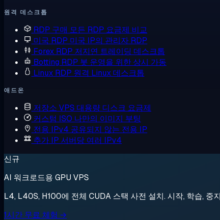
원격 데스크톱
RDP 구매
모든 RDP 요금제 비교
미국 RDP
미국 IP의 관리자 RDP
Forex RDP
저지연 트레이딩 데스크톱
Botting RDP
봇 운영을 위한 상시 가동
Linux RDP
원격 Linux 데스크톱
애드온
저장소 VPS
대용량 디스크 요금제
커스텀 ISO
나만의 이미지 부팅
전용 IPv4
공유되지 않는 전용 IP
추가 IP
서버당 여러 IPv4
신규
AI 워크로드용 GPU VPS
L4, L40S, H100에 전체 CUDA 스택 사전 설치. 시작, 학습, 중
1시간 무료 체험 →