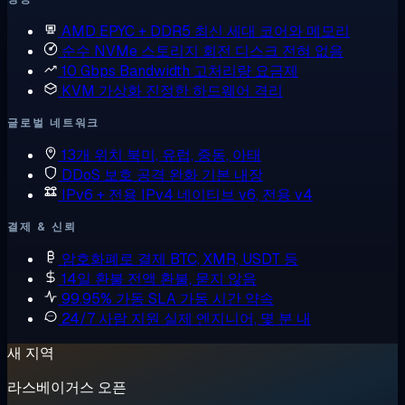
AMD EPYC + DDR5
최신 세대 코어와 메모리
순수 NVMe 스토리지
회전 디스크 전혀 없음
10 Gbps Bandwidth
고처리량 요금제
KVM 가상화
진정한 하드웨어 격리
글로벌 네트워크
13개 위치
북미, 유럽, 중동, 아태
DDoS 보호
공격 완화 기본 내장
IPv6 + 전용 IPv4
네이티브 v6, 전용 v4
결제 & 신뢰
암호화폐로 결제
BTC, XMR, USDT 등
14일 환불
전액 환불, 묻지 않음
99.95% 가동 SLA
가동 시간 약속
24/7 사람 지원
실제 엔지니어, 몇 분 내
새 지역
라스베이거스 오픈