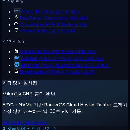
호스팅 패널
Plesk
풀스택 웹 호스팅 패널
FastPanel
무료의 빠른 서버 패널
CloudPanel
PHP & Node.js 패널
cPanel
클래식 호스팅 패널
VPN & 도구
OpenVPN AS
자체 호스팅 VPN 서버
Docker
컨테이너 런타임, 즉시 사용 가능
MTProto Proxy
Telegram 네이티브 프록시
BlueStacks
VPS에서 안드로이드 앱
가장 많이 설치됨
MikroTik CHR, 클릭 한 번
EPYC + NVMe 기반 RouterOS Cloud Hosted Router. 고객이
가장 많이 배포하는 앱. 60초 만에 가동.
MikroTik CHR 배포 →
마켓플레이스 전체 보기 →