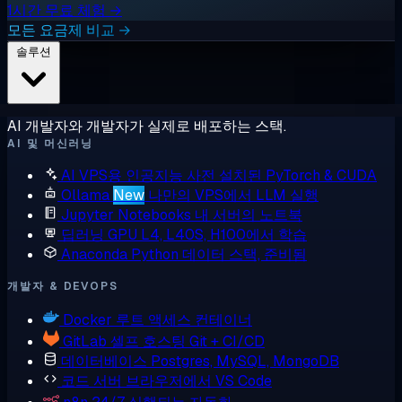
1시간 무료 체험 →
모든 요금제 비교 →
솔루션
AI 개발자와 개발자가 실제로 배포하는 스택.
AI 및 머신러닝
AI VPS용 인공지능
사전 설치된 PyTorch & CUDA
Ollama
New
나만의 VPS에서 LLM 실행
Jupyter Notebooks
내 서버의 노트북
딥러닝 GPU
L4, L40S, H100에서 학습
Anaconda
Python 데이터 스택, 준비됨
개발자 & DEVOPS
Docker
루트 액세스 컨테이너
GitLab
셀프 호스팅 Git + CI/CD
데이터베이스
Postgres, MySQL, MongoDB
코드 서버
브라우저에서 VS Code