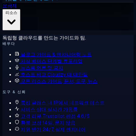
요금제
리소스
독립형 클라우드를 만드는 가이드와 팀.
배우다
블로그
가이드 & 엔지니어링 노트
지식 베이스
단계별 튜토리얼
뉴스룸
언론 및 공지
호스트 비교
Cloudzy 대 대안들
모든 리소스
가이드, 문서, 도구, 뉴스
도구 & 신뢰
룩킹 글래스
내 IP에서 네트워크 테스트
서비스 상태
실시간 가동률
고객 리뷰
Trustpilot 평점 4.6/5
환불 보장
14일, 묻지 않음
지원 받기
24/7, 실제 엔지니어