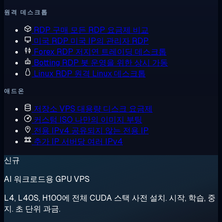
원격 데스크톱
RDP 구매
모든 RDP 요금제 비교
미국 RDP
미국 IP의 관리자 RDP
Forex RDP
저지연 트레이딩 데스크톱
Botting RDP
봇 운영을 위한 상시 가동
Linux RDP
원격 Linux 데스크톱
애드온
저장소 VPS
대용량 디스크 요금제
커스텀 ISO
나만의 이미지 부팅
전용 IPv4
공유되지 않는 전용 IP
추가 IP
서버당 여러 IPv4
신규
AI 워크로드용 GPU VPS
L4, L40S, H100에 전체 CUDA 스택 사전 설치. 시작, 학습, 중
지. 초 단위 과금.