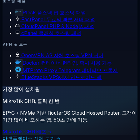
호스팅 패널
Plesk
풀스택 웹 호스팅 패널
FastPanel
무료의 빠른 서버 패널
CloudPanel
PHP & Node.js 패널
cPanel
클래식 호스팅 패널
VPN & 도구
OpenVPN AS
자체 호스팅 VPN 서버
Docker
컨테이너 런타임, 즉시 사용 가능
MTProto Proxy
Telegram 네이티브 프록시
BlueStacks
VPS에서 안드로이드 앱
가장 많이 설치됨
MikroTik CHR, 클릭 한 번
EPYC + NVMe 기반 RouterOS Cloud Hosted Router. 고객이
가장 많이 배포하는 앱. 60초 만에 가동.
MikroTik CHR 배포 →
마켓플레이스 전체 보기 →