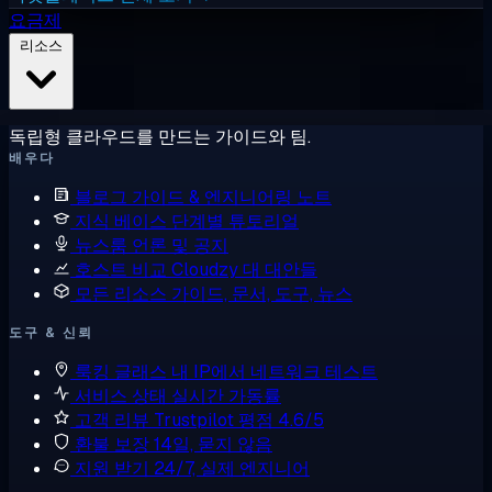
요금제
리소스
독립형 클라우드를 만드는 가이드와 팀.
배우다
블로그
가이드 & 엔지니어링 노트
지식 베이스
단계별 튜토리얼
뉴스룸
언론 및 공지
호스트 비교
Cloudzy 대 대안들
모든 리소스
가이드, 문서, 도구, 뉴스
도구 & 신뢰
룩킹 글래스
내 IP에서 네트워크 테스트
서비스 상태
실시간 가동률
고객 리뷰
Trustpilot 평점 4.6/5
환불 보장
14일, 묻지 않음
지원 받기
24/7, 실제 엔지니어