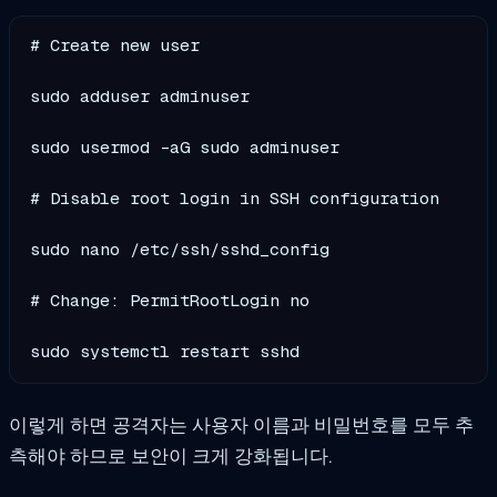
# Create new user

sudo adduser adminuser

sudo usermod -aG sudo adminuser

# Disable root login in SSH configuration

sudo nano /etc/ssh/sshd_config

# Change: PermitRootLogin no

sudo systemctl restart sshd
이렇게 하면 공격자는 사용자 이름과 비밀번호를 모두 추
측해야 하므로 보안이 크게 강화됩니다.