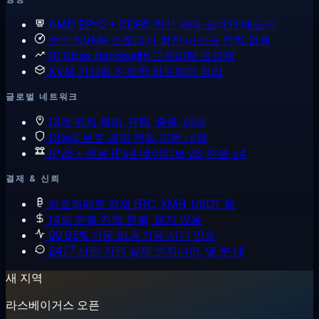
AMD EPYC + DDR5
최신 세대 코어와 메모리
순수 NVMe 스토리지
회전 디스크 전혀 없음
10 Gbps Bandwidth
고처리량 요금제
KVM 가상화
진정한 하드웨어 격리
글로벌 네트워크
13개 위치
북미, 유럽, 중동, 아태
DDoS 보호
공격 완화 기본 내장
IPv6 + 전용 IPv4
네이티브 v6, 전용 v4
결제 & 신뢰
암호화폐로 결제
BTC, XMR, USDT 등
14일 환불
전액 환불, 묻지 않음
99.95% 가동 SLA
가동 시간 약속
24/7 사람 지원
실제 엔지니어, 몇 분 내
새 지역
라스베이거스 오픈