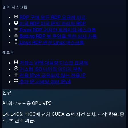
원격 데스크톱
RDP 구매
모든 RDP 요금제 비교
미국 RDP
미국 IP의 관리자 RDP
Forex RDP
저지연 트레이딩 데스크톱
Botting RDP
봇 운영을 위한 상시 가동
Linux RDP
원격 Linux 데스크톱
애드온
저장소 VPS
대용량 디스크 요금제
커스텀 ISO
나만의 이미지 부팅
전용 IPv4
공유되지 않는 전용 IP
추가 IP
서버당 여러 IPv4
신규
AI 워크로드용 GPU VPS
L4, L40S, H100에 전체 CUDA 스택 사전 설치. 시작, 학습, 중
지. 초 단위 과금.