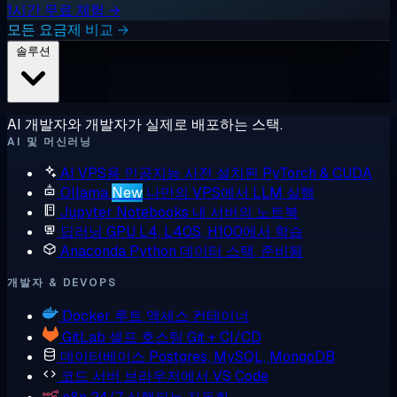
1시간 무료 체험 →
모든 요금제 비교 →
솔루션
AI 개발자와 개발자가 실제로 배포하는 스택.
AI 및 머신러닝
AI VPS용 인공지능
사전 설치된 PyTorch & CUDA
Ollama
New
나만의 VPS에서 LLM 실행
Jupyter Notebooks
내 서버의 노트북
딥러닝 GPU
L4, L40S, H100에서 학습
Anaconda
Python 데이터 스택, 준비됨
개발자 & DEVOPS
Docker
루트 액세스 컨테이너
GitLab
셀프 호스팅 Git + CI/CD
데이터베이스
Postgres, MySQL, MongoDB
코드 서버
브라우저에서 VS Code