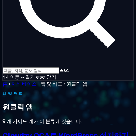
esc
↑↓
이동
↵
열기
esc
닫기
홈
›
지식 베이스
›
앱 및 배포
›
원클릭 앱
앱 및 배포
원클릭 앱
9 개 가이드 개가 이 분류에 있습니다.
Cloudzy OCA로 WordPress 설치하기