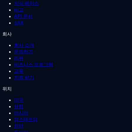
지식 베이스
비교
API 문서
상태
회사
회사 소개
문의하기
리뷰
비즈니스 프로그램
교육
지원 받기
위치
미국
유럽
아시아
암스테르담
런던