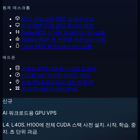
원격 데스크톱
RDP 구매
모든 RDP 요금제 비교
미국 RDP
미국 IP의 관리자 RDP
Forex RDP
저지연 트레이딩 데스크톱
Botting RDP
봇 운영을 위한 상시 가동
Linux RDP
원격 Linux 데스크톱
애드온
저장소 VPS
대용량 디스크 요금제
커스텀 ISO
나만의 이미지 부팅
전용 IPv4
공유되지 않는 전용 IP
추가 IP
서버당 여러 IPv4
신규
AI 워크로드용 GPU VPS
L4, L40S, H100에 전체 CUDA 스택 사전 설치. 시작, 학습, 중
지. 초 단위 과금.