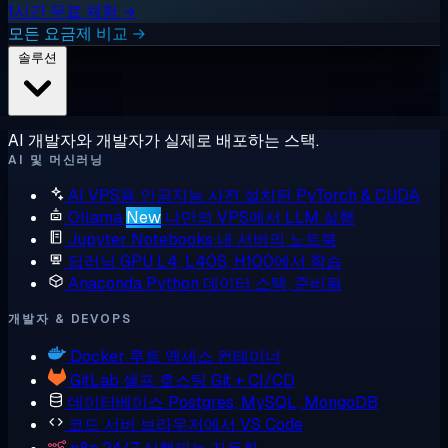
1시간 무료 체험 →
모든 요금제 비교 →
솔루션
AI 개발자와 개발자가 실제로 배포하는 스택.
AI 및 머신러닝
AI VPS용 인공지능
사전 설치된 PyTorch & CUDA
Ollama
New
나만의 VPS에서 LLM 실행
Jupyter Notebooks
내 서버의 노트북
딥러닝 GPU
L4, L40S, H100에서 학습
Anaconda
Python 데이터 스택, 준비됨
개발자 & DEVOPS
Docker
루트 액세스 컨테이너
GitLab
셀프 호스팅 Git + CI/CD
데이터베이스
Postgres, MySQL, MongoDB
코드 서버
브라우저에서 VS Code