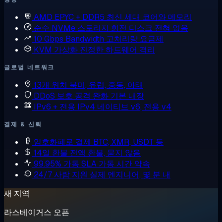
AMD EPYC + DDR5
최신 세대 코어와 메모리
순수 NVMe 스토리지
회전 디스크 전혀 없음
10 Gbps Bandwidth
고처리량 요금제
KVM 가상화
진정한 하드웨어 격리
글로벌 네트워크
13개 위치
북미, 유럽, 중동, 아태
DDoS 보호
공격 완화 기본 내장
IPv6 + 전용 IPv4
네이티브 v6, 전용 v4
결제 & 신뢰
암호화폐로 결제
BTC, XMR, USDT 등
14일 환불
전액 환불, 묻지 않음
99.95% 가동 SLA
가동 시간 약속
24/7 사람 지원
실제 엔지니어, 몇 분 내
새 지역
라스베이거스 오픈