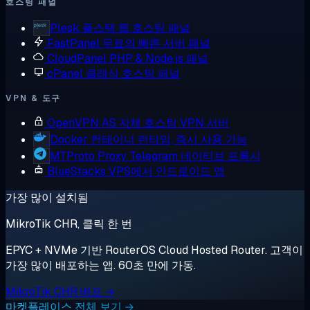
호스팅 패널
Plesk
풀스택 웹 호스팅 패널
FastPanel
무료의 빠른 서버 패널
CloudPanel
PHP & Node.js 패널
cPanel
클래식 호스팅 패널
VPN & 도구
OpenVPN AS
자체 호스팅 VPN 서버
Docker
컨테이너 런타임, 즉시 사용 가능
MTProto Proxy
Telegram 네이티브 프록시
BlueStacks
VPS에서 안드로이드 앱
가장 많이 설치됨
MikroTik CHR, 클릭 한 번
EPYC + NVMe 기반 RouterOS Cloud Hosted Router. 고객이
가장 많이 배포하는 앱. 60초 만에 가동.
MikroTik CHR 배포 →
마켓플레이스 전체 보기 →