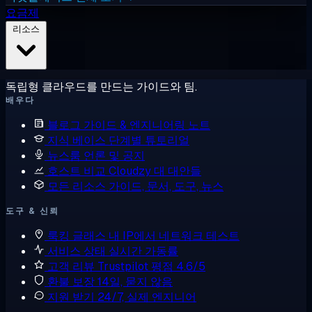
요금제
리소스
독립형 클라우드를 만드는 가이드와 팀.
배우다
블로그
가이드 & 엔지니어링 노트
지식 베이스
단계별 튜토리얼
뉴스룸
언론 및 공지
호스트 비교
Cloudzy 대 대안들
모든 리소스
가이드, 문서, 도구, 뉴스
도구 & 신뢰
룩킹 글래스
내 IP에서 네트워크 테스트
서비스 상태
실시간 가동률
고객 리뷰
Trustpilot 평점 4.6/5
환불 보장
14일, 묻지 않음
지원 받기
24/7, 실제 엔지니어