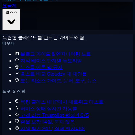
요금제
리소스
독립형 클라우드를 만드는 가이드와 팀.
배우다
블로그
가이드 & 엔지니어링 노트
지식 베이스
단계별 튜토리얼
뉴스룸
언론 및 공지
호스트 비교
Cloudzy 대 대안들
모든 리소스
가이드, 문서, 도구, 뉴스
도구 & 신뢰
룩킹 글래스
내 IP에서 네트워크 테스트
서비스 상태
실시간 가동률
고객 리뷰
Trustpilot 평점 4.6/5
환불 보장
14일, 묻지 않음
지원 받기
24/7, 실제 엔지니어