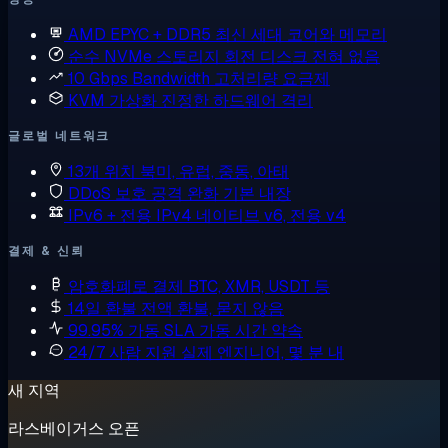
AMD EPYC + DDR5
최신 세대 코어와 메모리
순수 NVMe 스토리지
회전 디스크 전혀 없음
10 Gbps Bandwidth
고처리량 요금제
KVM 가상화
진정한 하드웨어 격리
글로벌 네트워크
13개 위치
북미, 유럽, 중동, 아태
DDoS 보호
공격 완화 기본 내장
IPv6 + 전용 IPv4
네이티브 v6, 전용 v4
결제 & 신뢰
암호화폐로 결제
BTC, XMR, USDT 등
14일 환불
전액 환불, 묻지 않음
99.95% 가동 SLA
가동 시간 약속
24/7 사람 지원
실제 엔지니어, 몇 분 내
새 지역
라스베이거스 오픈