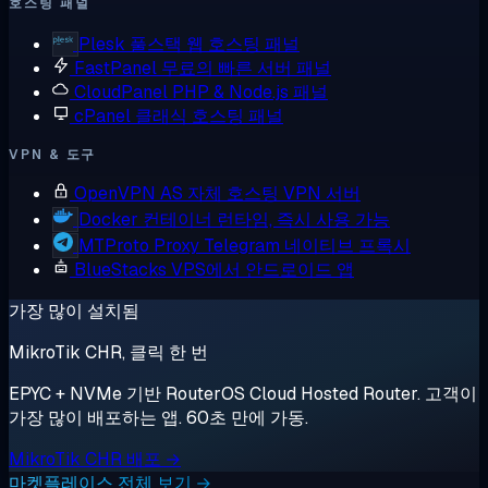
호스팅 패널
Plesk
풀스택 웹 호스팅 패널
FastPanel
무료의 빠른 서버 패널
CloudPanel
PHP & Node.js 패널
cPanel
클래식 호스팅 패널
VPN & 도구
OpenVPN AS
자체 호스팅 VPN 서버
Docker
컨테이너 런타임, 즉시 사용 가능
MTProto Proxy
Telegram 네이티브 프록시
BlueStacks
VPS에서 안드로이드 앱
가장 많이 설치됨
MikroTik CHR, 클릭 한 번
EPYC + NVMe 기반 RouterOS Cloud Hosted Router. 고객이
가장 많이 배포하는 앱. 60초 만에 가동.
MikroTik CHR 배포 →
마켓플레이스 전체 보기 →