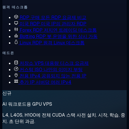
원격 데스크톱
RDP 구매
모든 RDP 요금제 비교
미국 RDP
미국 IP의 관리자 RDP
Forex RDP
저지연 트레이딩 데스크톱
Botting RDP
봇 운영을 위한 상시 가동
Linux RDP
원격 Linux 데스크톱
애드온
저장소 VPS
대용량 디스크 요금제
커스텀 ISO
나만의 이미지 부팅
전용 IPv4
공유되지 않는 전용 IP
추가 IP
서버당 여러 IPv4
신규
AI 워크로드용 GPU VPS
L4, L40S, H100에 전체 CUDA 스택 사전 설치. 시작, 학습, 중
지. 초 단위 과금.