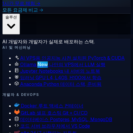
1시간 무료 체험 →
모든 요금제 비교 →
솔루션
AI 개발자와 개발자가 실제로 배포하는 스택.
AI 및 머신러닝
AI VPS용 인공지능
사전 설치된 PyTorch & CUDA
Ollama
New
나만의 VPS에서 LLM 실행
Jupyter Notebooks
내 서버의 노트북
딥러닝 GPU
L4, L40S, H100에서 학습
Anaconda
Python 데이터 스택, 준비됨
개발자 & DEVOPS
Docker
루트 액세스 컨테이너
GitLab
셀프 호스팅 Git + CI/CD
데이터베이스
Postgres, MySQL, MongoDB
코드 서버
브라우저에서 VS Code