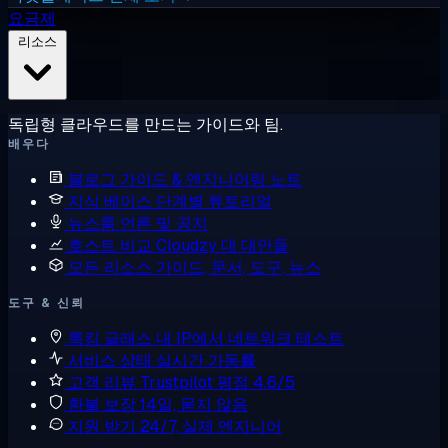
요금제
리소스
독립형 클라우드를 만드는 가이드와 팀.
배우다
블로그
가이드 & 엔지니어링 노트
지식 베이스
단계별 튜토리얼
뉴스룸
언론 및 공지
호스트 비교
Cloudzy 대 대안들
모든 리소스
가이드, 문서, 도구, 뉴스
도구 & 신뢰
룩킹 글래스
내 IP에서 네트워크 테스트
서비스 상태
실시간 가동률
고객 리뷰
Trustpilot 평점 4.6/5
환불 보장
14일, 묻지 않음
지원 받기
24/7, 실제 엔지니어