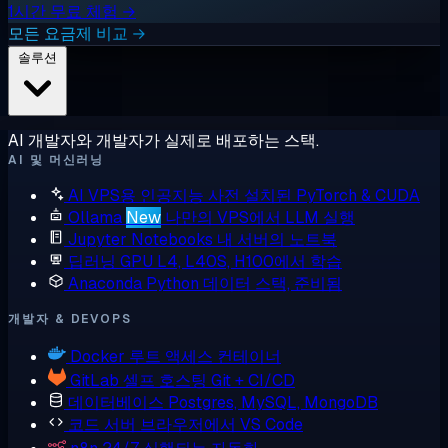
1시간 무료 체험 →
모든 요금제 비교 →
솔루션
AI 개발자와 개발자가 실제로 배포하는 스택.
AI 및 머신러닝
AI VPS용 인공지능
사전 설치된 PyTorch & CUDA
Ollama
New
나만의 VPS에서 LLM 실행
Jupyter Notebooks
내 서버의 노트북
딥러닝 GPU
L4, L40S, H100에서 학습
Anaconda
Python 데이터 스택, 준비됨
개발자 & DEVOPS
Docker
루트 액세스 컨테이너
GitLab
셀프 호스팅 Git + CI/CD
데이터베이스
Postgres, MySQL, MongoDB
코드 서버
브라우저에서 VS Code