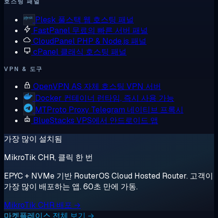
호스팅 패널
Plesk
풀스택 웹 호스팅 패널
FastPanel
무료의 빠른 서버 패널
CloudPanel
PHP & Node.js 패널
cPanel
클래식 호스팅 패널
VPN & 도구
OpenVPN AS
자체 호스팅 VPN 서버
Docker
컨테이너 런타임, 즉시 사용 가능
MTProto Proxy
Telegram 네이티브 프록시
BlueStacks
VPS에서 안드로이드 앱
가장 많이 설치됨
MikroTik CHR, 클릭 한 번
EPYC + NVMe 기반 RouterOS Cloud Hosted Router. 고객이
가장 많이 배포하는 앱. 60초 만에 가동.
MikroTik CHR 배포 →
마켓플레이스 전체 보기 →