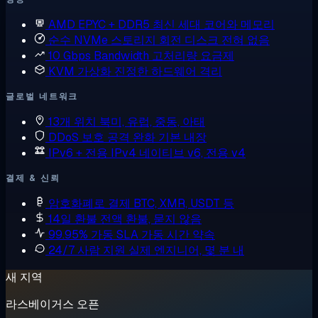
AMD EPYC + DDR5
최신 세대 코어와 메모리
순수 NVMe 스토리지
회전 디스크 전혀 없음
10 Gbps Bandwidth
고처리량 요금제
KVM 가상화
진정한 하드웨어 격리
글로벌 네트워크
13개 위치
북미, 유럽, 중동, 아태
DDoS 보호
공격 완화 기본 내장
IPv6 + 전용 IPv4
네이티브 v6, 전용 v4
결제 & 신뢰
암호화폐로 결제
BTC, XMR, USDT 등
14일 환불
전액 환불, 묻지 않음
99.95% 가동 SLA
가동 시간 약속
24/7 사람 지원
실제 엔지니어, 몇 분 내
새 지역
라스베이거스 오픈