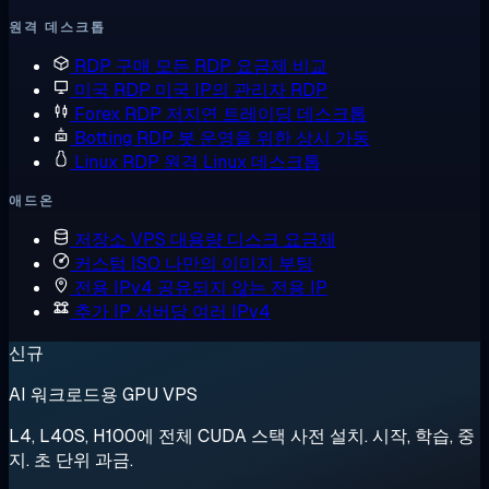
원격 데스크톱
RDP 구매
모든 RDP 요금제 비교
미국 RDP
미국 IP의 관리자 RDP
Forex RDP
저지연 트레이딩 데스크톱
Botting RDP
봇 운영을 위한 상시 가동
Linux RDP
원격 Linux 데스크톱
애드온
저장소 VPS
대용량 디스크 요금제
커스텀 ISO
나만의 이미지 부팅
전용 IPv4
공유되지 않는 전용 IP
추가 IP
서버당 여러 IPv4
신규
AI 워크로드용 GPU VPS
L4, L40S, H100에 전체 CUDA 스택 사전 설치. 시작, 학습, 중
지. 초 단위 과금.