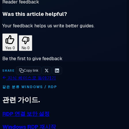
Reader feedback
Was this article helpful?
Your feedback helps us write better guides.
Yes
0
No
0
Be the first to give feedback
SHARE
Copy link
지식 베이스로 돌아가기
같은 분류 WINDOWS / RDP
관련 가이드.
RDP 연결 보안 설정
Windows RDP 재시작