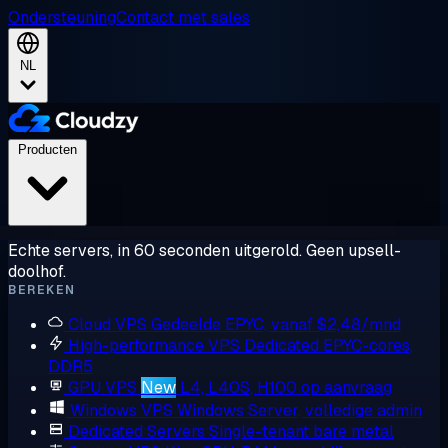
Ondersteuning
Contact met sales
NL
Producten
Echte servers, in 60 seconden uitgerold. Geen upsell-
doolhof.
BEREKEN
Cloud VPS
Gedeelde EPYC, vanaf $2,48/mnd
High-performance VPS
Dedicated EPYC-cores,
DDR5
GPU VPS
New
L4, L40S, H100 op aanvraag
Windows VPS
Windows Server, volledige admin
Dedicated Servers
Single-tenant bare metal