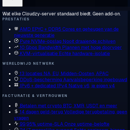
Wat elke Cloudzy-server standaard biedt. Geen add-on.
PRESTATIES
AMD EPYC + DDR5
Cores en geheugen van de
nieuwste generatie
Pure NVMe-opslag
Nooit draaiende schijven
10 Gbps Bandwidth
Plannen met hoge doorvoer
KVM-virtualisatie
Echte hardware-isolatie
WERELDWIJD NETWERK
13 locaties
NA, EU, Midden-Oosten, APAC
DDoS-bescherming
Aanvalsbeperking ingebouwd
IPv6 + dedicated IPv4
Native v6, je eigen v4
FACTURATIE & VERTROUWEN
Betalen met crypto
BTC, XMR, USDT en meer
14 dagen geld-terug
Volledige terugbetaling, geen
vragen
99,95% uptime-SLA
Onze uptime-belofte