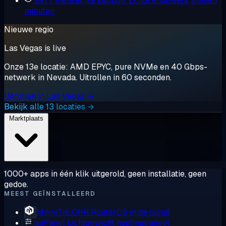
24/7 menselijke support
Echte engineers, binnen
minuten
Nieuwe regio
Las Vegas is live
Onze 13e locatie: AMD EPYC, pure NVMe en 40 Gbps-
netwerk in Nevada. Uitrollen in 60 seconden.
Uitrollen in Las Vegas →
Bekijk alle 13 locaties →
Marktplaats
1000+ apps in één klik uitgerold, geen installatie, geen
gedoe.
MEEST GEÏNSTALLEERD
MikroTik CHR
RouterOS in de cloud
aaPanel
Lichtgewicht hostingpaneel