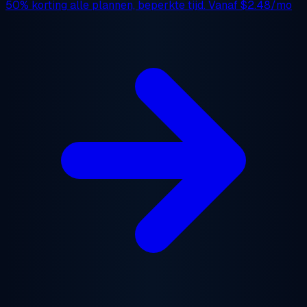
50% korting
alle plannen, beperkte tijd. Vanaf
$2.48/mo