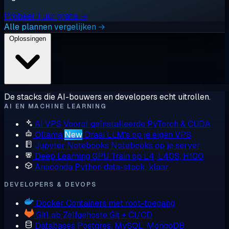
Probeer 1 uur gratis →
Alle plannen vergelijken →
Oplossingen
De stacks die AI-bouwers en developers echt uitrollen.
AI EN MACHINE LEARNING
AI VPS
Vooraf geïnstalleerde PyTorch & CUDA
Ollama
New
Draai LLM's op je eigen VPS
Jupyter Notebooks
Notebooks op je server
Deep Learning GPU
Train op L4, L40S, H100
Anaconda
Python data-stack, klaar
DEVELOPERS & DEVOPS
Docker
Containers met root-toegang
GitLab
Zelfgehoste Git + CI/CD
Databases
Postgres, MySQL, MongoDB