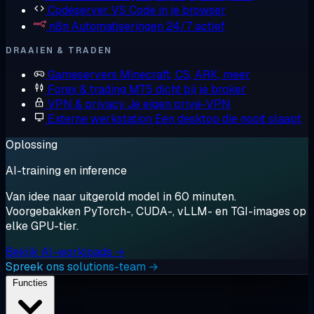
Codeserver
VS Code in je browser
n8n
Automatiseringen 24/7 actief
DRAAIEN & TRADEN
Gameservers
Minecraft, CS, ARK, meer
Forex & trading
MT5 dicht bij je broker
VPN & privacy
Je eigen privé-VPN
Externe werkstation
Een desktop die nooit slaapt
Oplossing
AI-training en inference
Van idee naar uitgerold model in 60 minuten.
Voorgebakken PyTorch-, CUDA-, vLLM- en TGI-images op
elke GPU-tier.
Bekijk AI-workloads →
Spreek ons solutions-team →
Functies