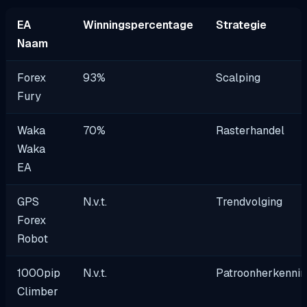
EA
Winningspercentage
Strategie
Naam
Forex
93%
Scalping
Fury
Waka
70%
Rasterhandel
Waka
EA
GPS
N.v.t.
Trendvolging
Forex
Robot
1000pip
N.v.t.
Patroonherkennin
Climber