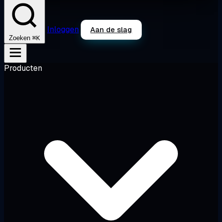
Inloggen
Aan de slag
⌘K
Zoeken
Producten