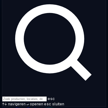
esc
↑↓
navigeren
↵
openen
esc
sluiten