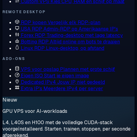
Custom VPS
Kies CPU, RAM en schijf op maat
REMOTE DESKTOP
RDP kopen
Vergelijk elk RDP-plan
USA RDP
Admin-RDP op Amerikaanse IP's
Forex RDP
Trading-desktop met lage latency
Botting RDP
Altijd online om bots te draaien
Linux RDP
Linux-desktop, op afstand
ADD-ONS
VPS voor opslag
Plannen met grote schijf
Eigen ISO
Start je eigen image
Dedicated IPv4
Jouw IP, niet gedeeld
Extra IP's
Meerdere IPv4 per server
Nieuw
GPU VPS voor AI-workloads
L4, L40S en H100 met de volledige CUDA-stack
voorgeïnstalleerd. Starten, trainen, stoppen, per seconde
afgerekend.