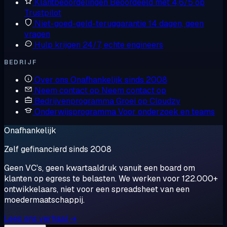
Klantbeoordelingen
Beoordeeld met 4,6/5 op
Trustpilot
Niet-goed-geld-teruggarantie
14 dagen, geen
vragen
Hulp krijgen
24/7, echte engineers
BEDRIJF
Over ons
Onafhankelijk sinds 2008
Neem contact op
Neem contact op
Bedrijvenprogramma
Groei op Cloudzy
Onderwijsprogramma
Voor onderzoek en teams
Onafhankelijk
Zelf gefinancierd sinds 2008
Geen VC's, geen kwartaaldruk vanuit een board om
klanten op egress te belasten. We werken voor 122.000+
ontwikkelaars, niet voor een spreadsheet van een
moedermaatschappij.
Lees ons verhaal →