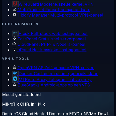
WireGuard
Moderne, snelle kernel VPN
MetaTrader 4
Forex-tradingstandaard
Hiddify Manager
Multi-protocol VPN-paneel
HOSTINGPANELEN
Plesk
Full-stack webhostingpaneel
FastPanel
Gratis, snel serverpaneel
CloudPanel
PHP- & Node.js-paneel
cPanel
Het klassieke hostingpaneel
VPN & TOOLS
OpenVPN AS
Zelf-gehoste VPN-server
Docker
Container-runtime, gebruiksklaar
MTProto Proxy
Telegram-native proxy
BlueStacks
Android-apps op een VPS
Meest geïnstalleerd
MikroTik CHR, in 1 klik
RouterOS Cloud Hosted Router op EPYC + NVMe. De #1-